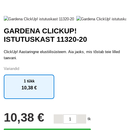
GARDENA CLICKUP!
ISTUTUSKAST 11320-20
ClickUp! Aastaringne elustiilisüsteem. Aia jaoks, mis tõstab teie lilled
taevani.
Variandid
1 tükk
10
,38 €
10
,38 €
tk