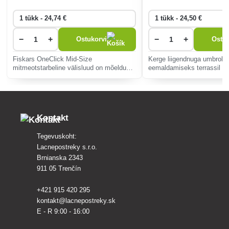
−
+
−
+
Ostukorvi
Ostuk
Fiskars OneClick Mid-Size
Kerge liigendnuga umbrohu
mitmeotstarbeline välisluud on mõeldud
eemaldamiseks terrassil võ
sillutatud alade, näiteks terrasside ja
kohtades köögivilja- või lill
kõnniteede tõhusaks puhastamiseks.
Kontakt
Tegevuskoht:
Lacnepostreky s.r.o.
Brnianska 2343
911 05 Trenčín
+421 915 420 295
kontakt@lacnepostreky.sk
E - R 9:00 - 16:00