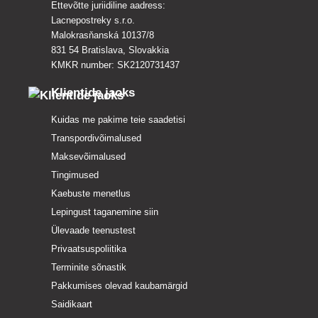
Ettevõtte juriidiline aadress:
Lacnepostreky s.r.o.
Malokrasňanská 10137/8
831 54 Bratislava, Slovakkia
KMKR number: SK2120731437
Klientide jaoks
Kuidas me pakime teie saadetisi
Transpordivõimalused
Maksevõimalused
Tingimused
Kaebuste menetlus
Lepingust taganemine siin
Ülevaade teenustest
Privaatsuspoliitika
Terminite sõnastik
Pakkumises olevad kaubamärgid
Saidikaart