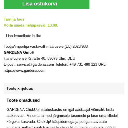
Lisa ostukorvi
Tarnija laos
Võite saada neljapäeval, 13.08.
Lisa lemmikute hulka
Tootja/importija vastavalt määrusele (EL) 2023/988
GARDENA GmbH
Hans-Lorenser-Straße 40, 89079 Ulm, DEU
E-post: service@gardena.com Telefon: +49 731 490 123 URL:
https://www.gardena.com
Toote kirjeldus
Toote omadused
GARDENA ClickUp! istutuskastis on igal aastaajal võimalik leida
aiakirevust. Vii oma taimed järgmisele tasemele ja lase oma lilledel
kõrgeks kasvada. ClickUp! käepidemega ja potiga saavutate
istutuse, millest saab teie aia keskpunkt ja absoluutne pilkupüüdja.