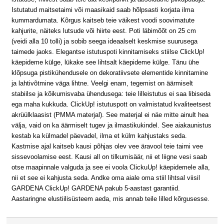
Istutatud maitsetaimi või maasikaid saab hõlpsasti korjata ilma
kummardumata. Kõrgus kaitseb teie väikest voodi soovimatute
kahjurite, näiteks lutsude või hiirte eest. Poti läbimõõt on 25 cm
(veidi alla 10 tolli) ja sobib seega ideaalselt keskmise suurusega
taimede jaoks. Elegantse istutuspoti kinnitamiseks stiilse ClickUp!
käepideme külge, lükake see lihtsalt käepideme külge. Tänu ühe
klõpsuga pistikühendusele on dekoratiivsete elementide kinnitamine
ja lahtivõtmine väga lihtne. Veelgi enam, tegemist on äärmiselt
stabiilse ja kõikumisvaba ühendusega: teie lilleistutus ei saa libiseda
ega maha kukkuda. ClickUp! istutuspott on valmistatud kvaliteetsest
akrüülklaasist (PMMA materjal). See materjal ei näe mitte ainult hea
välja, vaid on ka äärmiselt tugev ja ilmastikukindel. See aiakaunistus
kestab ka külmadel päevadel, ilma et külm kahjustaks seda.
Kastmise ajal kaitseb kausi põhjas olev vee äravool teie taimi vee
sissevoolamise eest. Kausi all on tilkumisäär, nii et liigne vesi saab
otse maapinnale valguda ja see ei voola ClickuUp! käepidemele alla,
nii et see ei kahjusta seda. Andke oma aiale oma stiil lihtsal viisil
GARDENA ClickUp! GARDENA pakub 5-aastast garantiid.
Aastaringne elustiilisüsteem aeda, mis annab teile lilled kõrgusesse.