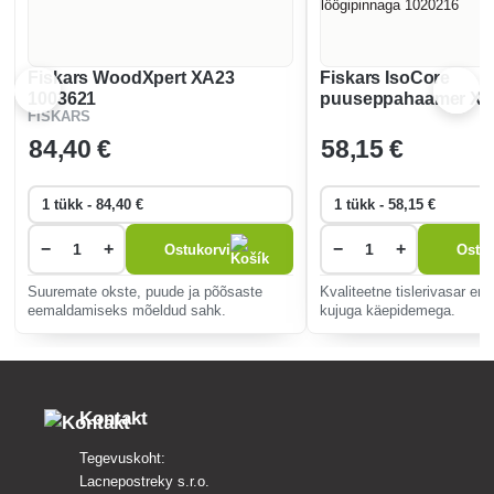
Fiskars WoodXpert XA23
Fiskars IsoCore
1003621
puuseppahaamer XXL 
FISKARS
41 cm, hammastatud
löögipinnaga 102021
84
,40 €
58
,15 €
−
+
−
+
Ostukorvi
Ostuk
Suuremate okste, puude ja põõsaste
Kvaliteetne tislerivasar er
eemaldamiseks mõeldud sahk.
kujuga käepidemega.
Kontakt
Tegevuskoht:
Lacnepostreky s.r.o.