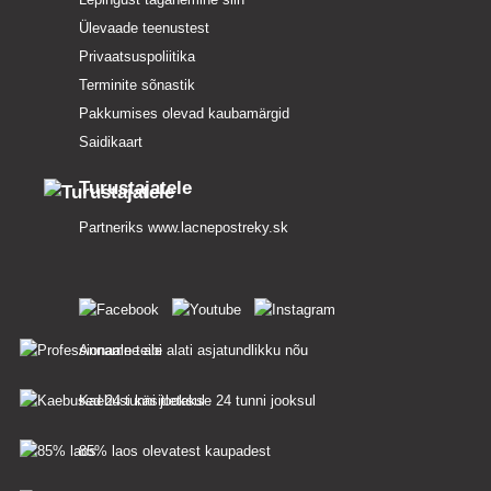
Ülevaade teenustest
Privaatsuspoliitika
Terminite sõnastik
Pakkumises olevad kaubamärgid
Saidikaart
Turustajatele
Partneriks
www.lacnepostreky.sk
Anname teile alati asjatundlikku nõu
Kaebusi käsitletakse 24 tunni jooksul
85% laos olevatest kaupadest