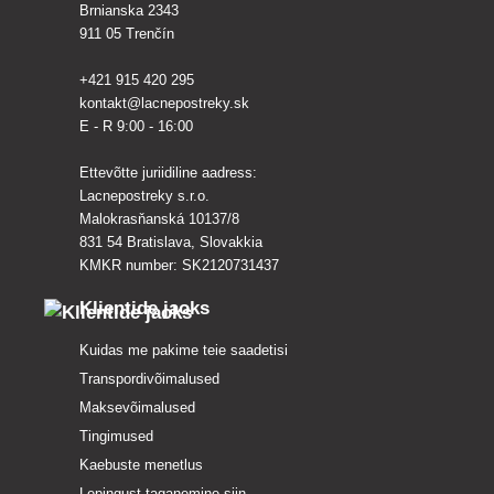
Brnianska 2343
911 05 Trenčín
+421 915 420 295
kontakt@lacnepostreky.sk
E - R 9:00 - 16:00
Ettevõtte juriidiline aadress:
Lacnepostreky s.r.o.
Malokrasňanská 10137/8
831 54 Bratislava, Slovakkia
KMKR number: SK2120731437
Klientide jaoks
Kuidas me pakime teie saadetisi
Transpordivõimalused
Maksevõimalused
Tingimused
Kaebuste menetlus
Lepingust taganemine siin