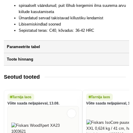
spiraalselt väändunud; puit lõhub kergemini ilma suurema arvu
kiilude kasutamiseta
Ümardatud servad takistavad killustiku lendamist
Libisemiskindlad sooned
Sepistatud teras: C40, kõvadus: 36-42 HRC
Parameetrite tabel
Toote hinnang
Seotud tooted
Tarnija laos
Tarnija laos
Võite saada neljapäeval, 13.08.
Võite saada neljapäeval, 13