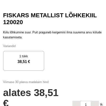
FISKARS METALLIST LÕHKEKIIL
120020
Kiilu lõhkumine suur. Puit praguneb kergemini ilma suurema arvu kiilude
kasutamiseta.
Variandid
1 tükk
38
,51 €
Viimase 30 päeva madalaim hind:
alates
38
,51
€
tk