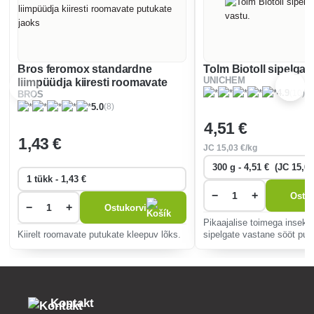
Bros feromox standardne
Tolm Biotoll sipelgat
UNICHEM
liimpüüdja kiiresti roomavate
(10)
4.9
BROS
putukate jaoks
(8)
5.0
4
,51 €
1
,43 €
JC
15
,03 €/kg
−
+
Ostuk
−
+
Ostukorvi
Pikaajalise toimega insekti
Kiirelt roomavate putukate kleepuv lõks.
sipelgate vastane sööt pulb
Kontakt