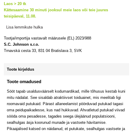
Laos > 20 tk
Kättesaamine 30 minuti jooksul meie laos või teie juures
teisipäeval, 11.08.
Lisa lemmikute hulka
Tootja/importija vastavalt määrusele (EL) 2023/988
S.C. Johnson s.r.o.
Trnavská cesta 33, 831 04 Bratislava 3, SVK
Toote kirjeldus
Toote omadused
Sööt tapab usaldusväärselt kodumardikad, mille tõhusus kestab kuni
mitu nädalat. See sisaldab atraktiivset toiduainet, mis meelitab ligi
roomavaid putukaid. Pärast allaneelamist pöörduvad putukad tagasi
oma peidupaikadesse, kus nad hukkuvad. Ahvatletud putukad viivad
sööda oma pesadesse, tagades seega ülejäänud populatsiooni,
sealhulgas äsja koorunud munade ja vastsete hävitamise.
Pikaajalised katsed on näidanud, et putukate, sealhulgas vastsete ja