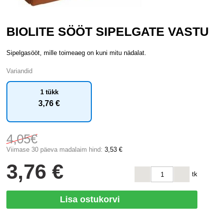
BIOLITE SÖÖT SIPELGATE VASTU
Sipelgasööt, mille toimeaeg on kuni mitu nädalat.
Variandid
1 tükk
3
,76 €
4
,05€
Viimase 30 päeva madalaim hind:
3
,53 €
3
,76 €
tk
Lisa ostukorvi