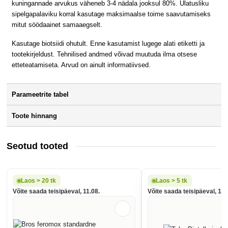
kuningannade arvukus väheneb 3-4 nädala jooksul 80%. Ulatusliku
sipelgapalaviku korral kasutage maksimaalse toime saavutamiseks
mitut söödaainet samaaegselt.
Kasutage biotsiidi ohutult. Enne kasutamist lugege alati etiketti ja
tootekirjeldust. Tehnilised andmed võivad muutuda ilma otsese
etteteatamiseta. Arvud on ainult informatiivsed.
Parameetrite tabel
Toote hinnang
Seotud tooted
Laos > 20 tk
Laos > 5 tk
Võite saada teisipäeval, 11.08.
Võite saada teisipäeval, 11.