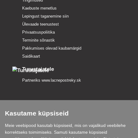
Tingimused
Kaebuste menetlus
Lepingust taganemine siin
Ülevaade teenustest
Privaatsuspoliitika
Terminite sõnastik
Pakkumises olevad kaubamärgid
Saidikaart
Turustajatele
Partneriks
www.lacnepostreky.sk
Kasutame küpsiseid
Anname teile alati asjatundlikku nõu
Meie veebipood kasutab küpsiseid, mis on vajalikud veebilehe
Kaebusi käsitletakse 24 tunni jooksul
korrektseks toimimiseks. Samuti kasutame küpsiseid