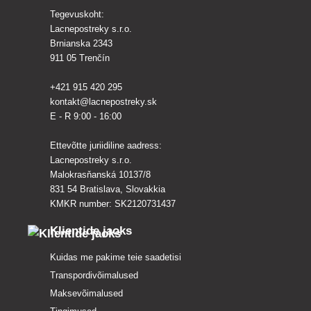
Tegevuskoht:
Lacnepostreky s.r.o.
Brnianska 2343
911 05 Trenčín
+421 915 420 295
kontakt@lacnepostreky.sk
E - R 9:00 - 16:00
Ettevõtte juriidiline aadress:
Lacnepostreky s.r.o.
Malokrasňanská 10137/8
831 54 Bratislava, Slovakkia
KMKR number: SK2120731437
Klientide jaoks
Kuidas me pakime teie saadetisi
Transpordivõimalused
Maksevõimalused