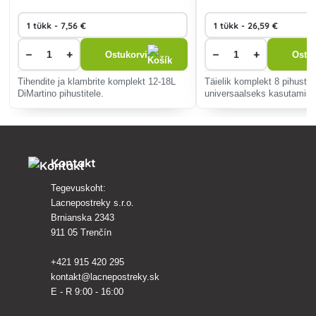
−
+
−
+
Ostukorvi
Ostuk
Tihendite ja klambrite komplekt 12-18L
Täielik komplekt 8 pihustig
DiMartino pihustitele.
universaalseks kasutami
pihustitele.
Kontakt
Tegevuskoht:
Lacnepostreky s.r.o.
Brnianska 2343
911 05 Trenčín
+421 915 420 295
kontakt@lacnepostreky.sk
E - R 9:00 - 16:00