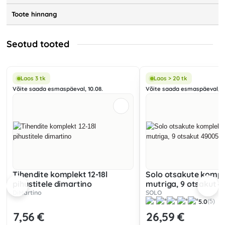
Toote hinnang
Seotud tooted
Laos 3 tk
Laos > 20 tk
Võite saada esmaspäeval, 10.08.
Võite saada esmaspäeval, 10
Tihendite komplekt 12-18l
Solo otsakute kompl
pihustitele dimartino
mutriga, 9 otsakut 
DiMartino
SOLO
5.0
(5)
7
,56 €
26
,59 €