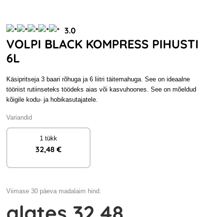
3.0
VOLPI BLACK KOMPRESS PIHUSTI
6L
Käsipritseja 3 baari rõhuga ja 6 liitri täitemahuga. See on ideaalne
tööriist rutiinseteks töödeks aias või kasvuhoones. See on mõeldud
kõigile kodu- ja hobikasutajatele.
Variandid
1 tükk
32
,48 €
Viimase 30 päeva madalaim hind:
alates
32
,48