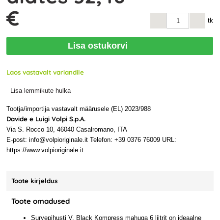
€
tk
Lisa ostukorvi
Laos vastavalt variandile
Lisa lemmikute hulka
Tootja/importija vastavalt määrusele (EL) 2023/988
Davide e Luigi Volpi S.p.A.
Via S. Rocco 10, 46040 Casalromano, ITA
E-post: info@volpioriginale.it Telefon: +39 0376 76009 URL:
https://www.volpioriginale.it
Toote kirjeldus
Toote omadused
Survepihusti V. Black Kompress mahuga 6 liitrit on ideaalne