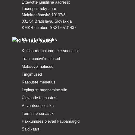
Ettevõtte juriidiline aadress:
Lacnepostreky s.r.o.
Malokrasňanská 10137/8
831 54 Bratislava, Slovakkia
KMKR number: SK2120731437
Klientide jaoks
Kuidas me pakime teie saadetisi
Transpordivõimalused
Maksevõimalused
Tingimused
Kaebuste menetlus
Lepingust taganemine siin
Ülevaade teenustest
Privaatsuspoliitika
Terminite sõnastik
Pakkumises olevad kaubamärgid
Saidikaart