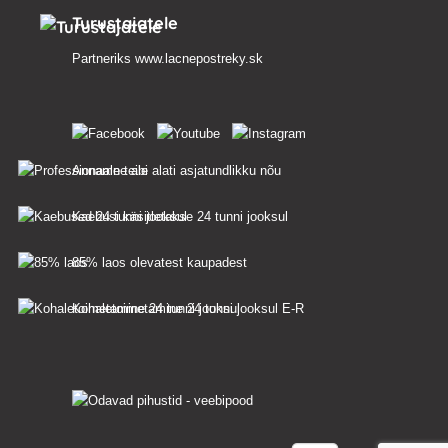
Turustajatele
Partneriks
www.lacnepostreky.sk
Anname teile alati asjatundlikku nõu
Kaebusi käsitletakse 24 tunni jooksul
85% laos olevatest kaupadest
Kohaletoimetamine 24 tunni jooksul E-R