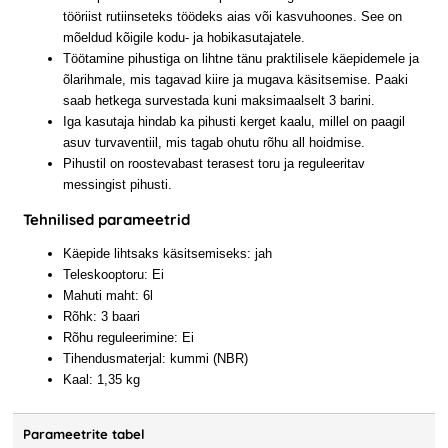
tööriist rutiinseteks töödeks aias või kasvuhoones. See on
mõeldud kõigile kodu- ja hobikasutajatele.
Töötamine pihustiga on lihtne tänu praktilisele käepidemele ja
õlarihmale, mis tagavad kiire ja mugava käsitsemise. Paaki
saab hetkega survestada kuni maksimaalselt 3 barini.
Iga kasutaja hindab ka pihusti kerget kaalu, millel on paagil
asuv turvaventiil, mis tagab ohutu rõhu all hoidmise.
Pihustil on roostevabast terasest toru ja reguleeritav
messingist pihusti.
Tehnilised parameetrid
Käepide lihtsaks käsitsemiseks: jah
Teleskooptoru: Ei
Mahuti maht: 6l
Rõhk: 3 baari
Rõhu reguleerimine: Ei
Tihendusmaterjal: kummi (NBR)
Kaal: 1,35 kg
Parameetrite tabel