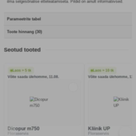
ilma selgesõnalise etteteatamiseta. Pildid on ainult informatiivsed.
Parameetrite tabel
Toote hinnang (30)
Seotud tooted
Laos > 5 tk
Laos > 10 tk
Võite saada ülehomme, 11.08.
Võite saada ülehomme, 11.0
Dicopur m750
Kliinik UP
Floraservis
Floraservis