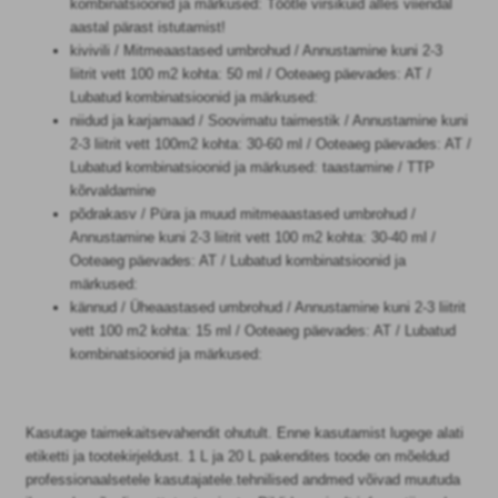
kombinatsioonid ja märkused: Töötle virsikuid alles viiendal
aastal pärast istutamist!
kivivili / Mitmeaastased umbrohud / Annustamine kuni 2-3
liitrit vett 100 m2 kohta: 50 ml / Ooteaeg päevades: AT /
Lubatud kombinatsioonid ja märkused:
niidud ja karjamaad / Soovimatu taimestik / Annustamine kuni
2-3 liitrit vett 100m2 kohta: 30-60 ml / Ooteaeg päevades: AT /
Lubatud kombinatsioonid ja märkused: taastamine / TTP
kõrvaldamine
põdrakasv / Püra ja muud mitmeaastased umbrohud /
Annustamine kuni 2-3 liitrit vett 100 m2 kohta: 30-40 ml /
Ooteaeg päevades: AT / Lubatud kombinatsioonid ja
märkused:
kännud / Üheaastased umbrohud / Annustamine kuni 2-3 liitrit
vett 100 m2 kohta: 15 ml / Ooteaeg päevades: AT / Lubatud
kombinatsioonid ja märkused:
Kasutage taimekaitsevahendit ohutult. Enne kasutamist lugege alati
etiketti ja tootekirjeldust. 1 L ja 20 L pakendites toode on mõeldud
professionaalsetele kasutajatele.tehnilised andmed võivad muutuda