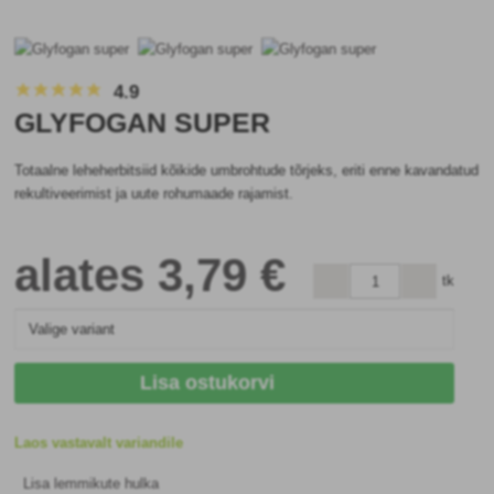
4.9
GLYFOGAN SUPER
Totaalne leheherbitsiid kõikide umbrohtude tõrjeks, eriti enne kavandatud
rekultiveerimist ja uute rohumaade rajamist.
alates
3
,79 €
tk
Lisa ostukorvi
Laos vastavalt variandile
Lisa lemmikute hulka