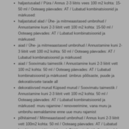
haljastusalad / Püra / Annus 2-3 liitris vees 100 m2 kohta: 15-
50 ml / Ooteaeg päevades: AT / Lubatud kombinatsioonid ja
märkused:
haljastatud alad / Ühe- ja mitmeaastased umbrohud /
Annustamine kuni 2-3 liitrit vett 100 m2 kohta: 15-50 ml /
Ooteaeg päevades: AT / Lubatud kombinatsioonid ja
märkused:
aiad / Ühe- ja mitmeaastased umbrohud / Annustamine kuni 2-
3 liitrit vett 100 m2 kohta: 50 ml / Ooteaeg päevades: AT /
Lubatud kombinatsioonid ja märkused:
aiad / Soovimatu taimestik / Annustamine kuni 2-3 liitrit vett
100 m2 kohta: 50 ml / Ooteaeg päevades: AT / Lubatud
kombinatsioonid ja märkused: ümbrus põõsaste, puude ja
dekoratiivsete tarade all
dekoratiivsed murud Küpsed murud / Soovimatu taimestik /
Annustamine kuni 2-3 liitrit vett 100 m2 kohta: 50 ml /
Ooteaeg päevades: AT / Lubatud kombinatsioonid ja
märkused: muru rajamine / renoveerimine, vana muru ja
umbrohu eemaldamine enne uue muru rajamist
põhitaimed / Mitmeaastased umbrohud / Annus kuni 2-3 liitrit
vett 100m2 kohta: 50 ml / Ooteaeg päevades: AT / Lubatud