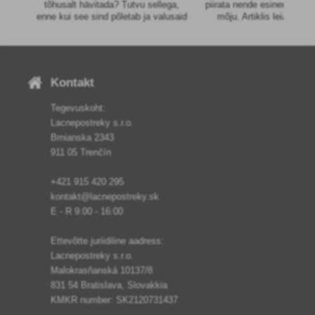
tõhusalt hävitada? Tutvu sellega,
piirata nende esinemist ja 
enne kui see sind põletab ja valusaid
mõju. Artiklis leiate ka
villid tekitab.
nõuanded umbrohutõrj
sobivaimad herbitsiidit
Kontakt
Tegevuskoht:
Lacnepostreky s.r.o.
Brnianska 2343
911 05 Trenčín
+421 915 420 295
kontakt@lacnepostreky.sk
E - R 9:00 - 16:00
Ettevõtte juriidiline aadress:
Lacnepostreky s.r.o.
Malokrasňanská 10137/8
831 54 Bratislava, Slovakkia
KMKR number: SK2120731437