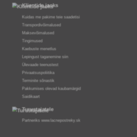
Klientide jaoks
Kuidas me pakime teie saadetisi
Transpordivõimalused
Maksevõimalused
Tingimused
Kaebuste menetlus
Lepingust taganemine siin
Ülevaade teenustest
Privaatsuspoliitika
Terminite sõnastik
Pakkumises olevad kaubamärgid
Saidikaart
Turustajatele
Partneriks
www.lacnepostreky.sk