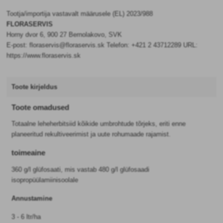
Tootja/importija vastavalt määrusele (EL) 2023/988
FLORASERVIS
Horny dvor 6, 900 27 Bernolakovo, SVK
E-post: floraservis@floraservis.sk Telefon: +421 2 43712289 URL:
https://www.floraservis.sk
Toote kirjeldus
Toote omadused
Totaalne leheherbitsiid kõikide umbrohtude tõrjeks, eriti enne
planeeritud rekultiveerimist ja uute rohumaade rajamist.
toimeaine
360 g/l glüfosaati, mis vastab 480 g/l glüfosaadi
isopropüülamiinisoolale
Annustamine
3 - 6 ltr/ha