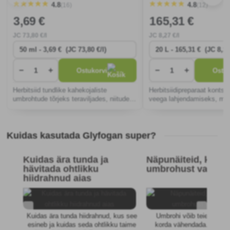
(16)
(12)
4.8
4.8
3
,69 €
165
,31 €
JC
73
,80 €/l
JC
8
,27 €/l
−
+
−
+
Ostukorvi
Ostuk
Herbitsiid tundlike kahekojaliste
Herbitsiidipreparaat kontse
umbrohtude tõrjeks teraviljades, niitudel,
veega lahjendamiseks, mis
muruplatsidel, karjamaadel ja
nähtud mitmeaastaste ja ü
heinaseemnekultuuridel.
umbrohtude tõrjeks põlluma
viljapuuaias ja viinamarjai
Kuidas kasutada Glyfogan super?
mittepõllumajan
Kuidas ära tunda ja
Näpunäiteid, kuida
hävitada ohtlikku
umbrohust vabane
hiidrahnud aias
Kuidas ära tunda hiidrahnud, kus see
Umbrohi võib teie saagik
esineb ja kuidas seda ohtlikku taime
korda vähendada. Õppige