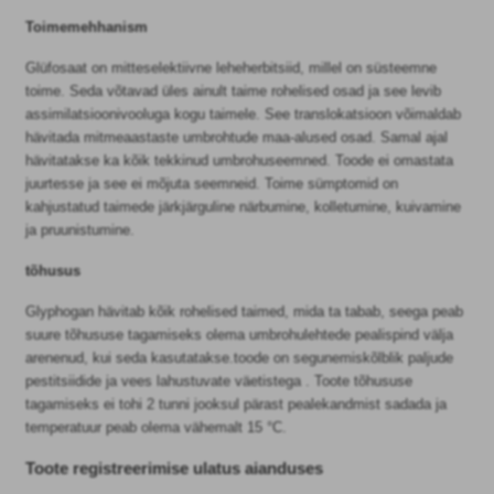
Toimemehhanism
Glüfosaat on mitteselektiivne leheherbitsiid, millel on süsteemne
toime. Seda võtavad üles ainult taime rohelised osad ja see levib
assimilatsioonivooluga kogu taimele. See translokatsioon võimaldab
hävitada mitmeaastaste umbrohtude maa-alused osad. Samal ajal
hävitatakse ka kõik tekkinud umbrohuseemned. Toode ei omastata
juurtesse ja see ei mõjuta seemneid. Toime sümptomid on
kahjustatud taimede järkjärguline närbumine, kolletumine, kuivamine
ja pruunistumine.
tõhusus
Glyphogan hävitab kõik rohelised taimed, mida ta tabab, seega peab
suure tõhususe tagamiseks olema umbrohulehtede pealispind välja
arenenud, kui seda kasutatakse.toode on segunemiskõlblik paljude
pestitsiidide ja vees lahustuvate väetistega . Toote tõhususe
tagamiseks ei tohi 2 tunni jooksul pärast pealekandmist sadada ja
temperatuur peab olema vähemalt 15 °C.
Toote registreerimise ulatus aianduses