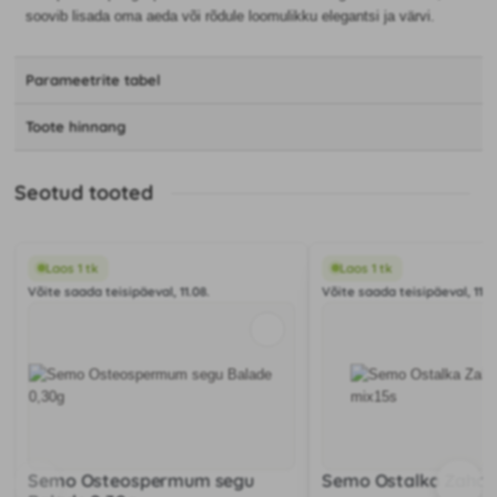
soovib lisada oma aeda või rõdule loomulikku elegantsi ja värvi.
Parameetrite tabel
Toote hinnang
Seotud tooted
Laos 1 tk
Laos 1 tk
Võite saada teisipäeval, 11.08.
Võite saada teisipäeval, 11.0
Semo Osteospermum segu
Semo Ostalka Zahar