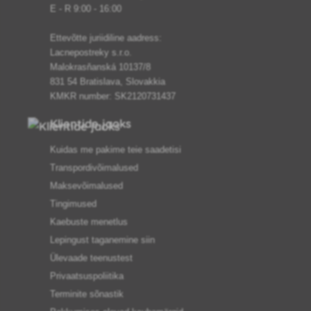
E - R 9:00 - 16:00
Ettevõtte juriidiline aadress:
Lacnepostreky s.r.o.
Malokrasňanská 10137/8
831 54 Bratislava, Slovakkia
KMKR number: SK2120731437
Klientide jaoks
Kuidas me pakime teie saadetisi
Transpordivõimalused
Maksevõimalused
Tingimused
Kaebuste menetlus
Lepingust taganemine siin
Ülevaade teenustest
Privaatsuspoliitika
Terminite sõnastik