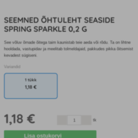
SEEMNED ÕHTULEHT SEASIDE
SPRING SPARKLE 0,2 G
See võluv õrnade õitega taim kaunistab teie aeda või rõdu. Ta on lihtne
hooldada, vastupidav ja meelitab tolmeldajaid, pakkudes pikka õitsemist
kevadest sügiseni.
Variandid
1 tükk
1
,18 €
1
,18 €
tk
Lisa ostukorvi