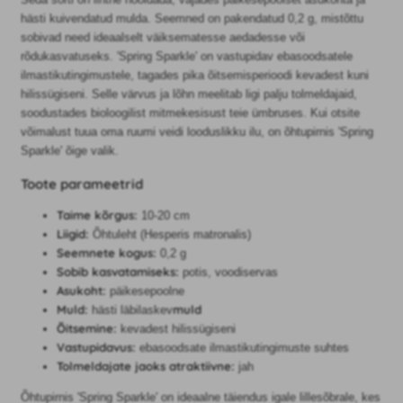
hästi kuivendatud mulda. Seemned on pakendatud 0,2 g, mistõttu
sobivad need ideaalselt väiksematesse aedadesse või
rõdukasvatuseks. 'Spring Sparkle' on vastupidav ebasoodsatele
ilmastikutingimustele, tagades pika õitsemisperioodi kevadest kuni
hilissügiseni. Selle värvus ja lõhn meelitab ligi palju tolmeldajaid,
soodustades bioloogilist mitmekesisust teie ümbruses. Kui otsite
võimalust tuua oma ruumi veidi looduslikku ilu, on õhtupirnis 'Spring
Sparkle' õige valik.
Toote parameetrid
Taime kõrgus:
10-20 cm
Liigid:
Õhtuleht (Hesperis matronalis)
Seemnete kogus:
0,2 g
Sobib kasvatamiseks:
potis, voodiservas
Asukoht:
päikesepoolne
Muld:
muld
hästi läbilaskev
Õitsemine:
kevadest hilissügiseni
Vastupidavus:
ebasoodsate ilmastikutingimuste suhtes
Tolmeldajate jaoks atraktiivne:
jah
Õhtupirnis 'Spring Sparkle' on ideaalne täiendus igale lillesõbrale, kes