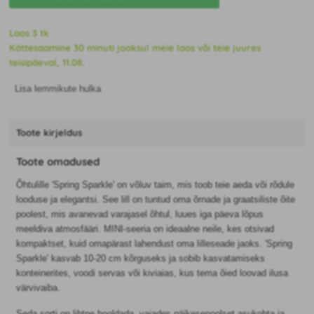
Laos 3 tk
Kättesaamine 30 minuti jooksul meie laos või teie juures
teisipäeval, 11.08.
Lisa lemmikute hulka
Toote kirjeldus
Toote omadused
Õhtulille 'Spring Sparkle' on võluv taim, mis toob teie aeda või rõdule
looduse ja elegantsi. See lill on tuntud oma õrnade ja graatsiliste õite
poolest, mis avanevad varajasel õhtul, luues iga päeva lõpus
meeldiva atmosfääri. MINI-seeria on ideaalne neile, kes otsivad
kompaktset, kuid omapärast lahendust oma lilleseade jaoks. 'Spring
Sparkle' kasvab 10-20 cm kõrguseks ja sobib kasvatamiseks
konteinerites, voodi servas või kiviaias, kus tema õied loovad ilusa
värvivaiba.
Seda sorti on lihtne hooldada, vajades päikesepoolset asukohta ja