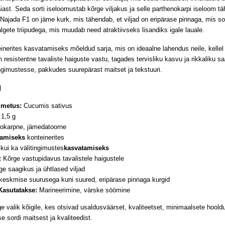
iast. Seda sorti iseloomustab kõrge viljakus ja selle parthenokarpi iseloom täh
ajada F1 on jäme kurk, mis tähendab, et viljad on eripärase pinnaga, mis sob
algete triipudega, mis muudab need atraktiivseks lisandiks igale lauale.
inerites kasvatamiseks mõeldud sarja, mis on ideaalne lahendus neile, kellel
n resistentne tavaliste haiguste vastu, tagades tervisliku kasvu ja rikkaliku
ngimustesse, pakkudes suurepärast maitset ja tekstuuri.
d
imetus:
Cucumis sativus
1,5 g
okarpne, jämedatoorne
tamiseks
konteinerites
 kui ka välitingimustes
kasvatamiseks
:
Kõrge vastupidavus tavalistele haigustele
e saagikus ja ühtlased viljad
keskmise suurusega kuni suured, eripärase pinnaga kurgid
Kasutatakse:
Marineerimine, värske söömine
ge valik kõigile, kes otsivad usaldusväärset, kvaliteetset, minimaalsete hoo
e sordi maitsest ja kvaliteedist.