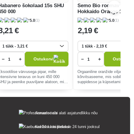
Habanero šokolaad 15s SHU
Semo Bio roomav kõrvi
450 000
Hokkaido Orange 10s
(1)
(1)
5.0
5.0
3
,21 €
2
,19 €
−
+
−
+
Ostukorvi
Ostukorvi
Eksootilise värvusega pipar, mille
Orgaaniline oranžide viljadega hii
intensiivne teravus on kuni 450 000
kõrvitsaseeme, mis sobib ideaal
SHU ja peenike puuviljane alatoon, mis
suppidesse ja küpsetamiseks, o
sobib ideaalselt vürtsikateks
vitamiinirikas, kergesti kasvatat
kulinaarseteks loominguteks ja
haiguskindel.
kasvatamiseks aias või kas
Anname teile alati asjatundlikku nõu
Kaebusi käsitletakse 24 tunni jooksul