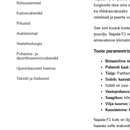
Rohuseemned
kurgisorte otse oma a
ka rõdukasvatuseks. N
Kaitsevahendid
rohelised ja peente v
Pihustid
See sort kuulub konte
Aiatööriistad
puuvilju. Najada F1 o
erinevatesse kliimati
Veetehnoloogia
Toote parameetri
Puhastus- ja
desinfitseerimisvahendid
Botaaniline n
Pakendi kaal:
Ujumisbasseini keemia
Tüüp:
Parthen
Tekstiil ja fooliumid
Sobib: kasva
Sobib nii sise-
Vastupidavus
Saagikus:
kõrg
Vilja suurus:
Kasutamine: 
Najada F1 kurk on õi
haarata selle erakords