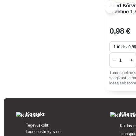
Seed Kõrvi
roheline 1,
0
,98 €
−
+
Tumeroheline s
saagikust ja h
ideaalselt toorel
salatites kasu
kasvatada, sob
kasvuhooness
Kontakt
Klient
Tegevuskoht:
Kuidas m
Lacnepostreky s.r.o.
Transpor