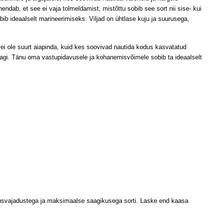
endab, et see ei vaja tolmeldamist, mistõttu sobib see sort nii sise- kui
ib ideaalselt marineerimiseks. Viljad on ühtlase kuju ja suurusega,
 ei ole suurt aiapinda, kuid kes soovivad nautida kodus kasvatatud
 saagi. Tänu oma vastupidavusele ja kohanemisvõimele sobib ta ideaalselt
ldusvajadustega ja maksimaalse saagikusega sorti. Laske end kaasa