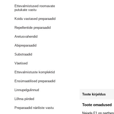
Ettevalmistused roomavate
putukate vastu
Koidu vastased preparaadid
Repellentide preparaadid
Aretusvahendid
Abipreparaadid
Substraadid
Väetised
Ettevalmistuste komplektid
Ensümaatilised preparaadid
Linnupelgulinnud
Toote kirjeldus
Lõhna piirded
Toote omadused
Preparaadid näriliste vastu
Najada F1 on partheno