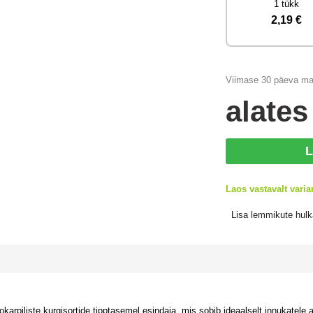
1 tükk
2
,19 €
Viimase 30 päeva ma
alate
L
Laos vastavalt varia
Lisa lemmikute hulk
karpiliste kurgisortide tipptasemel esindaja, mis sobib ideaalselt innukatele a