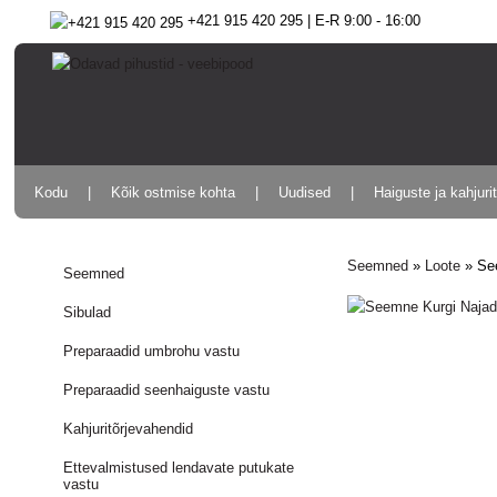
+421 915 420 295 | E-R 9:00 - 16:00
Kodu
Kõik ostmise kohta
Uudised
Haiguste ja kahjuri
Seemned
»
Loote
»
Se
Seemned
Sibulad
Preparaadid umbrohu vastu
Preparaadid seenhaiguste vastu
Kahjuritõrjevahendid
Ettevalmistused lendavate putukate
vastu