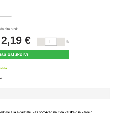
dalaim hind:
s
2
,19 €
tk
isa ostukorvi
ndile
a
ednikele ja algajatele, kes soovivad nautida värskeid ja kargeid