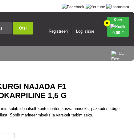
Korv
0
Otsi
Registreeri
Logi sisse
0
,00 €
EE
URGI NAJADA F1
KARPILINE 1,5 G
 mis sobib ideaalselt konteinerites kasvatamiseks, pakkudes kõrget
ndlust. Sobib marineerimiseks ja värskelt tarbimiseks.