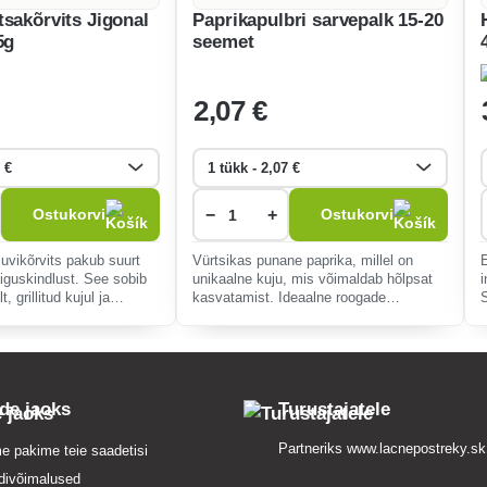
tsakõrvits Jigonal
Paprikapulbri sarvepalk 15-20
5g
seemet
2
,07 €
−
+
Ostukorvi
Ostukorvi
uvikõrvits pakub suurt
Vürtsikas punane paprika, millel on
aiguskindlust. See sobib
unikaalne kuju, mis võimaldab hõlpsat
t, grillitud kujul ja
kasvatamist. Ideaalne roogade
tamiseks. Lihtne
maitsestamiseks. Haiguskindel, sobib
ib aeda ja
suurepäraselt nii algajatele kui ka
e.
kogenud aednikele.
ide jaoks
Turustajatele
Partneriks
www.lacnepostreky.sk
e pakime teie saadetisi
divõimalused