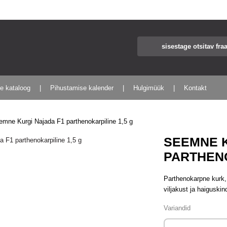
te kataloog
Pihustamise kalender
Hulgimüük
Kontakt
emne Kurgi Najada F1 parthenokarpiline 1,5 g
SEEMNE K
PARTHENO
Parthenokarpne kurk,
viljakust ja haiguski
Variandid