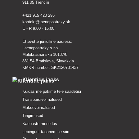
911 05 Trenčín
+421 915 420 295
kontakt@lacnepostreky.sk
E - R 9:00 - 16:00
Ettevõtte juriidiline aadress:
Lacnepostreky s.r.o.
Malokrasňanská 10137/8
831 54 Bratislava, Slovakkia
KMKR number: SK2120731437
Klientide jaoks
Kuidas me pakime teie saadetisi
Transpordivõimalused
Maksevõimalused
Tingimused
Kaebuste menetlus
Lepingust taganemine siin