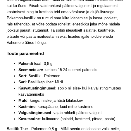
kui ka õues. Piisab vaid rohkest päikesevalgusest ja regulaarsest
kastmisest ning ta kostitab teid oma värskuse ja elujõulisusega.
Pokemon-basiilik on tuntud oma kiire idanemise ja kasvu poolest,
mis tähendab, et võite oodata rohelist lehestikku juba mõne nädala
jooksul pärast istutamist. Ta sobib ideaalselt salatite, kastmete,
pitsade või pasta maitsestamiseks, lisades igale toidule eheda
Vahemere-äärse hõngu.
Toote parameetrid
Pakendi kaal
: 0,8 g
Seemnete arv
: umbes 15-24 seemet pakendis
Sort
: Basiilik - Pokemon
Sari
: Basiilikapulber: MINI
Kasvatustingimused
: sobib nii sise- kui ka välistingimustes
kasvatamiseks
Muld
: kerge, niiske ja hästi läbilaskev
Kastmine
: korrapärane, kuid mitte kastmine
Valgustingimused
: vajab rohkelt päikesevalgust
Kasutamine
: kulinaarne (salatid, kastmed, pitsad, pasta)
Basiilik True - Pokemon 0,8 g - MINI-seeria on ideaalne valik neile,