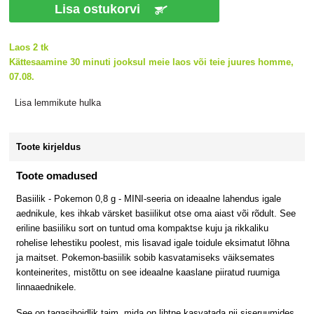
Lisa ostukorvi
Laos 2 tk
Kättesaamine 30 minuti jooksul meie laos või teie juures homme,
07.08.
Lisa lemmikute hulka
Toote kirjeldus
Toote omadused
Basiilik - Pokemon 0,8 g - MINI-seeria on ideaalne lahendus igale
aednikule, kes ihkab värsket basiilikut otse oma aiast või rõdult. See
eriline basiiliku sort on tuntud oma kompaktse kuju ja rikkaliku
rohelise lehestiku poolest, mis lisavad igale toidule eksimatut lõhna
ja maitset. Pokemon-basiilik sobib kasvatamiseks väiksemates
konteinerites, mistõttu on see ideaalne kaaslane piiratud ruumiga
linnaaednikele.
See on tagasihoidlik taim, mida on lihtne kasvatada nii siseruumides