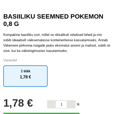
BASIILIKU SEEMNED POKEMON
0,8 G
Kompaktne basiiliku sort, millel on rikkalikult rohelised lehed ja mis
sobib ideaalselt väiksematesse konteineritesse kasvatamiseks. Annab
Vahemere piirkonna roogade jaoks eksimatut aroomi ja maitset, sobib nii
sise- kui ka välistingimustes kasutamiseks.
Variandid
1 tükk
1
,78 €
1
,78 €
tk