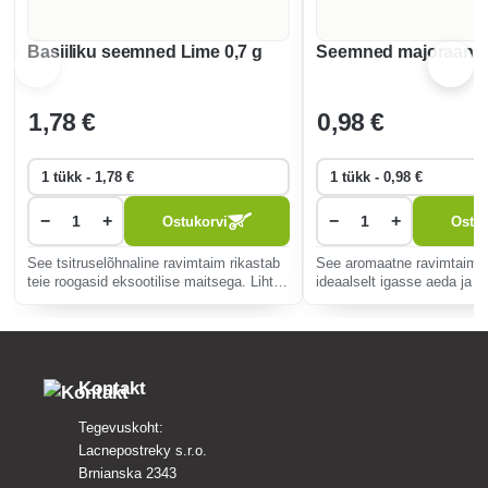
Basiiliku seemned Lime 0,7 g
Seemned majoraani ü
1
,78 €
0
,98 €
−
+
−
+
Ostukorvi
Ostuk
See tsitruselõhnaline ravimtaim rikastab
See aromaatne ravimtaim 
teie roogasid eksootilise maitsega. Lihtne
ideaalselt igasse aeda ja k
kasvatada ja mitmekülgne kasutamine
oma maitsega roogasid nin
köögis teevad sellest suurepärase
seedimist tänu oma rahusta
täienduse igasse koju.
põletikuvastasele toimele.
Kontakt
Tegevuskoht:
Lacnepostreky s.r.o.
Brnianska 2343