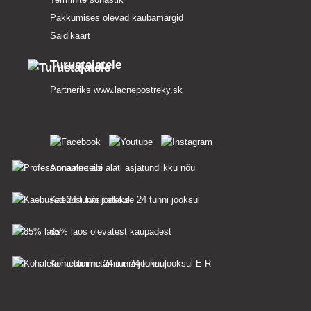
Pakkumises olevad kaubamärgid
Saidikaart
Turustajatele
Partneriks
www.lacnepostreky.sk
Anname teile alati asjatundlikku nõu
Kaebusi käsitletakse 24 tunni jooksul
85% laos olevatest kaupadest
Kohaletoimetamine 24 tunni jooksul E-R