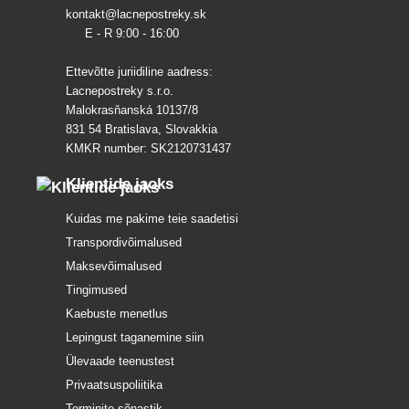
kontakt@lacnepostreky.sk
E - R 9:00 - 16:00
Ettevõtte juriidiline aadress:
Lacnepostreky s.r.o.
Malokrasňanská 10137/8
831 54 Bratislava, Slovakkia
KMKR number: SK2120731437
Klientide jaoks
Kuidas me pakime teie saadetisi
Transpordivõimalused
Maksevõimalused
Tingimused
Kaebuste menetlus
Lepingust taganemine siin
Ülevaade teenustest
Privaatsuspoliitika
Terminite sõnastik