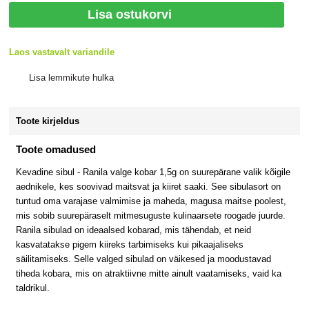
Lisa ostukorvi
Laos vastavalt variandile
Lisa lemmikute hulka
Toote kirjeldus
Toote omadused
Kevadine sibul - Ranila valge kobar 1,5g on suurepärane valik kõigile
aednikele, kes soovivad maitsvat ja kiiret saaki. See sibulasort on
tuntud oma varajase valmimise ja maheda, magusa maitse poolest,
mis sobib suurepäraselt mitmesuguste kulinaarsete roogade juurde.
Ranila sibulad on ideaalsed kobarad, mis tähendab, et neid
kasvatatakse pigem kiireks tarbimiseks kui pikaajaliseks
säilitamiseks. Selle valged sibulad on väikesed ja moodustavad
tiheda kobara, mis on atraktiivne mitte ainult vaatamiseks, vaid ka
taldrikul.