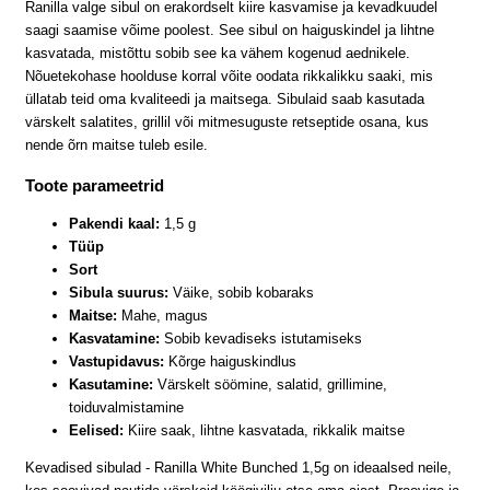
Ranilla valge sibul on erakordselt kiire kasvamise ja kevadkuudel
saagi saamise võime poolest. See sibul on haiguskindel ja lihtne
kasvatada, mistõttu sobib see ka vähem kogenud aednikele.
Nõuetekohase hoolduse korral võite oodata rikkalikku saaki, mis
üllatab teid oma kvaliteedi ja maitsega. Sibulaid saab kasutada
värskelt salatites, grillil või mitmesuguste retseptide osana, kus
nende õrn maitse tuleb esile.
Toote parameetrid
Pakendi kaal:
1,5 g
Tüüp
Sort
Sibula suurus:
Väike, sobib kobaraks
Maitse:
Mahe, magus
Kasvatamine:
Sobib kevadiseks istutamiseks
Vastupidavus:
Kõrge haiguskindlus
Kasutamine:
Värskelt söömine, salatid, grillimine,
toiduvalmistamine
Eelised:
Kiire saak, lihtne kasvatada, rikkalik maitse
Kevadised sibulad - Ranilla White Bunched 1,5g on ideaalsed neile,