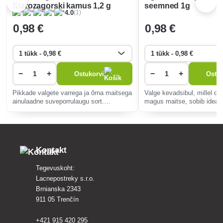
Starozagorski kamus 1,2 g
seemned 1g
(1)
4.0
0
,98 €
0
,98 €
−
+
−
+
Ostukorvi
Ostuk
Pikkade valgete varrega ja õrna maitsega
Valge kevadsibul, millel on
ainulaadne suveporrulaugu sort.
magus maitse, sobib ideaals
Rikkalikult vitamiine ja mineraalaineid
roogade valmistamiseks. Ki
sisaldav, ideaalselt sooja kuuga ja
kergesti kasvatatav ja suu
haiguskindel.
säilitusomadustega rikkali
Kontakt
Tegevuskoht:
Lacnepostreky s.r.o.
Brnianska 2343
911 05 Trenčín
+421 915 420 295