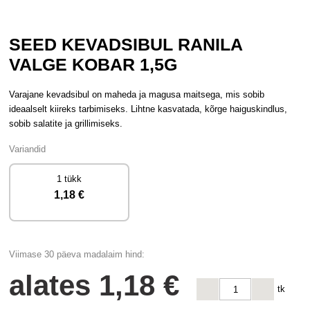
SEED KEVADSIBUL RANILA
VALGE KOBAR 1,5G
Varajane kevadsibul on maheda ja magusa maitsega, mis sobib
ideaalselt kiireks tarbimiseks. Lihtne kasvatada, kõrge haiguskindlus,
sobib salatite ja grillimiseks.
Variandid
1 tükk
1
,18 €
Viimase 30 päeva madalaim hind:
alates
1
,18 €
tk