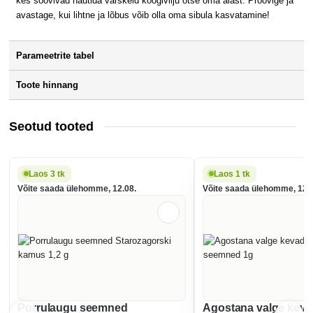
kes soovivad nautida värskeid köögivilju otse oma aiast. Proovige ja
avastage, kui lihtne ja lõbus võib olla oma sibula kasvatamine!
Parameetrite tabel
Toote hinnang
Seotud tooted
Laos 3 tk
Laos 1 tk
Võite saada ülehomme, 12.08.
Võite saada ülehomme, 12.
Porrulaugu seemned
Agostana valge kevad