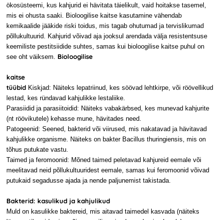
ökosüsteemi, kus kahjurid ei hävitata täielikult, vaid hoitakse tasemel,
mis ei ohusta saaki. Bioloogilise kaitse kasutamine vähendab
kemikaalide jääkide riski toidus, mis tagab ohutumad ja tervislikumad
põllukultuurid. Kahjurid võivad aja jooksul arendada välja resistentsuse
keemiliste pestitsiidide suhtes, samas kui bioloogilise kaitse puhul on
Bioloogilise
see oht väiksem.
kaitse
tüübid
Kiskjad: Näiteks lepatriinud, kes söövad lehtkirpe, või röövellikud
lestad, kes ründavad kahjulikke lestaliike.
Parasiidid ja parasiitoidid: Näiteks vabakärbsed, kes munevad kahjurite
(nt röövikutele) kehasse mune, hävitades need.
Patogeenid: Seened, bakterid või viirused, mis nakatavad ja hävitavad
kahjulikke organisme. Näiteks on bakter Bacillus thuringiensis, mis on
tõhus putukate vastu.
Taimed ja feromoonid: Mõned taimed peletavad kahjureid eemale või
meelitavad neid põllukultuuridest eemale, samas kui feromoonid võivad
putukaid segadusse ajada ja nende paljunemist takistada.
Bakterid: kasulikud ja kahjulikud
Muld on kasulikke baktereid, mis aitavad taimedel kasvada (näiteks