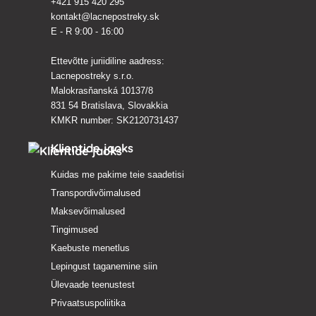
+421 915 420 295
kontakt@lacnepostreky.sk
E - R 9:00 - 16:00
Ettevõtte juriidiline aadress:
Lacnepostreky s.r.o.
Malokrasňanská 10137/8
831 54 Bratislava, Slovakkia
KMKR number: SK2120731437
Klientide jaoks
Kuidas me pakime teie saadetisi
Transpordivõimalused
Maksevõimalused
Tingimused
Kaebuste menetlus
Lepingust taganemine siin
Ülevaade teenustest
Privaatsuspoliitika