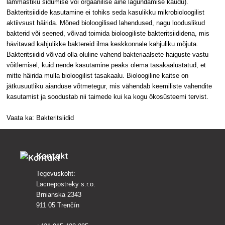
lämmastiku sidumise või orgaanilise aine lagundamise kaudu).
Bakteritsiidide kasutamine ei tohiks seda kasulikku mikrobioloogilist
aktiivsust häirida. Mõned bioloogilised lahendused, nagu looduslikud
bakterid või seened, võivad toimida bioloogiliste bakteritsiididena, mis
hävitavad kahjulikke baktereid ilma keskkonnale kahjuliku mõjuta.
Bakteritsiidid võivad olla oluline vahend bakteriaalsete haiguste vastu
võitlemisel, kuid nende kasutamine peaks olema tasakaalustatud, et
mitte häirida mulla bioloogilist tasakaalu. Bioloogiline kaitse on
jätkusuutliku aianduse võtmetegur, mis vähendab keemiliste vahendite
kasutamist ja soodustab nii taimede kui ka kogu ökosüsteemi tervist.
Vaata ka: Bakteritsiidid
Kontakt
Tegevuskoht:
Lacnepostreky s.r.o.
Brnianska 2343
911 05 Trenčín