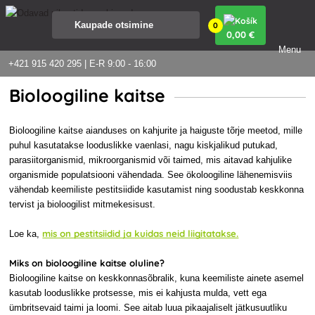
0
0
,00 €
Menu
+421 915 420 295 | E-R 9:00 - 16:00
Bioloogiline kaitse
Bioloogiline kaitse aianduses on kahjurite ja haiguste tõrje meetod, mille
puhul kasutatakse looduslikke vaenlasi, nagu kiskjalikud putukad,
parasiitorganismid, mikroorganismid või taimed, mis aitavad kahjulike
organismide populatsiooni vähendada. See ökoloogiline lähenemisviis
vähendab keemiliste pestitsiidide kasutamist ning soodustab keskkonna
tervist ja bioloogilist mitmekesisust.
mis on pestitsiidid ja kuidas neid liigitatakse.
Loe ka,
Miks on bioloogiline kaitse oluline?
Bioloogiline kaitse on keskkonnasõbralik, kuna keemiliste ainete asemel
kasutab looduslikke protsesse, mis ei kahjusta mulda, vett ega
ümbritsevaid taimi ja loomi. See aitab luua pikaajaliselt jätkusuutliku