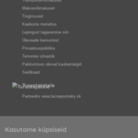
Transpordivõimalused
Maksevõimalused
Tingimused
Kaebuste menetlus
Lepingust taganemine siin
Ülevaade teenustest
Privaatsuspoliitika
Terminite sõnastik
Pakkumises olevad kaubamärgid
Saidikaart
Turustajatele
Partneriks
www.lacnepostreky.sk
Kasutame küpsiseid
Anname teile alati asjatundlikku nõu