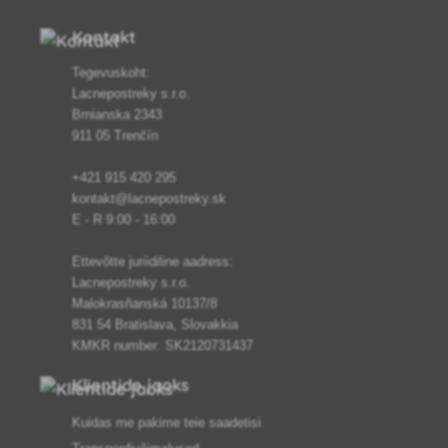
Kontakt
Tegevuskoht:
Lacnepostreky s.r.o.
Brnianska 2343
911 05 Trenčín
+421 915 420 295
kontakt@lacnepostreky.sk
E - R 9:00 - 16:00
Ettevõtte juriidiline aadress:
Lacnepostreky s.r.o.
Malokrasňanská 10137/8
831 54 Bratislava, Slovakkia
KMKR number: SK2120731437
Klientide jaoks
Kuidas me pakime teie saadetisi