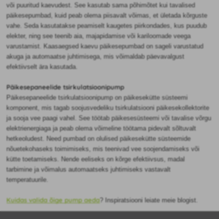
või puuritud kaevudest. See kasutab sama põhimõtet kui tavalised
päikesepumbad, kuid peab olema piisavalt võimas, et ületada kõrguste
vahe. Seda kasutatakse peamiselt kaugetes piirkondades, kus puudub
elekter, ning see teenib aia, majapidamise või kariloomade veega
varustamist. Kaasaegsed kaevu päikesepumbad on sageli varustatud
akuga ja automaatse juhtimisega, mis võimaldab päevavalgust
efektiivselt ära kasutada.
Päikesepaneelide tsirkulatsioonipump
Päikesepaneelide tsirkulatsioonipump on päikesekütte süsteemi
komponent, mis tagab soojusvedeliku tsirkulatsiooni päikesekollektorite
ja sooja vee paagi vahel. See töötab päikesesüsteemi või tavalise võrgu
elektrienergiaga ja peab olema võimeline töötama pidevalt sõltuvalt
hetkeoludest. Need pumbad on olulised päikesekütte süsteemide
nõuetekohaseks toimimiseks, mis teenivad vee soojendamiseks või
kütte toetamiseks. Nende eeliseks on kõrge efektiivsus, madal
tarbimine ja võimalus automaatseks juhtimiseks vastavalt
temperatuurile.
Kuidas valida õige pump aeda
? Inspiratsiooni leiate meie blogist.