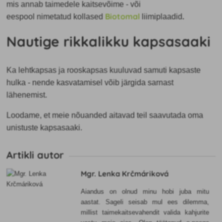
mis annab taimedele kaitsevõime - või
Biotomal
.
eespool nimetatud kollased
liimiplaadid
Nautige rikkalikku kapsasaaki
Ka lehtkapsas ja rooskapsas kuuluvad samuti kapsaste
hulka - nende kasvatamisel võib järgida sarnast
lähenemist.
Loodame, et meie nõuanded aitavad teil saavutada oma
unistuste kapsasaaki.
Artikli autor
Mgr. Lenka Krčmáriková
Aiandus on olnud minu hobi juba mitu
aastat. Sageli seisab mul ees dilemma,
millist taimekaitsevahendit valida kahjurite