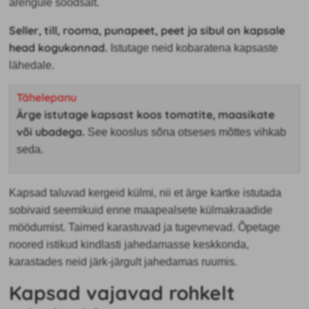
arengule soodsalt.
Seller, till, rooma, punapeet, peet ja sibul on kapsale
head kogukonnad.
Istutage neid kobaratena kapsaste
lähedale.
Tähelepanu
Ärge istutage kapsast koos tomatite, maasikate
või ubadega.
See kooslus sõna otseses mõttes vihkab
seda.
Kapsad taluvad kergeid külmi, nii et ärge kartke istutada
sobivaid seemikuid enne maapealsete külmakraadide
möödumist. Taimed karastuvad ja tugevnevad. Õpetage
noored istikud kindlasti jahedamasse keskkonda,
karastades neid järk-järgult jahedamas ruumis.
Kapsad vajavad rohkelt