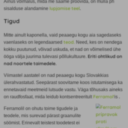
Ainus võimalus, mida me saame proovida, on mulla ph
lupjamise teel
.
sisalduse alandamine
Tigud
Mitte ainult kaponella, vaid peaaegu kogu aia sagedaseks
teod.
vaenlaseks on legendaarsed
Need, kes on nendega
kokku puutunud, võivad uskuda, et nad on võimelised ühe
Eriti ohtlikud on
ööga välja juurima tulevasi põllukultuure.
nad noortele taimedele.
Viimastel aastatel on nad peaaegu kogu Slovakkias
ülerahvastatud. Seepärast
soovitame koos istutamisega ka
ennetavaid meetmeid lutsude vastu. Väga tõhusaks aineks
Ferramol'
.
on raudfosfaat, mida leidub kontsentreeritult
is
Ferramolil
on ohutu toime tigudele ja
teodele, mis surevad pärast graanulite
söömist. Erinevalt teistest toodetest ei