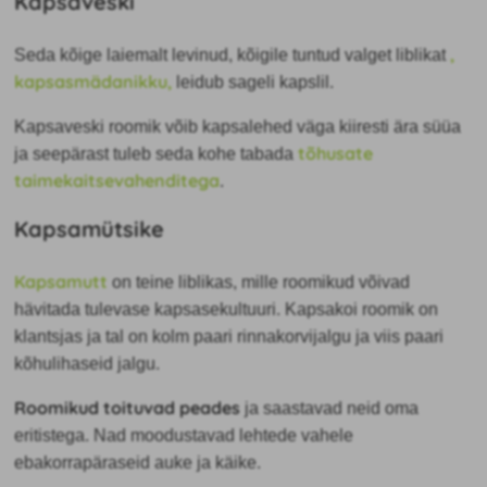
Kapsaveski
,
Seda kõige laiemalt levinud, kõigile tuntud valget liblikat
kapsasmädanikku,
leidub sageli kapslil.
Kapsaveski roomik võib kapsalehed väga kiiresti ära süüa
tõhusate
ja seepärast tuleb seda kohe tabada
taimekaitsevahenditega
.
Kapsamütsike
Kapsamutt
on teine liblikas, mille roomikud võivad
hävitada tulevase kapsasekultuuri. Kapsakoi roomik on
klantsjas ja tal on kolm paari rinnakorvijalgu ja viis paari
kõhulihaseid jalgu.
Roomikud toituvad peades
ja saastavad neid oma
eritistega. Nad moodustavad lehtede vahele
ebakorrapäraseid auke ja käike.