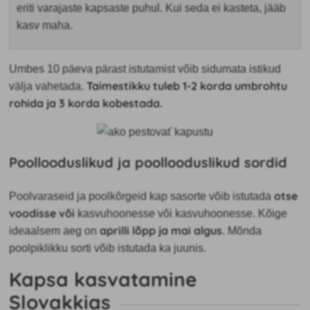
eriti varajaste kapsaste puhul. Kui seda ei kasteta, jääb
kasv maha.
Umbes 10 päeva pärast istutamist võib sidumata istikud
Taimestikku tuleb 1-2 korda umbrohtu
välja vahetada.
rohida ja 3 korda kobestada.
Poollooduslikud ja poollooduslikud sordid
otse
Poolvaraseid ja poolkõrgeid kap
sasorte võib istutada
voodisse või
kasvuhoonesse või kasvuhoonesse. Kõige
aprilli lõpp ja mai algus.
ideaalsem aeg on
Mõnda
poolpiklikku sorti võib istutada ka juunis.
Kapsa kasvatamine
Slovakkias