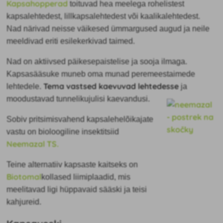
Kapsahopperad
toituvad hea meelega rohelistest
kapsalehtedest, lillkapsalehtedest või kaalikalehtedest.
Nad närivad neisse väikesed ümmargused augud ja neile
meeldivad eriti esilekerkivad taimed.
Nad on aktiivsed päikesepaistelise ja sooja ilmaga.
Kapsasääsuke muneb oma munad peremeestaimede
Tema vastsed kaevuvad lehtedesse
lehtedele.
ja
moodustavad tunnelikujulisi kaevandusi.
Sobiv pritsimisvahend kapsalehelõikajate
vastu on bioloogiline insektitsiid
Neemazal TS.
Teine alternatiiv kapsaste kaitseks on
Biotomal
kollased liimiplaadid, mis
meelitavad ligi hüppavaid sääski ja teisi
kahjureid.