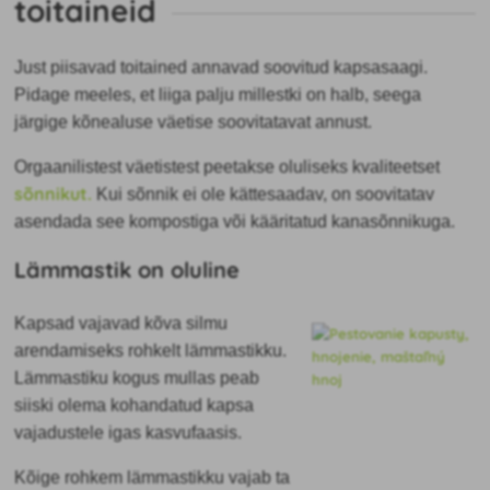
toitaineid
Just piisavad toitained annavad soovitud kapsasaagi.
Pidage meeles, et liiga palju millestki on halb, seega
järgige kõnealuse väetise soovitatavat annust.
Orgaanilistest väetistest peetakse oluliseks kvaliteetset
sõnnikut.
Kui sõnnik ei ole kättesaadav, on soovitatav
asendada see kompostiga või kääritatud kanasõnnikuga.
Lämmastik on oluline
Kapsad vajavad
kõva silmu
arendamiseks rohkelt lämmastikku.
Lämmastiku kogus mullas peab
siiski olema kohandatud kapsa
vajadustele igas kasvufaasis.
Kõige rohkem lämmastikku vajab ta