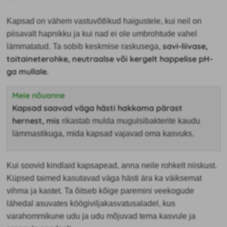
Kapsad on vähem vastuvõtlikud haigustele, kui neil on
piisavalt hapnikku ja kui nad ei ole umbrohtude vahel
savi-liivase,
lämmatatud. Ta sobib keskmise raskusega,
toitaineterohke, neutraalse või kergelt happelise pH-
ga mullale.
Meie nõuanne
Kapsad saavad väga hästi hakkama pärast
hernest
, mis
rikastab mulda mugulsibakterite kaudu
lämmastikuga, mida kapsad vajavad oma kasvuks.
Kui soovid kindlaid kapsapead, anna neile
rohkelt niiskust.
Küpsed taimed kasutavad väga hästi ära ka väiksemat
vihma ja kastet. Ta õitseb kõige paremini veekogude
lähedal asuvates köögiviljakasvatusaladel, kus
varahommikune udu ja udu mõjuvad tema kasvule ja