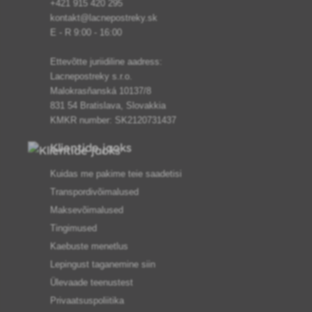
+421 915 420 295
kontakt@lacnepostreky.sk
E - R 9:00 - 16:00
Ettevõtte juriidiline aadress:
Lacnepostreky s.r.o.
Malokrasňanská 10137/8
831 54 Bratislava, Slovakkia
KMKR number: SK2120731437
Klientide jaoks
Kuidas me pakime teie saadetisi
Transpordivõimalused
Maksevõimalused
Tingimused
Kaebuste menetlus
Lepingust taganemine siin
Ülevaade teenustest
Privaatsuspoliitika