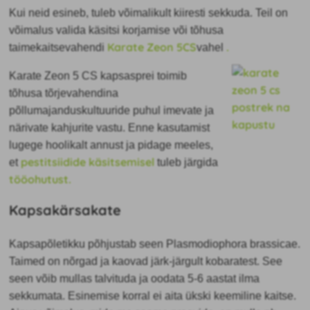
Kui neid esineb, tuleb võimalikult kiiresti sekkuda. Teil on
võimalus valida käsitsi korjamise või tõhusa
Karate Zeon 5CS
.
taimekaitsevahendi
vahel
Karate Zeon 5 CS kapsasprei toimib
tõhusa tõrjevahendina
põllumajanduskultuuride puhul imevate ja
närivate kahjurite vastu. Enne kasutamist
lugege hoolikalt annust ja pidage meeles,
pestitsiidide käsitsemisel
et
tuleb järgida
tööohutust.
Kapsakärsakate
Kapsapõletikku põhjustab seen Plasmodiophora brassicae.
Taimed on nõrgad ja kaovad järk-järgult kobaratest. See
seen võib mullas talvituda ja oodata 5-6 aastat ilma
sekkumata. Esinemise
korral ei aita ükski keemiline kaitse.