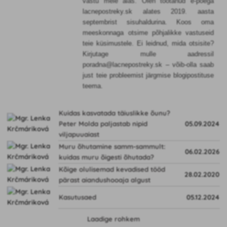
vastu meie aias. Olen töötanud e-poega
lacnepostreky.sk alates 2019. aasta
septembrist sisuhaldurina. Koos oma
meeskonnaga otsime põhjalikke vastuseid
teie küsimustele. Ei leidnud, mida otsisite?
Kirjutage mulle aadressil
poradna@lacnepostreky.sk – võib-olla saab
just teie probleemist järgmise blogipostituse
teema.
Kuidas kasvatada täiuslikke õunu?
Peter Molda paljastab nipid
05.09.2024
viljapuuaiast
Muru õhutamine samm-sammult:
06.02.2026
kuidas muru õigesti õhutada?
Kõige olulisemad kevadised tööd
28.02.2020
pärast aiandushooaja algust
Kasutusaed
05.12.2024
Laadige rohkem