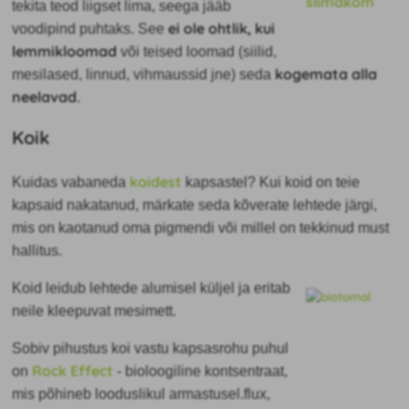
tekita teod liigset lima, seega jääb
ei ole ohtlik, kui
voodipind puhtaks. See
lemmikloomad
või teised loomad (siilid,
kogemata alla
mesilased, linnud, vihmaussid jne) seda
neelavad
.
Koik
koidest
Kuidas vabaneda
kapsastel? Kui koid on teie
kapsaid nakatanud, märkate seda kõverate lehtede järgi,
mis on kaotanud oma pigmendi või millel on tekkinud must
hallitus.
Koid leidub lehtede alumisel küljel ja eritab
neile kleepuvat mesimett.
Sobiv pihustus koi vastu kapsasrohu puhul
Rock Effect
on
- bioloogiline kontsentraat,
mis põhineb looduslikul armastusel.flux,