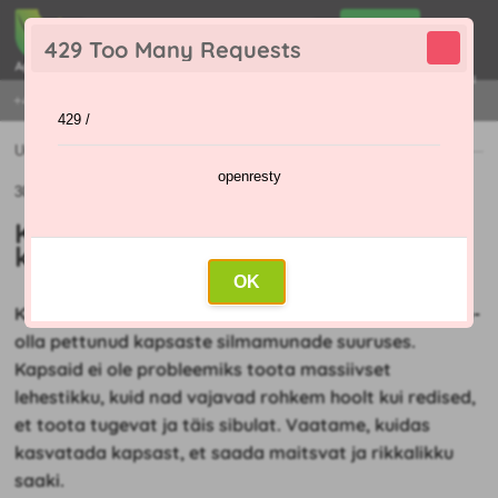
0
429 Too Many Requests
0
,00 €
Menu
+421 915 420 295 | E-R 9:00 - 16:00
429 /
Uudised
»
Kuidas kasvatada ja väetada kapsast A-st Z-ni
openresty
30.04.2022
Kuidas kasvatada ja väetada
kapsast A-st Z-ni
OK
Kui olete proovinud kapsaid kasvatada, siis olete võib-
olla pettunud kapsaste silmamunade suuruses.
Kapsaid ei ole probleemiks toota massiivset
lehestikku, kuid nad vajavad rohkem hoolt kui redised,
et toota tugevat ja täis sibulat. Vaatame, kuidas
kasvatada kapsast, et saada maitsvat ja rikkalikku
saaki.