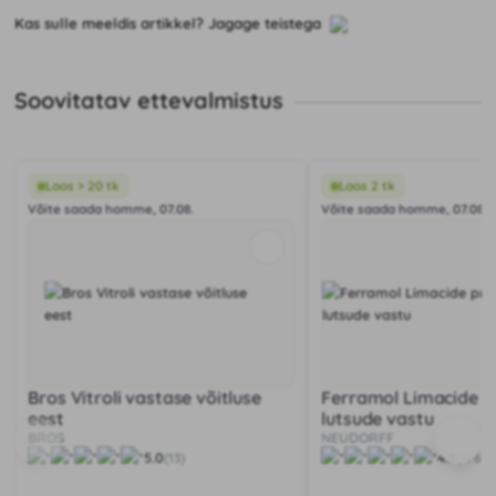
Kas sulle meeldis artikkel? Jagage teistega
Soovitatav ettevalmistus
Laos > 20 tk
Laos 2 tk
Võite saada homme, 07.08.
Võite saada homme, 07.08.
Bros Vitroli vastase võitluse
Ferramol Limacide p
eest
lutsude vastu
BROS
NEUDORFF
5.0
4.9
(13)
(176)