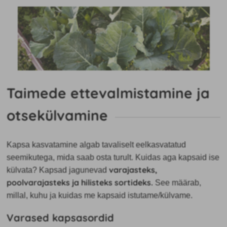
Taimede ettevalmistamine ja
otsekülvamine
Kapsa kasvatamine algab tavaliselt
eelkasvatatud
seemikutega, mida saab osta turult. Kuidas aga kapsaid ise
varajasteks,
külvata? Kapsad jagunevad
poolvarajasteks ja hilisteks sortideks.
See määrab,
millal, kuhu ja kuidas me kapsaid istutame/külvame.
Varased kapsasordid