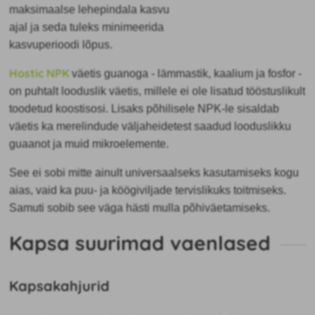
maksimaalse lehepindala kasvu
ajal ja seda tuleks minimeerida
kasvuperioodi lõpus.
Hostic NPK
väetis guanoga - lämmastik, kaalium ja fosfor -
on puhtalt looduslik väetis, millele ei ole lisatud tööstuslikult
toodetud koostisosi. Lisaks põhilisele NPK-le sisaldab
väetis ka merelindude väljaheidetest saadud looduslikku
guaanot ja muid mikroelemente.
See ei sobi mitte ainult universaalseks kasutamiseks kogu
aias, vaid ka
puu- ja köögiviljade tervislikuks toitmiseks.
Samuti sobib see väga hästi mulla põhiväetamiseks.
Kapsa suurimad vaenlased
Kapsakahjurid