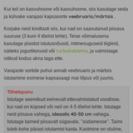
Kui teil on kasvuhoone või kasvuhoone, siis kasutage seda
veebruaris/märtsis
ja külvake varajasi kapsasorte
.
Korjake neid kindlasti siis, kui nad on saavutanud piisava
suuruse (3 kuni 4 tõelist lehte). Teise võimalusena
kasutage plastist istutusnõusid, mitmesuguseid tiigleid,
turbatablette
näiteks jogurtitorusid või
, ja valmistage
istikud kodus akna taga ette.
Varajaste sortide puhul annab veebruaris ja märtsis
istutamine esimese kapsasaagi mai lõpus või juunis.
Tähelepanu
Istutage seemikud eelnevalt ettevalmistatud voodisse,
kui nad on küpsed või neil on 4-5 tõelist lehte. Istutage
, ideaalis 40-50 cm
.
neid
piisava vahega
vahega
Istutage taimed piisavalt sügavale, "südamesse". Taimi
tuleb kohe pärast istutamist kasta. Kastmine on oluline,