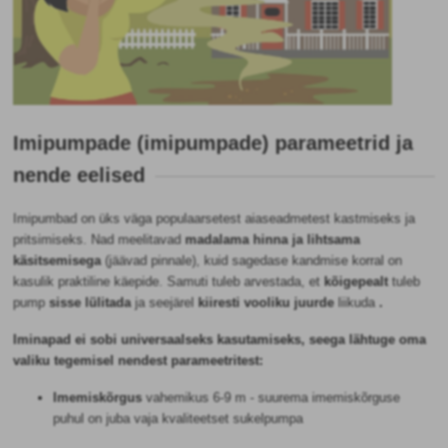
Imipumpade (imipumpade) parameetrid ja
nende eelised
Imipumbad on üks väga populaarsetest aiaseadmetest kastmiseks ja
pritsimiseks. Nad meelitavad
madalama hinna ja lihtsama
käsitsemisega
(jäävad pinnale), kuid sagedase kandmise korral on
kasulik praktiline käepide. Samuti tuleb arvestada, et
kõigepealt
tuleb
pump
sisse lülitada
ja seejärel
kiiresti vooliku juurde
liikuda
.
Iminapad ei sobi universaalseks kasutamiseks, seega lähtuge oma
valiku tegemisel nendest parameetritest:
Imemiskõrgus
vahemikus 6-9 m - suurema imemiskõrguse
puhul on juba vaja kvaliteetset sukelpumpa