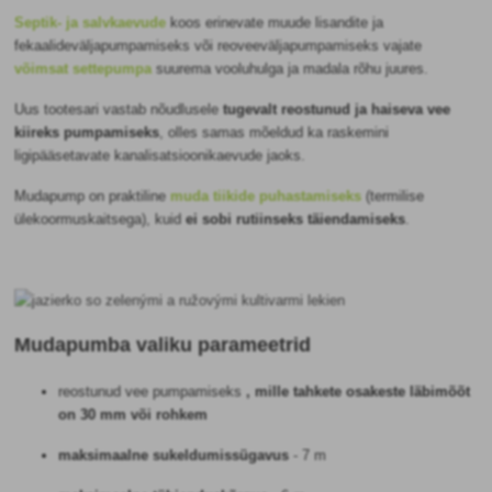
Septik- ja salvkaevude
koos erinevate muude lisandite ja
fekaalide
väljapumpamiseks
või reovee
väljapumpamiseks
vajate
võimsat settepumpa
suurema vooluhulga ja madala rõhu juures.
Uus tootesari vastab nõudlusele
tugevalt reostunud ja haiseva vee
kiireks pumpamiseks
, olles samas mõeldud ka raskemini
ligipääsetavate kanalisatsioonikaevude jaoks.
Mudapump on praktiline
muda tiikide puhastamiseks
(termilise
ülekoormuskaitsega), kuid
ei sobi rutiinseks täiendamiseks
.
Mudapumba valiku parameetrid
reostunud vee pumpamiseks
, mille
tahkete osakeste läbimõõt
on 30 mm või rohkem
maksimaalne sukeldumissügavus
- 7 m