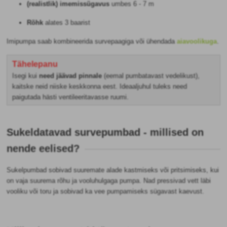
(realistlik) imemissügavus
umbes 6 - 7 m
Rõhk
alates 3 baarist
Imipumpa saab kombineerida survepaagiga või ühendada
aiavoolikuga
.
Tähelepanu
Isegi kui
need jäävad pinnale
(eemal pumbatavast vedelikust),
kaitske neid niiske keskkonna eest. Ideaaljuhul tuleks need
paigutada hästi ventileeritavasse ruumi.
Sukeldatavad survepumbad - millised on
nende eelised?
Sukelpumbad sobivad suuremate alade kastmiseks või pritsimiseks, kui
on vaja suurema rõhu ja vooluhulgaga pumpa. Nad pressivad vett läbi
vooliku või toru ja sobivad ka vee pumpamiseks sügavast kaevust.