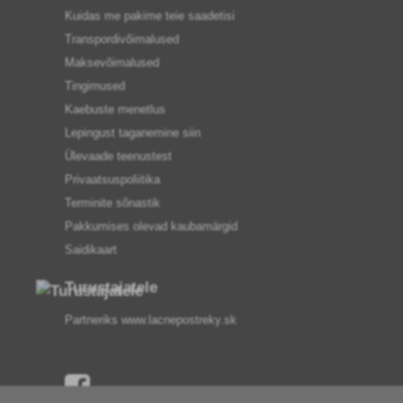
Kuidas me pakime teie saadetisi
Transpordivõimalused
Maksevõimalused
Tingimused
Kaebuste menetlus
Lepingust taganemine siin
Ülevaade teenustest
Privaatsuspoliitika
Terminite sõnastik
Pakkumises olevad kaubamärgid
Saidikaart
Turustajatele
Partneriks
www.lacnepostreky.sk