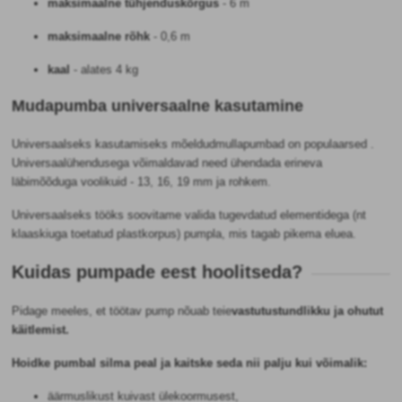
maksimaalne tühjenduskõrgus
-
6 m
maksimaalne rõhk
-
0,6 m
kaal
-
alates 4 kg
Mudapumba universaalne kasutamine
Universaalseks kasutamiseks mõeldud
mullapumbad on populaarsed
.
Universaalühendusega võimaldavad need ühendada erineva
läbimõõduga voolikuid - 13, 16, 19 mm ja rohkem.
Universaalseks tööks soovitame valida
tugevdatud elementidega (nt
klaaskiuga toetatud plastkorpus) pumpla, mis tagab pikema eluea.
Kuidas pumpade eest hoolitseda?
Pidage meeles, et töötav pump nõuab teie
vastutustundlikku ja ohutut
käitlemist.
Hoidke pumbal silma peal ja kaitske seda nii palju kui võimalik:
äärmuslikust kuivast ülekoormusest,