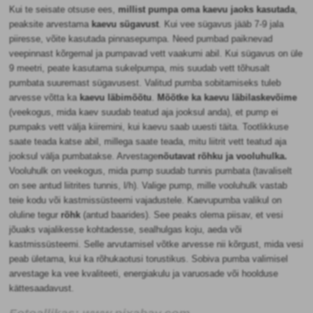
Kui te seisate otsuse ees,
millist pumpa oma kaevu jaoks kasutada
,
peaksite arvestama
kaevu sügavust
. Kui vee sügavus jääb 7-9 jala
piiresse, võite kasutada pinnasepumpa. Need pumbad paiknevad
veepinnast kõrgemal ja pumpavad vett vaakumi abil. Kui sügavus on üle
9 meetri, peate kasutama sukelpumpa, mis suudab vett tõhusalt
pumbata suuremast sügavusest. Valitud pumba sobitamiseks tuleb
arvesse võtta ka
kaevu läbimõõtu
.
Mõõtke ka kaevu läbilaskevõime
(veekogus, mida kaev suudab teatud aja jooksul anda), et pump ei
pumpaks vett välja kiiremini, kui kaevu saab uuesti täita. Tootlikkuse
saate teada katse abil, millega saate teada, mitu liitrit vett teatud aja
jooksul välja pumbatakse. Arvestage
nõutavat rõhku ja vooluhulka.
Vooluhulk on veekogus, mida pump suudab tunnis pumbata (tavaliselt
on see antud liitrites tunnis, l/h). Valige pump, mille vooluhulk vastab
teie kodu või kastmissüsteemi vajadustele. Kaevupumba valikul on
oluline tegur
rõhk
(antud baarides). See peaks olema piisav, et vesi
jõuaks vajalikesse kohtadesse, sealhulgas koju, aeda või
kastmissüsteemi. Selle arvutamisel võtke arvesse nii kõrgust, mida vesi
peab ületama, kui ka rõhukaotusi torustikus. Sobiva pumba valimisel
arvestage ka vee kvaliteeti, energiakulu ja varuosade või hoolduse
kättesaadavust.