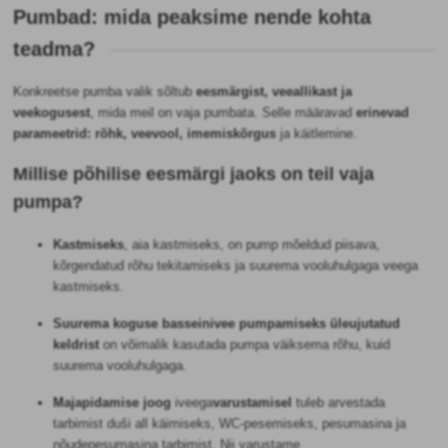
Pumbad: mida peaksime nende kohta
teadma?
Konkreetse pumba valik sõltub
eesmärgist, veeallikast ja
veekogusest
, mida meil on vaja pumbata. Selle määravad
erinevad
parameetrid: rõhk, veevool, imemiskõrgus
ja käitlemine.
Millise põhilise eesmärgi jaoks on teil vaja
pumpa?
Kastmiseks
, aia kastmiseks, on pump mõeldud piisava,
kõrgendatud rõhu tekitamiseks ja suurema vooluhulgaga veega
kastmiseks.
Suurema koguse basseinivee pumpamiseks
üleujutatud
keldrist
on võimalik kasutada pumpa väiksema rõhu, kuid
suurema vooluhulgaga.
Majapidamise joog
iveega
varustamisel
tuleb arvestada
tarbimist duši all käimiseks, WC-pesemiseks, pesumasina ja
nõudepesumasina tarbimist. Nii varustame