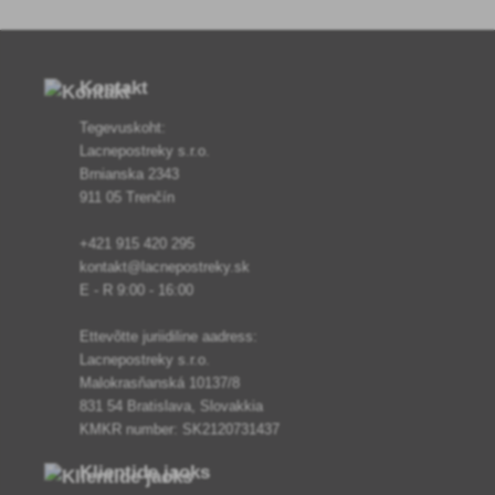
Kontakt
Tegevuskoht:
Lacnepostreky s.r.o.
Brnianska 2343
911 05 Trenčín
+421 915 420 295
kontakt@lacnepostreky.sk
E - R 9:00 - 16:00
Ettevõtte juriidiline aadress:
Lacnepostreky s.r.o.
Malokrasňanská 10137/8
831 54 Bratislava, Slovakkia
KMKR number: SK2120731437
Klientide jaoks