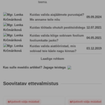
teema.
Kuidas valida aiajäätmete purustajat?
09.09.2024
Me anname teile nõu
Kuidas töötada ohutult pestitsiididega
12.07.2021
Kuidas valida kõige sobivam foolium
04.05.2021
fooliumkatte jaoks?
Kuidas valida aiatööriistad, mis
03.12.2019
sobivad teie käele nagu kinnas?
Laadige rohkem
Kas sulle meeldis artikkel? Jagage teistega
Soovitatav ettevalmistus
Ajutiselt välja müüdud
Ajutiselt välja müüdud