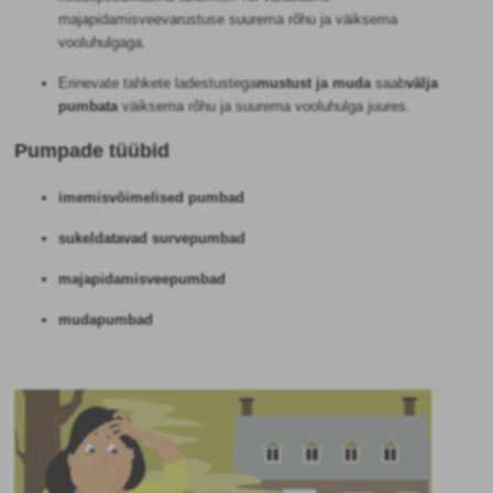
majapidamisveevarustuse suurema rõhu ja väiksema
vooluhulgaga.
Erinevate tahkete ladestustega
mustust ja muda
saab
välja
pumbata
väiksema rõhu ja suurema vooluhulga juures.
Pumpade tüübid
imemisvõimelised pumbad
sukeldatavad survepumbad
majapidamisveepumbad
mudapumbad