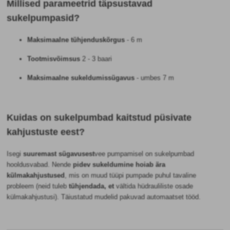
Millised parameetrid täpsustavad
sukelpumpasid?
Maksimaalne tühjenduskõrgus
- 6 m
Tootmisvõimsus
2 - 3 baari
Maksimaalne sukeldumissügavus
- umbes 7 m
Kuidas on sukelpumbad kaitstud püsivate
kahjustuste eest?
Isegi
suuremast sügavusest
vee pumpamisel
on sukelpumbad
hooldusvabad. Nende
pidev sukeldumine hoiab ära
külmakahjustused
, mis on muud tüüpi pumpade puhul tavaline
probleem (neid tuleb
tühjendada, et
vältida hüdrauliliste osade
külmakahjustusi). Täiustatud mudelid pakuvad automaatset tööd.