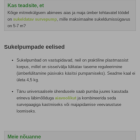
Kas teadsite, et
Kõige mitmekülgsem abimees aias ja maja ümber tehtavatel töödel
on
sukeldatav survepump
, mille maksimaalne sukeldumissügavus
on 5-7 m?
Sukelpumpade eelised
Sukelpumbad on vastupidavad, neil on praktiline plastmassist
korpus, millel on sisse/välja lülitatav taseme reguleerimine
(ümberlülitamine püsivaks käsitsi pumpamiseks). Seadme kaal ei
ületa 4,5 kg.
Tänu universaalsele ühendusele saab pumba juures kasutada
erineva läbimõõduga
aiavoolikut
ja kombineerida seda
survepaagiga kastmiseks või majapidamise veevarustuse
loomiseks.
Meie nõuanne