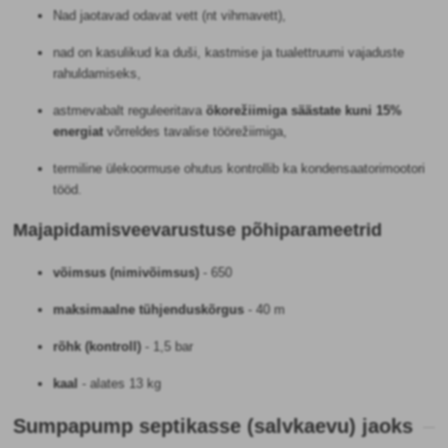
Nad jaotavad odavat vett (nt vihmavett),
nad on kasulikud ka duši, kastmise ja tualettruumi vajaduste
rahuldamiseks,
astmevabalt reguleeritava
ökorežiimiga säästate kuni 15%
energiat
võrreldes tavalise töörežiimiga,
termiline ülekoormuse ohutus kontrollib ka kondensaatorimootori
tööd.
Majapidamisveevarustuse põhiparameetrid
võimsus (nimivõimsus)
-
650
maksimaalne tühjenduskõrgus
-
40 m
rõhk (kontroll)
-
1,5 bar
kaal
-
alates 13 kg
Sumpapump septikasse (salvkaevu) jaoks