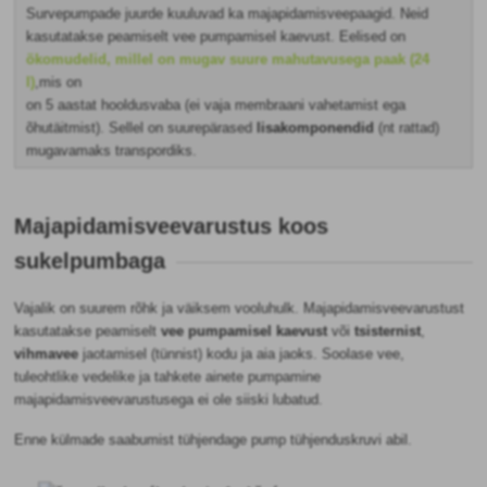
Survepumpade juurde kuuluvad ka majapidamisveepaagid. Neid
kasutatakse peamiselt vee pumpamisel kaevust. Eelised on
ökomudelid, millel on mugav suure mahutavusega paak (24
l)
,mis on
on 5 aastat hooldusvaba (ei vaja membraani vahetamist ega
õhutäitmist). Sellel on suurepärased
lisakomponendid
(nt rattad)
mugavamaks transpordiks.
Majapidamisveevarustus koos
sukelpumbaga
Vajalik on suurem rõhk ja väiksem vooluhulk. Majapidamisveevarustust
kasutatakse peamiselt
vee pumpamisel kaevust
või
tsisternist
,
vihmavee
jaotamisel (tünnist) kodu ja aia jaoks. Soolase vee,
tuleohtlike vedelike ja tahkete ainete pumpamine
majapidamisveevarustusega ei ole siiski lubatud.
Enne külmade saabumist
tühjendage pump tühjenduskruvi abil.