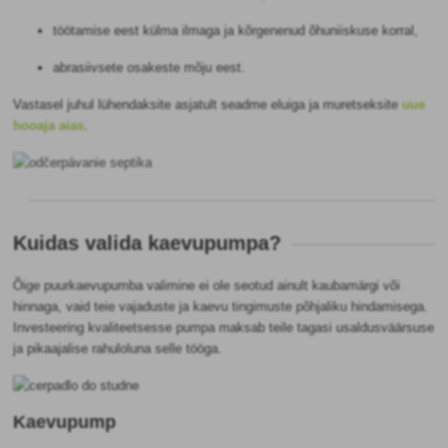
töötamise eest külma ilmaga ja kõrgenenud õhuniiskuse korral,
abrasiivsete osakeste mõju eest.
Vastasel juhul lühendaksite asjatult seadme eluiga ja muretseksite
uue
hooaja aias
.
Kuidas valida kaevupumpa?
Õige puurkaevupumba valimine ei ole seotud ainult kaubamärgi või
hinnaga, vaid teie vajaduste ja kaevu tingimuste põhjaliku hindamisega.
Investeering kvaliteetsesse pumpa maksab teile tagasi usaldusväärsuse
ja pikaajalise rahuloluna selle tööga.
Kaevupump