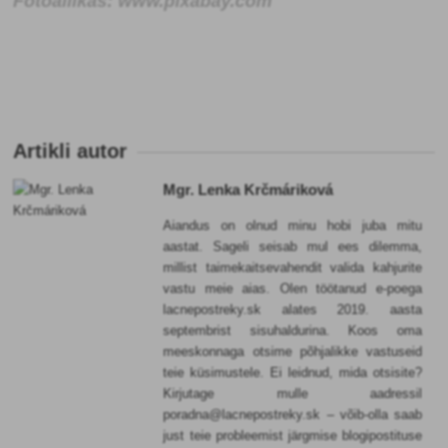
Fotoallikas: www.pixabay.com
Artikli autor
Mgr. Lenka Krčmáriková
Aiandus on olnud minu hobi juba mitu
aastat. Sageli seisab mul ees dilemma,
millist taimekaitsevahendit valida kahjurite
vastu meie aias. Olen töötanud e-poega
lacnepostreky.sk alates 2019. aasta
septembrist sisuhaldurina. Koos oma
meeskonnaga otsime põhjalikke vastuseid
teie küsimustele. Ei leidnud, mida otsisite?
Kirjutage mulle aadressil
poradna@lacnepostreky.sk – võib-olla saab
just teie probleemist järgmise blogipostituse