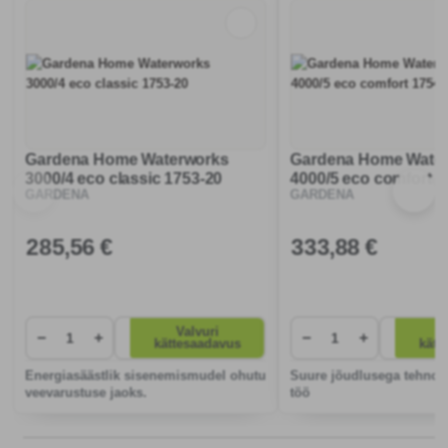
Gardena Home Waterworks
Gardena Home Wate
3000/4 eco classic 1753-20
4000/5 eco comfort 1
GARDENA
GARDENA
285
,56 €
333
,88 €
Valvuri
V
−
+
−
+
kättesaadavus
kätt
Energiasäästlik sisenemismudel ohutu
Suure jõudlusega tehnolo
veevarustuse jaoks.
töö