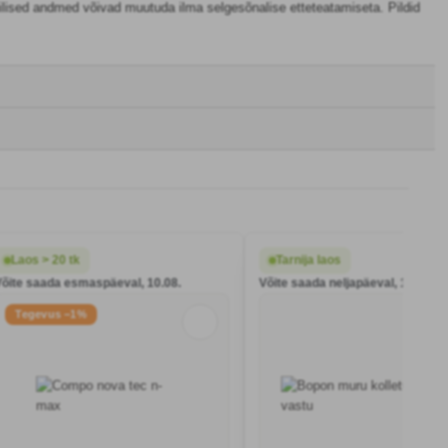
hnilised andmed võivad muutuda ilma selgesõnalise etteteatamiseta. Pildid
Laos > 20 tk
Tarnija laos
Võite saada esmaspäeval, 10.08.
Võite saada neljapäeval, 13.08.
Tegevus −1%