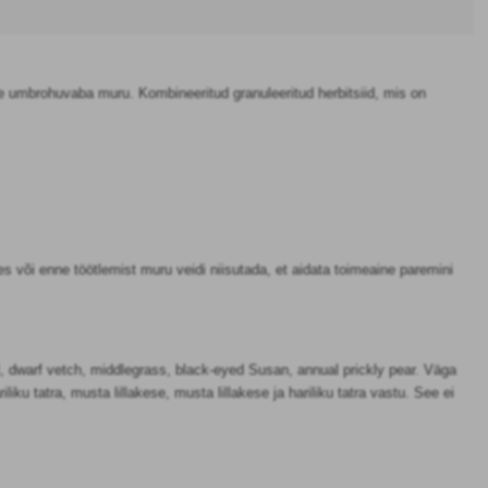
e umbrohuvaba muru. Kombineeritud granuleeritud herbitsiid, mis on
või enne töötlemist muru veidi niisutada, et aidata toimeaine paremini
l, dwarf vetch, middlegrass, black-eyed Susan, annual prickly pear. Väga
 hariliku tatra, musta lillakese, musta lillakese ja hariliku tatra vastu. See ei