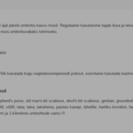
 ajal pärsib umbrohu kasvu murul. Regulaarne kasutamine tagab ilusa ja terv
e muru umbrohuvabaks toitmiseks.
liid.
ib kasutada kogu vegetatsiooniperioodi jooksul, soovitame kasutada kastmes 
hud
herd's purse, old man's-bit scabious, devil's-bit scabious, gentian, groundse
lill, võilill, tatar, tatra, tatraheina, paistes kanepi, tähelille, hariliku kivirähni,
umi ja 1-kõrreliste umbrohtude vastu !!!