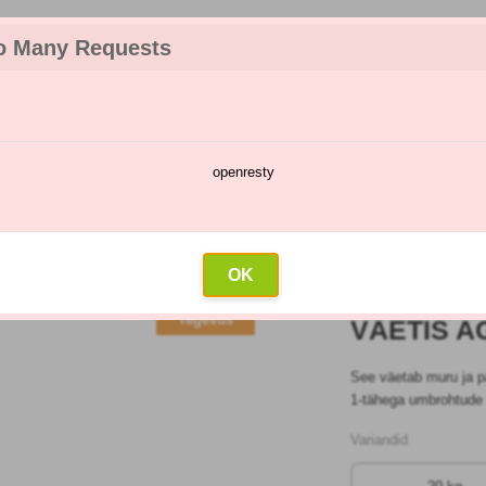
o Many Requests
openresty
te kataloog
Pihustamise kalender
Hulgimüük
Kontakt
sed
»
Väetis agro kt travin
OK
Tegevus
VÄETIS A
See väetab muru ja p
1-tähega umbrohtude 
Variandid