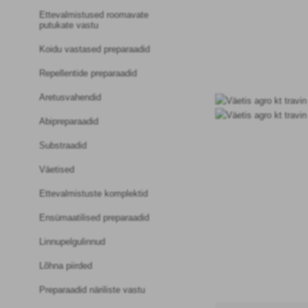
Ettevalmistused roomavate
putukate vastu
Koidu vastased preparaadid
Repellentide preparaadid
Aretusvahendid
Abipreparaadid
Substraadid
Väetised
Ettevalmistuste komplektid
Ensümaatilised preparaadid
Linnupelgulinnud
Lõhna piirded
Preparaadid näriliste vastu