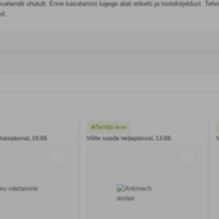
ahendit ohutult. Enne kasutamist lugege alati etiketti ja tootekirjeldust. Te
ed.
Tarnija laos
maspäeval, 10.08.
Võite saada neljapäeval, 13.08.