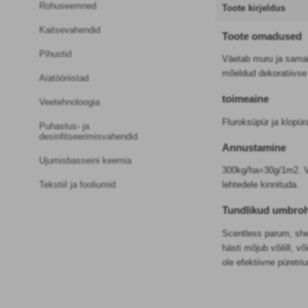
Rohuseemned
Toote kirjeldus
Kaitsevahendid
Toote omadused
Pihustid
Väetab muru ja samal
mõeldud dekoratiivs
Aiatööriistad
toimeaine
Veetehnoloogia
Fluroksüpür ja klopüra
Puhastus- ja
desinfitseerimisvahendid
Annustamine
Ujumisbasseini keemia
300kg/ha=30g/1m2. Võ
Tekstiil ja fooliumid
lehtedele kinnituda.
Tundlikud umbro
Scentless parum, shep
hästi mõjub võilill, või
ole efektiivne püretri