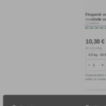
Eksperdi m
moolode v
Forestina
10
,38 €
JC
4
,15 €/kg
−
+
Graanulväetis i
millel on molek