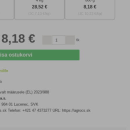
4 kg
800 g
28
,52 €
8
,18 €
)
(JC
7
,13 €/kg)
(JC
10
,23 €/kg)
s
8
,18 €
tk
isa ostukorvi
ndile
a
avalt määrusele (EL) 2023/988
a.s.
5, 984 01 Lucenec, SVK
.sk Telefon: +421 47 4373277 URL: https://agrocs.sk