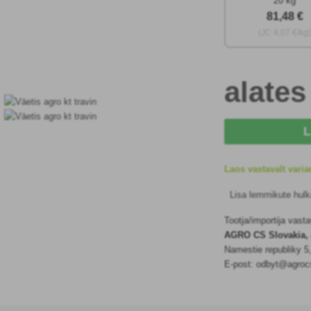
20 kg
81
,48 €
(JC
4
,07 €/kg
alate
L
Laos vastavalt varia
Lisa lemmikute hulk
Tootja/importija vast
AGRO CS Slovakia, 
Namestie republiky 
E-post: odbyt@agrocs