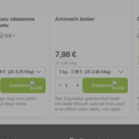
uru väetamine
Antimech ämber
astu
(9)
5.0
7
,98 €
JC
2
,66 €/kg
−
+
Ostukorvi
Ostukorvi
gat tüüpi muru jaoks,
See 3 kg kaaluv granuleeritud toode
uli tõrjuv toime.
kõrvaldab tõhusalt sammalt muru pealt
ja on ühtlasi toitev väetis, mis tagab
tervisliku ja tiheda taimestiku, millel on
pikaajaline mõju.