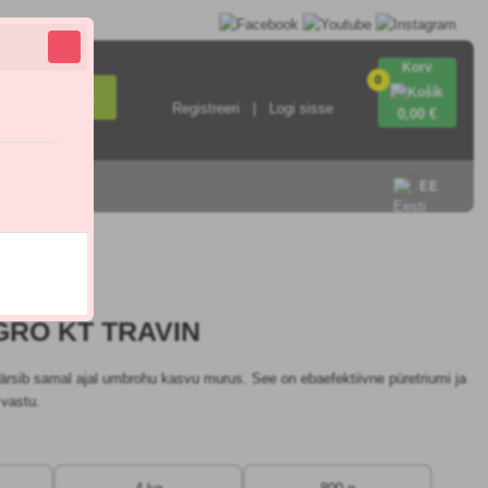
Korv
0
Otsi
Registreeri
Logi sisse
0
,00 €
EE
4.9
GRO KT TRAVIN
ärsib samal ajal umbrohu kasvu murus. See on ebaefektiivne püretriumi ja
vastu.