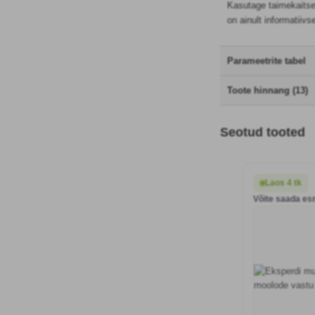
Kasutage taimekaitsev
on ainult informatiivs
Parameetrite tabel
Toote hinnang (13)
Seotud tooted
Laos 4 tk
Võite saada es