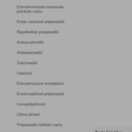
Ettevalmistused roomavate
putukate vastu
Koidu vastased preparaadid
Repellentide preparaadid
Aretusvahendid
Abipreparaadid
Substraadid
Väetised
Ettevalmistuste komplektid
Ensümaatilised preparaadid
Linnupelgulinnud
Lõhna piirded
Preparaadid näriliste vastu