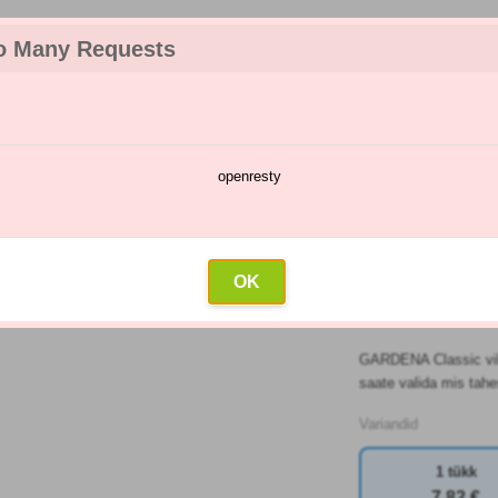
o Many Requests
openresty
te kataloog
Pihustamise kalender
Hulgimüük
Kontakt
hustid
»
Klassikaline pihusti 18300-20
OK
KLASSIKA
GARDENA Classic vihm
saate valida mis tahe
Variandid
1 tükk
7
,82 €