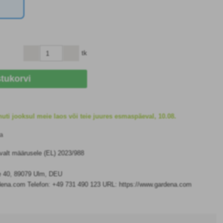
tk
stukorvi
uti jooksul meie laos või teie juures esmaspäeval, 10.08.
a
avalt määrusele (EL) 2023/988
e 40, 89079 Ulm, DEU
dena.com Telefon: +49 731 490 123 URL: https://www.gardena.com