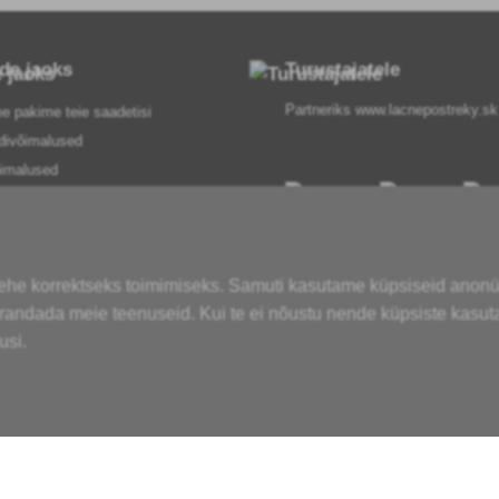
ide jaoks
Turustajatele
Partneriks
www.lacnepostreky.sk
e pakime teie saadetisi
divõimalused
imalused
sed
e menetlus
t taganemine siin
lehe korrektseks toimimiseks. Samuti kasutame küpsiseid anon
 teenustest
parandada meie teenuseid. Kui te ei nõustu nende küpsiste kasu
spoliitika
usi.
e sõnastik
ses olevad kaubamärgid
t