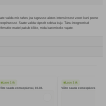
e valida mis tahes joa tugevuse alates intensiivsest voost kuni peene
eepihustust. Saate valida täpselt sobiva kuju. Tänu integreeritud
 vihmutite mudel pakub kõike, mida kastmiseks vajate.
Laos 1 tk
Laos 1 tk
Võite saada esmaspäeval, 10.08.
Võite saada esmaspäeval, 10.08.