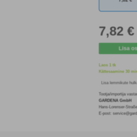
7
,82 €
Lisa o
Laos 1 tk
Kättesaamine 30 min
Lisa lemmikute hulk
Tootja/importija vast
GARDENA GmbH
Hans-Lorenser-Straß
E-post: service@gar