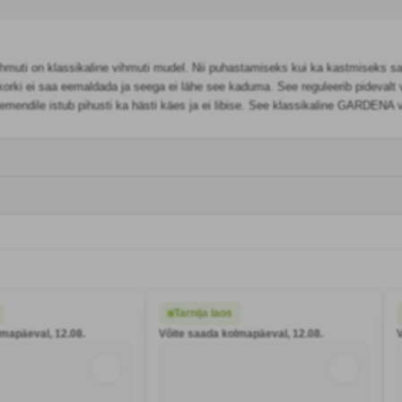
uti on klassikaline vihmuti mudel. Nii puhastamiseks kui ka kastmiseks saat
korki ei saa eemaldada ja seega ei lähe see kaduma. See reguleerib pidevalt v
lemendile istub pihusti ka hästi käes ja ei libise. See klassikaline GARDENA
Tarnija laos
lmapäeval, 12.08.
Võite saada kolmapäeval, 12.08.