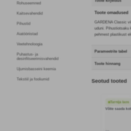
Toote kirjeldus
Rohuseemned
Toote omadused
Kaitsevahendid
GARDENA Classic vihm
Pihustid
uduni. Pihustiotsaku 
Aiatööriistad
pehmest plastikust e
Veetehnoloogia
Parameetrite tabel
Puhastus- ja
desinfitseerimisvahendid
Toote hinnang
Ujumisbasseini keemia
Tekstiil ja fooliumid
Seotud tooted
Tarnija laos
Võite saada ko