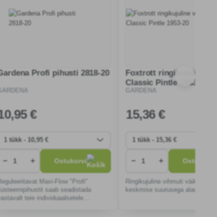
Gardena Profi pihusti 2818-20
Foxtrott ringikujuline v
Classic Pintle 1953-20
GARDENA
GARDENA
10
,95 €
15
,36 €
−
+
−
+
Ostukorvi
Ostukorvi
Reguleeritavat Maxi-Flow "Profi"
Ringikujuline vihmuti väikestele 
süsteemipihustit saab seadistada
keskmise suurusega aladele.
astavalt teie individuaalsetele
vajadustele, olgu see siis tugev,
intensiivne voog või peenike udu