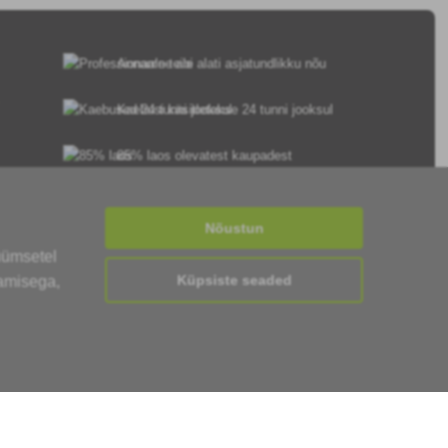
tundlikele taimedele.
Anname teile alati asjatundlikku nõu
Kaebusi käsitletakse 24 tunni jooksul
85% laos olevatest kaupadest
Kohaletoimetamine 24 tunni jooksul E-R
Nõustun
üümsetel
Küpsiste seaded
tamisega,