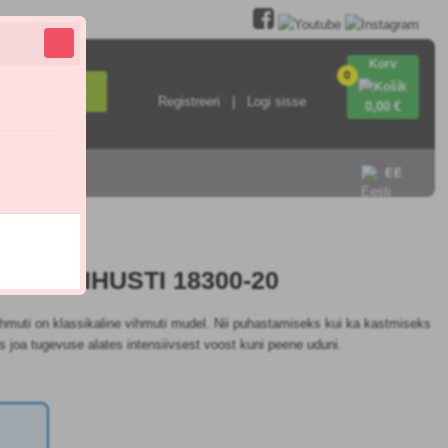
Korv
0
Otsi
Registreeri
Logi sisse
0
,00 €
EE
LINE PIHUSTI 18300-20
uti on klassikaline vihmuti mudel. Nii puhastamiseks kui ka kastmiseks
s joa tugevuse alates intensiivsest voost kuni peene uduni.