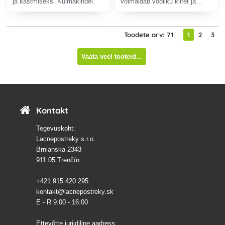
ja kastmiseks. Külmakindel.
võimaldab vooliku kiiret ja
usaldusväärset ühendamist
teie sisekraaniga.
Toodete arv: 71
1
2
3
Vaata veel tooteid...
Kontakt
Tegevuskoht:
Lacnepostreky s.r.o.
Brnianska 2343
911 05 Trenčín
+421 915 420 295
kontakt@lacnepostreky.sk
E - R 9:00 - 16:00
Ettevõtte juriidiline aadress: