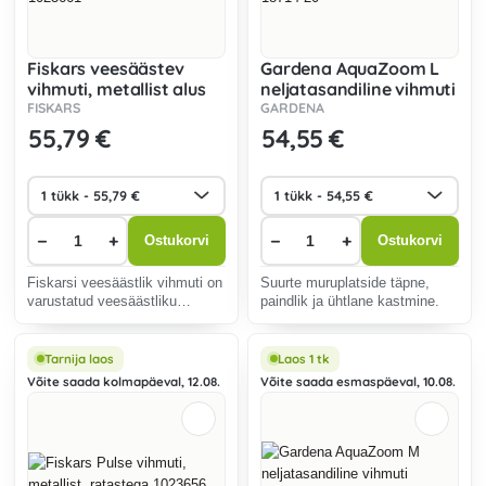
Fiskars veesäästev
Gardena AquaZoom L
vihmuti, metallist alus
neljatasandiline vihmuti
1023661
18714-20
FISKARS
GARDENA
55
,79 €
54
,55 €
−
+
−
+
Ostukorvi
Ostukorvi
Fiskarsi veesäästlik vihmuti on
Suurte muruplatside täpne,
varustatud veesäästliku
paindlik ja ühtlane kastmine.
tehnoloogiaga, mis vähendab
veekulu kuni 20%.
Tarnija laos
Laos 1 tk
Võite saada kolmapäeval, 12.08.
Võite saada esmaspäeval, 10.08.