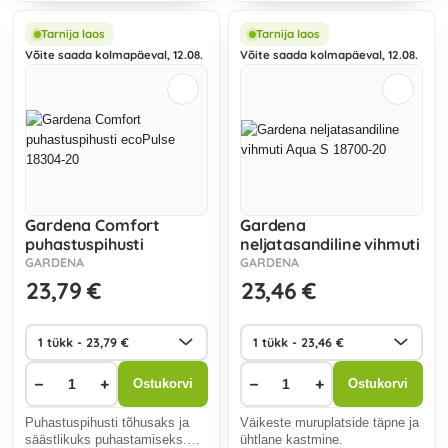
Tarnija laos
Tarnija laos
Võite saada kolmapäeval, 12.08.
Võite saada kolmapäeval, 12.08.
Gardena Comfort
Gardena
puhastuspihusti
neljatasandiline vihmuti
ecoPulse 18304-20
Aqua S 18700-20
GARDENA
GARDENA
23
,79 €
23
,46 €
−
+
−
+
Ostukorvi
Ostukorvi
Puhastuspihusti tõhusaks ja
Väikeste muruplatside täpne ja
säästlikuks puhastamiseks.
ühtlane kastmine.