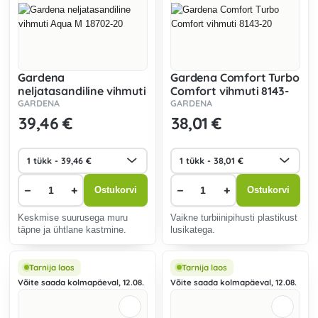
Gardena
Gardena Comfort Turbo
neljatasandiline vihmuti
Comfort vihmuti 8143-
Aqua M 18702-20
20
GARDENA
GARDENA
39
,46 €
38
,01 €
−
+
−
+
Ostukorvi
Ostukorvi
Keskmise suurusega muru
Vaikne turbiinipihusti plastikust
täpne ja ühtlane kastmine.
lusikatega.
Tarnija laos
Tarnija laos
Võite saada kolmapäeval, 12.08.
Võite saada kolmapäeval, 12.08.