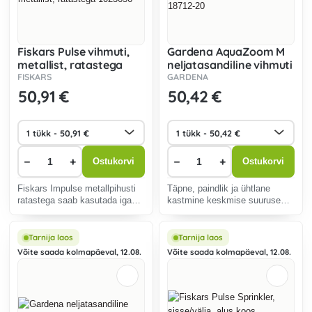
Fiskars Pulse vihmuti,
Gardena AquaZoom M
metallist, ratastega
neljatasandiline vihmuti
1023656
18712-20
FISKARS
GARDENA
50
,91 €
50
,42 €
−
+
−
+
Ostukorvi
Ostukorvi
Fiskars Impulse metallpihusti
Täpne, paindlik ja ühtlane
ratastega saab kasutada igas
kastmine keskmise suurusega
aias.
muruplatsidel.
Tarnija laos
Tarnija laos
Võite saada kolmapäeval, 12.08.
Võite saada kolmapäeval, 12.08.