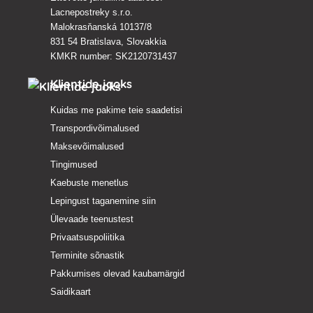
Lacnepostreky s.r.o.
Malokrasňanská 10137/8
831 54 Bratislava, Slovakkia
KMKR number: SK2120731437
Klientide jaoks
Kuidas me pakime teie saadetisi
Transpordivõimalused
Maksevõimalused
Tingimused
Kaebuste menetlus
Lepingust taganemine siin
Ülevaade teenustest
Privaatsuspoliitika
Terminite sõnastik
Pakkumises olevad kaubamärgid
Saidikaart