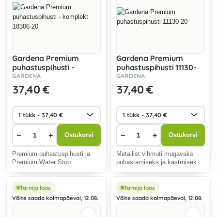
Gardena Premium
Gardena Premium
puhastuspihusti -
puhastuspihusti 11130-
komplekt 18306-20
20
GARDENA
GARDENA
37
,40 €
37
,40 €
−
+
−
+
Ostukorvi
Ostukorvi
Premium puhastuspihusti ja
Metallist vihmuti mugavaks
Premium Water Stop
puhastamiseks ja kastmiseks.
mugavaks puhastamiseks ja
Külmakindel.
kastmiseks.
Tarnija laos
Tarnija laos
Võite saada kolmapäeval, 12.08.
Võite saada kolmapäeval, 12.08.