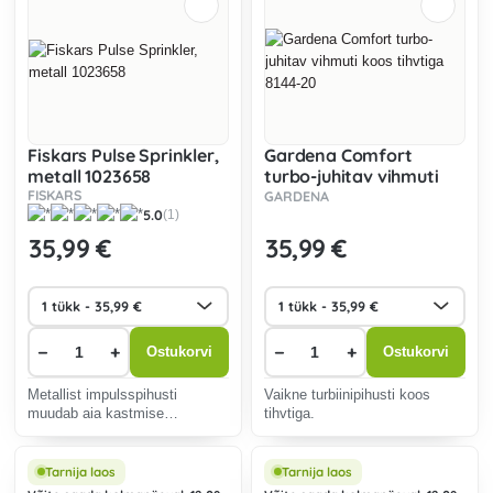
Fiskars Pulse Sprinkler,
Gardena Comfort
metall 1023658
turbo-juhitav vihmuti
FISKARS
koos tihvtiga 8144-20
GARDENA
5.0
(1)
35
,99 €
35
,99 €
−
+
−
+
Ostukorvi
Ostukorvi
Metallist impulsspihusti
Vaikne turbiinipihusti koos
muudab aia kastmise
tihvtiga.
lihtsamaks.
Tarnija laos
Tarnija laos