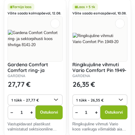
veepõhiste vedelike
erakordset mugavust mis
pihustamiseks.
tahes kastmisülesannete
Tarnija laos
Laos > 5 tk
täitmisel.
Võite saada kolmapäeval, 12.08.
Võite saada esmaspäeval, 10.08.
Gardena Comfort
Ringikujuline vihmuti
Comfort ring- ja
Vario Comfort Pin 1949-
sektorpihusti koos
20
GARDENA
GARDENA
tihvtiga 8141-20
27
,77 €
26
,35 €
−
+
−
+
Ostukorvi
Ostukorvi
Vastupidavast plastikust
Ringikujuline vihmuti Vario
valmistatud sektsiooniline
koos varikuga võimaldab aia
vihmuti.
ühtlast kastmist.