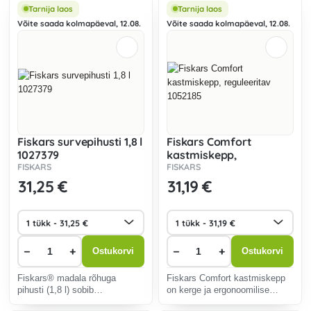
Tarnija laos
Tarnija laos
Võite saada kolmapäeval, 12.08.
Võite saada kolmapäeval, 12.08.
Fiskars survepihusti 1,8 l
Fiskars Comfort
1027379
kastmiskepp,
FISKARS
reguleeritav 1052185
FISKARS
31
,25 €
31
,19 €
−
+
−
+
Ostukorvi
Ostukorvi
Fiskars® madala rõhuga
Fiskars Comfort kastmiskepp
pihusti (1,8 l) sobib
on kerge ja ergonoomilise
taimehoolduses kasutatavate
disainiga, mis pakub