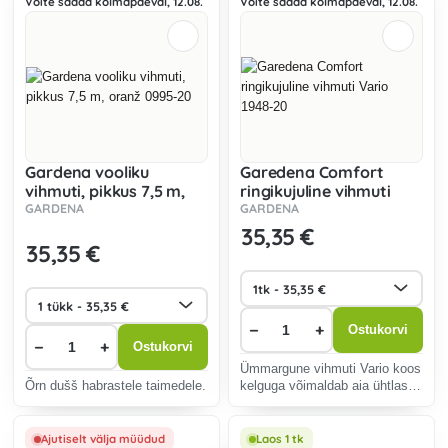
Võite saada kolmapäeval, 12.08.
Võite saada kolmapäeval, 12.08.
Gardena vooliku
Garedena Comfort
vihmuti, pikkus 7,5 m,
ringikujuline vihmuti
oranž 0995-20
Vario 1948-20
GARDENA
GARDENA
35
,35 €
35
,35 €
−
+
Ostukorvi
−
+
Ostukorvi
Ümmargune vihmuti Vario koos
Õrn dušš habrastele taimedele.
kelguga võimaldab aia ühtlast
kastmist.
Ajutiselt välja müüdud
Laos 1 tk