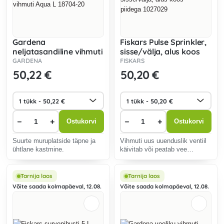
Gardena
Fiskars Pulse Sprinkler,
neljatasandiline vihmuti
sisse/välja, alus koos
Aqua L 18704-20
piidega 1027029
GARDENA
FISKARS
50
,22 €
50
,20 €
−
+
−
+
Ostukorvi
Ostukorvi
Suurte muruplatside täpne ja
Vihmuti uus uuenduslik ventiil
ühtlane kastmine.
käivitab või peatab vee
vastavalt vajadusele.
Tarnija laos
Tarnija laos
Võite saada kolmapäeval, 12.08.
Võite saada kolmapäeval, 12.08.