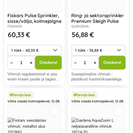
Fiskars Pulse Sprinkler,
Ring- ja sektorsprinkler
sisse/välja, kolmejalgne
Premium Sleigh Pulse
alus 1027050
8135-20
FISKARS
GARDENA
60
,33 €
56
,88 €
−
+
−
+
Ostukorvi
Ostukorvi
Vihmuti reguleerimisel ei pea
Suurepinnaline vihmuti -
enam kraani juurde ja tagasi
plastikust kastmiskraanidega.
jooksma.
Tarnija laos
Tarnija laos
Võite saada kolmapäeval, 12.08.
Võite saada kolmapäeval, 12.08.