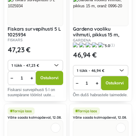
Fiskars survepihusti 5 L
Gardena vooliku
1025934
vihmuti, pikkus 15 m,
FISKARS
oranž 0996-20
GARDENA
5.0
(1)
47
,23 €
46
,94 €
−
+
Ostukorvi
−
+
Ostukorvi
Fiskarsi survepihusti 5 l on
suurepärane tööriist uute
Õrn dušš habrastele taimedele.
istikute kastmiseks ja väetiste
kandmiseks täpselt sinna, kus
neid kõige rohkem vaja on.
Tarnija laos
Tarnija laos
Võite saada kolmapäeval, 12.08.
Võite saada kolmapäeval, 12.08.