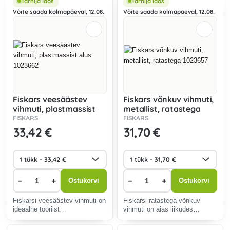
Tarnija laos
Tarnija laos
Võite saada kolmapäeval, 12.08.
Võite saada kolmapäeval, 12.08.
Fiskars veesäästev
Fiskars võnkuv vihmuti,
vihmuti, plastmassist
metallist, ratastega
alus 1023662
1023657
FISKARS
FISKARS
33
,42 €
31
,70 €
−
+
−
+
Ostukorvi
Ostukorvi
Fiskarsi veesäästev vihmuti on
Fiskarsi ratastega võnkuv
ideaalne tööriist
vihmuti on aias liikudes
ristkülikukujulise aia ja muru
vastupidav ja stabiilne.
jaoks.