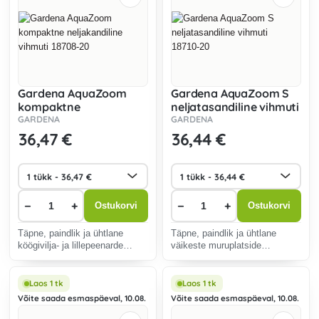
Gardena AquaZoom
Gardena AquaZoom S
kompaktne
neljatasandiline vihmuti
neljakandiline vihmuti
18710-20
GARDENA
GARDENA
18708-20
36
,47 €
36
,44 €
−
+
−
+
Ostukorvi
Ostukorvi
Täpne, paindlik ja ühtlane
Täpne, paindlik ja ühtlane
köögivilja- ja lillepeenarde
väikeste muruplatside
kastmine.
kastmine.
Laos 1 tk
Laos 1 tk
Võite saada esmaspäeval, 10.08.
Võite saada esmaspäeval, 10.08.