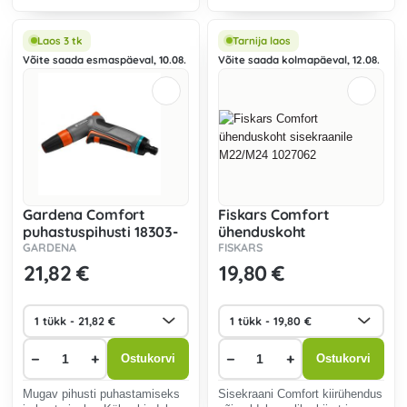
Sobib ka niisutamiseks.
Külmakindel.
Laos 3 tk
Tarnija laos
Võite saada esmaspäeval, 10.08.
Võite saada kolmapäeval, 12.08.
Gardena Comfort
Fiskars Comfort
puhastuspihusti 18303-
ühenduskoht
20
sisekraanile M22/M24
GARDENA
FISKARS
1027062
21
,82 €
19
,80 €
−
+
−
+
Ostukorvi
Ostukorvi
Mugav pihusti puhastamiseks
Sisekraani Comfort kiirühendus