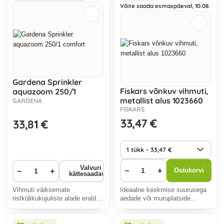
Võite saada esmaspäeval, 10.08.
Gardena Sprinkler
Fiskars võnkuv vihmuti,
aquazoom 250/1
metallist alus 1023660
comfort
GARDENA
FISKARS
33
,47 €
33
,81 €
Valvuri
−
+
−
+
Ostukorvi
kättesaadavus
Vihmuti väiksemate
Ideaalne keskmise suurusega
ristkülikukujuliste alade eraldi
aedade või muruplatside
kastmiseks.
ühtlaseks kastmiseks.