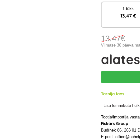
1 tükk
13
,47 €
13
,47€
Viimase 30 päeva ma
alate
Tarnija laos
Lisa lemmikute hulk
Tootja/importija vast
Fiskars Group
Budínek 86, 263 01 D
E-post: office@nohel