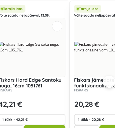
Tarnija laos
Tarnija laos
Võite saada neljapäeval, 13.08.
Võite saada neljapäeval, 13.08.
Fiskars Hard Edge Santoku
Fiskars jämedate riivid
nuga, 16cm 1051761
funktsionaalne vorm 1
FISKARS
FISKARS
42
,21 €
20
,28 €