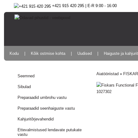
+421 915 420 295 | E-R 9:00 - 16:00
Kodu
Kõik ostmise kohta
Uudised
Haiguste ja kahjuri
Aiatööriistad
»
FISKARS
Seemned
Sibulad
Preparaadid umbrohu vastu
Preparaadid seenhaiguste vastu
Kahjuritõrjevahendid
Ettevalmistused lendavate putukate
vastu