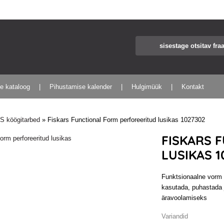
te kataloog
Pihustamise kalender
Hulgimüük
Kontakt
 köögitarbed
»
Fiskars Functional Form perforeeritud lusikas 1027302
FISKARS 
LUSIKAS 1
Funktsionaalne vorm
kasutada, puhastada 
äravoolamiseks
Variandid