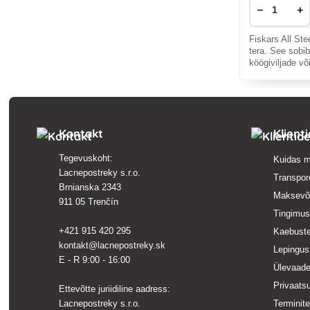
−
+
Fiskars All Stee
tera. See sobib 
köögiviljade võ
viilutamiseks. 
õmblusteta roo
Kontakt
Klient
Tegevuskoht:
Kuidas m
Lacnepostreky s.r.o.
Transpor
Brnianska 2343
Maksevõ
911 05 Trenčín
Tingimu
+421 915 420 295
Kaebust
kontakt@lacnepostreky.sk
Lepingus
E - R 9:00 - 16:00
Ülevaade
Privaatsu
Ettevõtte juriidiline aadress:
Lacnepostreky s.r.o.
Terminit