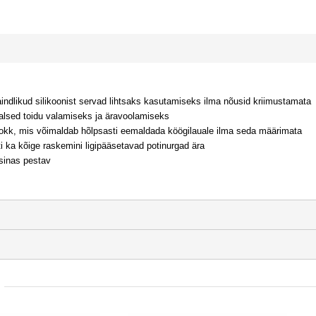
ndlikud silikoonist servad lihtsaks kasutamiseks ilma nõusid kriimustamata
alsed toidu valamiseks ja äravoolamiseks
nokk, mis võimaldab hõlpsasti eemaldada köögilauale ilma seda määrimata
i ka kõige raskemini ligipääsetavad potinurgad ära
inas pestav