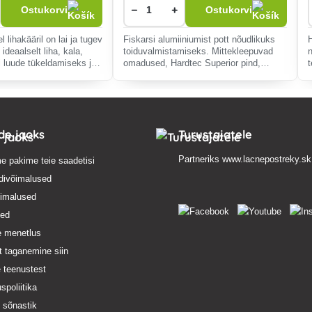
−
+
Ostukorvi
Ostukorvi
l lihakääril on lai ja tugev
Fiskarsi alumiiniumist pott nõudlikuks
ideaalselt liha, kala,
toiduvalmistamiseks. Mittekleepuvad
i luude tükeldamiseks ja
omadused, Hardtec Superior pind,
t
Valatud tera on
bakeliidist turvakäepide, paksem
stevabast terasest konst
energiasäästlikum põhi.
ide jaoks
Turustajatele
Partneriks
www.lacnepostreky.sk
e pakime teie saadetisi
divõimalused
imalused
sed
e menetlus
t taganemine siin
 teenustest
spoliitika
e sõnastik