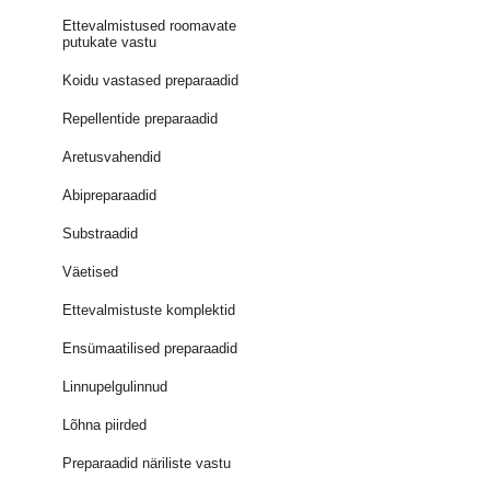
Ettevalmistused roomavate
putukate vastu
Koidu vastased preparaadid
Repellentide preparaadid
Aretusvahendid
Abipreparaadid
Substraadid
Väetised
Ettevalmistuste komplektid
Ensümaatilised preparaadid
Linnupelgulinnud
Lõhna piirded
Preparaadid näriliste vastu