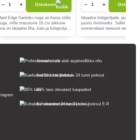
−
+
−
+
Ostukorvi
Ostukorvi
Hard Edge Santoku nuga on Aasia stiilis
Ideaalne köögiviljade, puuviljade
nuga, mille massiivne 16 cm pikkune
juustu riivimiseks. Sellel on kval
era on ideaalne liha, kala ja köögiviljade
roostevabast terasest tera ja riiv
lihtsaks lõikamiseks
ideaalne lihtsaks viilutamiseks
Anname teile alati asjatundlikku nõu
Kaebusi käsitletakse 24 tunni jooksul
85% laos olevatest kaupadest
Kohaletoimetamine 24 tunni jooksul E-R