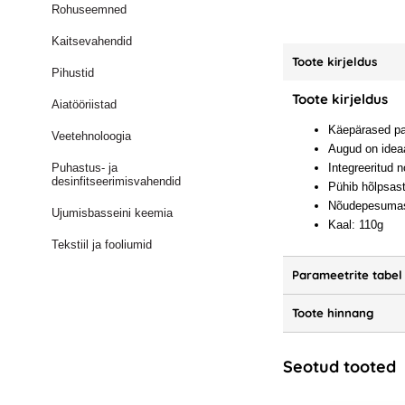
Rohuseemned
Kaitsevahendid
Toote kirjeldus
Pihustid
Toote kirjeldus
Aiatööriistad
Käepärased pai
Veetehnoloogia
Augud on idea
Puhastus- ja
Integreeritud 
desinfitseerimisvahendid
Pühib hõlpsast
Nõudepesumas
Ujumisbasseini keemia
Kaal: 110g
Tekstiil ja fooliumid
Parameetrite tabel
Toote hinnang
Seotud tooted