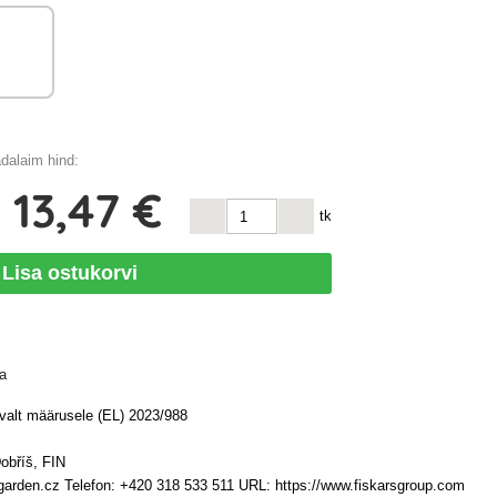
dalaim hind:
s
13
,47 €
tk
Lisa ostukorvi
a
avalt määrusele (EL) 2023/988
obříš, FIN
garden.cz Telefon: +420 318 533 511 URL: https://www.fiskarsgroup.com