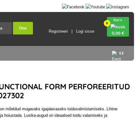
Korv
0
Otsi
Registreeri
Logi sisse
0
,00 €
EE
FUNCTIONAL FORM PERFOREERITUD
027302
 on mõeldud mugavaks igapäevaseks toiduvalmistamiseks. Lihtne
ja hoiustada. Lusika-augud on ideaalsed toidu valamiseks ja