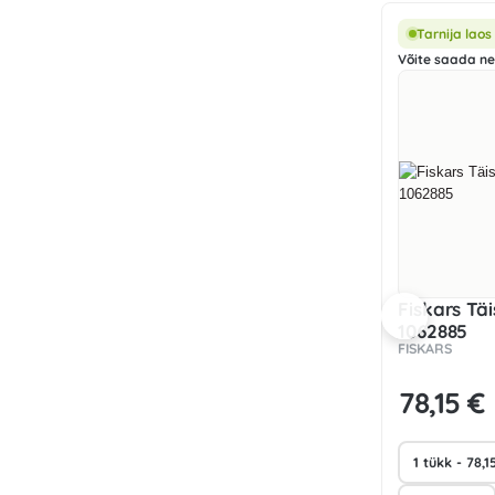
Tarnija laos
Võite saada nel
Fiskars Tä
1062885
FISKARS
78
,15 €