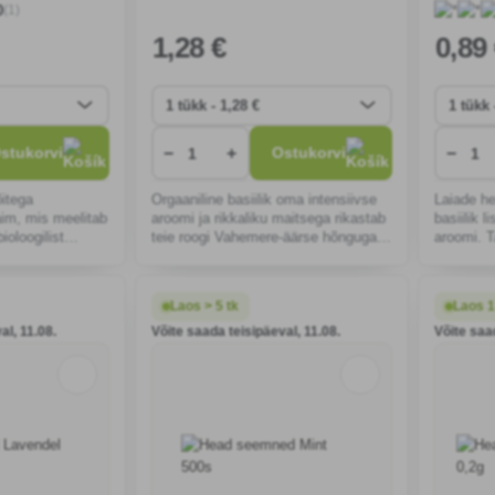
(1)
0
1
,28 €
0
,89
−
+
−
stukorvi
Ostukorvi
õitega
Orgaaniline basiilik oma intensiivse
Laiade he
im, mis meelitab
aroomi ja rikkaliku maitsega rikastab
basiilik 
ioloogilist
teie roogi Vahemere-äärse hõnguga.
aroomi. T
ub meditsiinilist
Ideaalne aias või potis
aknalaud
misel. Kuivust
kasvatamiseks, lihtne kasvatada.
kasvab kii
kasvatad
Laos > 5 tk
Laos 1
al, 11.08.
Võite saada teisipäeval, 11.08.
Võite saa