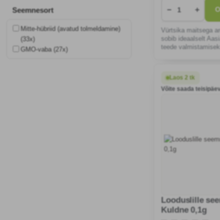
−
+
Seemnesort
O
Mitte-hübriid (avatud tolmeldamine)
Vürtsika maitsega a
(33x)
sobib ideaalselt Aas
teede valmistamisek
GMO-vaba (27x)
immuunsust, seedimi
stressi. Lihtne kasva
siseruumides kui ka
Laos 2 tk
Võite saada teisipäev
Looduslille se
Kuldne 0,1g