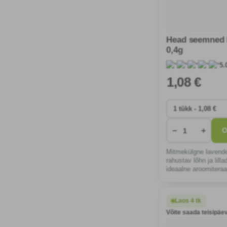
Head seemned 
0,4g
5.
1
,08 €
−
+
O
Mitmekülgne lavendel
rahustav lõhn ja lill
ideaalne aroomiteraa
tolmeldajate ligimee
kasvatada päikesepai
kuivendatud mullas.
Laos 4 tk
Võite saada teisipäev