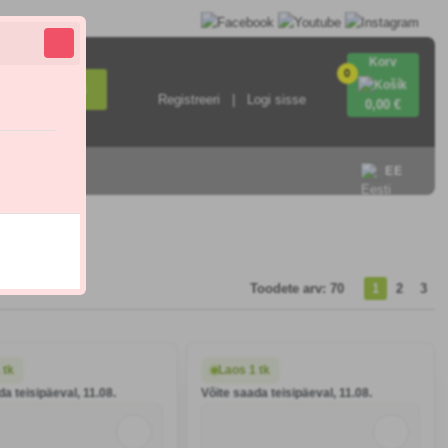
Korv
0
Otsi
Registreeri
Logi sisse
0
,00 €
EE
Toodete arv: 70
1
2
3
 tk
Laos 1 tk
da teisipäeval, 11.08.
Võite saada teisipäeval, 11.08.