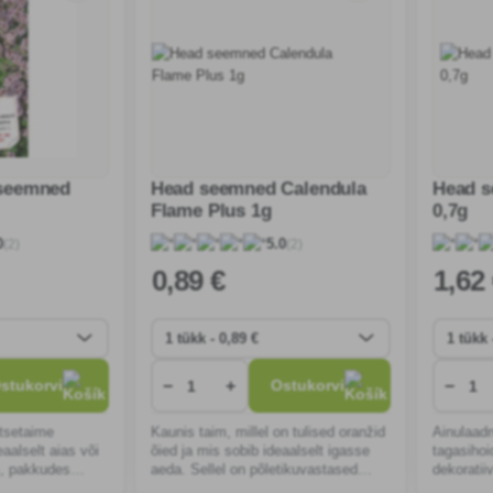
seemned
Head seemned Calendula
Head s
Flame Plus 1g
0,7g
(2)
(2)
0
5.0
0
,89 €
1
,62
−
+
−
stukorvi
Ostukorvi
tsetaime
Kaunis taim, millel on tulised oranžid
Ainulaad
aalselt aias või
õied ja mis sobib ideaalselt igasse
tagasihoi
s, pakkudes
aeda. Sellel on põletikuvastased
dekoratii
 esteetilist ilu
omadused, see meelitab ligi
ideaalselt