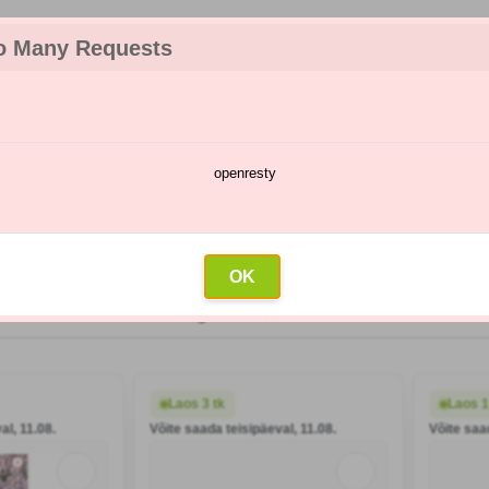
o Many Requests
openresty
te kataloog
Pihustamise kalender
Hulgimüük
Kontakt
OK
Madalaimad hinnad
Kõrgeimad hinnad
Pealkiri
Viimane
Laos 3 tk
Laos 1
al, 11.08.
Võite saada teisipäeval, 11.08.
Võite saa