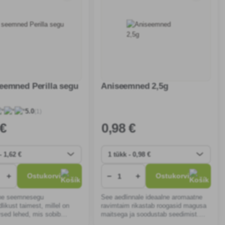
eemned Perilla segu
Aniseemned 2,5g
(1)
5.0
 €
0
,98 €
+
−
+
Ostukorvi
Ostukorvi
ne seemnesegu
See aedlinnale ideaalne aromaatne
dlikust taimest, millel on
ravimtaim rikastab roogasid magusa
vsed lehed, mis sobib
maitsega ja soodustab seedimist.
 teede ja salatite
Kasvatage teda päikesepaistelises