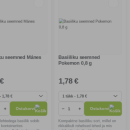
iku seemned Mánes
Basiiliku seemned
Pokemon 0,8 g
 €
1
,78 €
+
−
+
Ostukorvi
Ostukorvi
lehtedega basiilik sobib
Kompaktne basiiliku sort, millel on
t konteinerites
rikkalikult rohelised lehed ja mis