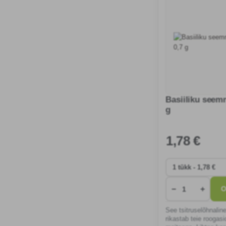
Basiiliku seem
g
1
,78 €
−
+
O
See tsitruselõhnalin
rikastab teie roogasi