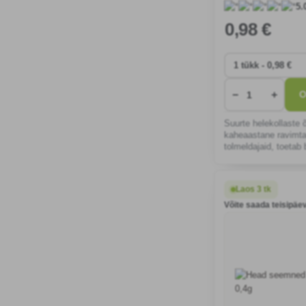
5.
0
,98 €
−
+
O
Suurte helekollaste 
kaheaastane ravimta
tolmeldajaid, toetab b
mitmekesisust ja pak
kasu teede valmista
taluv.
Laos 3 tk
Võite saada teisipäev