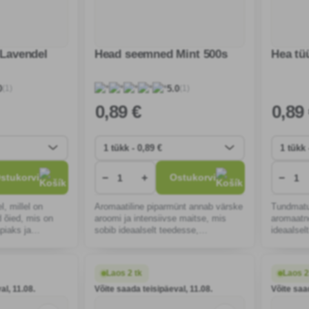
Lavendel
Head seemned Mint 500s
Hea tü
(1)
(1)
0
5.0
0
,89 €
0
,89
−
+
−
stukorvi
Ostukorvi
, millel on
Aromaatiline piparmünt annab värske
Tundmatu
ad õied, mis on
aroomi ja intensiivse maitse, mis
aromaatn
piaks ja
sobib ideaalselt teedesse,
ideaalsel
litamiseks. Lihtne
roogadesse ja putukatõrjeks. Lihtne
Lihtne k
stelises, hästi
kasvatada ja sobib aeda või rõdule.
põua- ja 
lillepeenr
Laos 2 tk
Laos 2
al, 11.08.
Võite saada teisipäeval, 11.08.
Võite saa