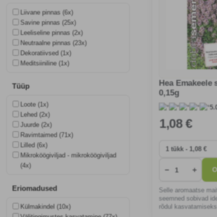
Liivane pinnas (6x)
Savine pinnas (25x)
Leeliseline pinnas (2x)
Neutraalne pinnas (23x)
Dekoratiivsed (1x)
Meditsiiniline (1x)
Hea Emakeele 
Tüüp
0,15g
Loote (1x)
5.
Lehed (2x)
1
,08 €
Juurde (2x)
Ravimtaimed (71x)
Lilled (6x)
Mikroköögiviljad - mikroköögiviljad
(4x)
−
+
O
Eriomadused
Selle aromaatse mai
seemned sobivad ide
Külmakindel (10x)
rõdul kasvatamisek
tervisele kasulikku ja
Välitingimustes kasvatamine (77x)