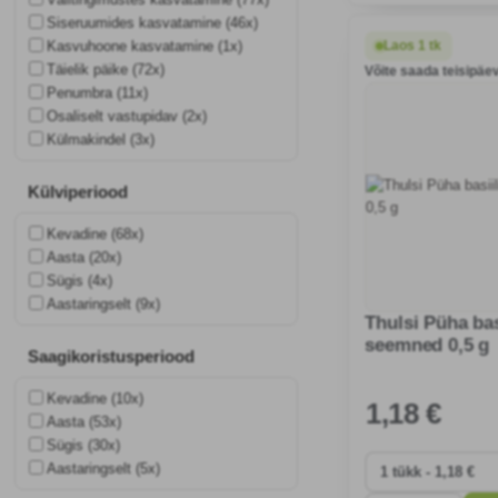
ning edendades biolo
Siseruumides kasvatamine (46x)
mitmekesisust, meeli
Laos 1 tk
Kasvuhoone kasvatamine (1x)
Täielik päike (72x)
Võite saada teisipäev
Penumbra (11x)
Osaliselt vastupidav (2x)
Külmakindel (3x)
Külviperiood
Kevadine (68x)
Aasta (20x)
Sügis (4x)
Aastaringselt (9x)
Thulsi Püha bas
seemned 0,5 g
Saagikoristusperiood
Kevadine (10x)
1
,18 €
Aasta (53x)
Sügis (30x)
Aastaringselt (5x)