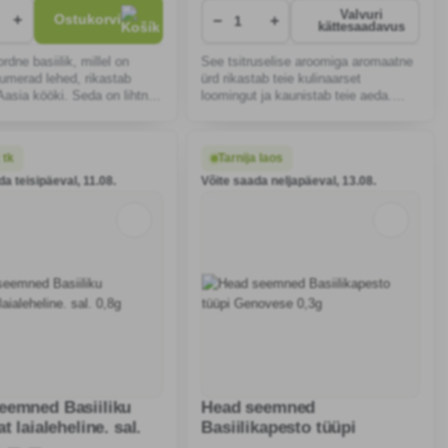
Valvuri
+
Ostukorvi
−
+
kättesaadavus
rdne basiilik, millel on
See tsitruselise aroomiga aromaatne
umerad lehed, rikastab
ürd rikastab teie kulinaarset
a Aasia kööki. Seda on lihtne
loomingut ja kaunistab teie aeda.
 aias või aknalaual, see
Lihtne kasvatada algajaile, ideaalne
seedimist ja üldist tervist.
päikesepaistelistes kohtades, kus on
regulaarne kastmine.
 tk
Tarnija laos
da teisipäeval, 11.08.
Võite saada neljapäeval, 13.08.
eemned Basiiliku
Head seemned
at laialeheline. sal.
Basiilikapesto tüüpi
Genovese 0,3g