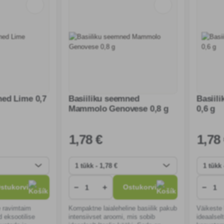
ned Lime 0,7
Basiiliku seemned
Basiil
Mammolo Genovese 0,8 g
0,6 g
1
,78 €
1
,78
−
+
−
stukorvi
Ostukorvi
e ravimtaim
Kompaktne laialeheline basiilik pakub
Väikeste 
d eksootilise
intensiivset aroomi, mis sobib
ideaalsel