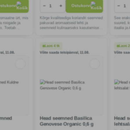
−
+
−
stukorvi
Ostukorvi
romaatne ürt, mis
Kõrge kvaliteediga koriandri seemned
See erako
ia roogade ja
pakuvad aromaatseid lehti ja
suured, k
s. Toetab
seemneid kulinaarseks kasutamiseks
itaalia j
st ja leevendab
ja tervisele kasulikuks kasutamiseks.
kasvatada
tada nii
Ideaalne kasvatamiseks aias, rõdul
parandab 
 õues.
või aknalaual.
Laos 4 tk
Laos 2
al, 11.08.
Võite saada teisipäeval, 11.08.
Võite saa
emned
Head seemned Basilica
Head s
Genovese Organic 0,6 g
lehtsal
0,8g