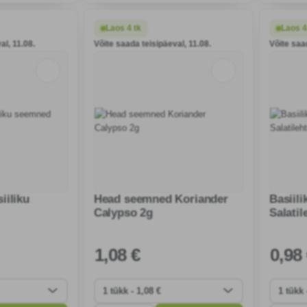
ogilist
kasulikke putukaid ja seda on lihtne
valmista
tades ligi tolmel
kasvatada.
antioksüd
Laos 4 tk
Laos 4
kasu toid
al, 11.08.
Võite saada teisipäeval, 11.08.
Võite saa
iiliku
Head seemned Koriander
Basiil
Calypso 2g
Salatil
1
,08 €
0
,98