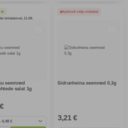
miseks. Pakub
kohas, et saada värskeid,
antset ja põletikuvastast
raviloomade lehte.
 tk
Ajutiselt välja müüdud
uvalmistamisel
da teisipäeval, 11.08.
iku seemned
Sidrunheina seemned 0,3g
ehtede salat 1g
 €
3
,21 €