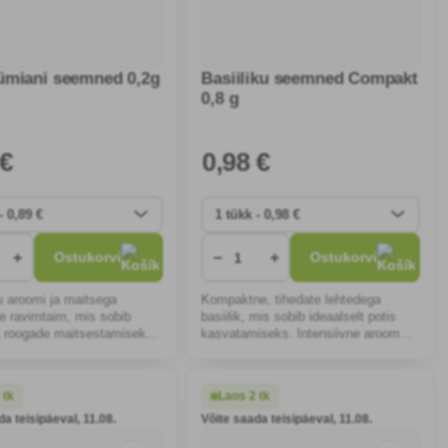
ümiani seemned 0,2g
Basiiliku seemned Compakt
0,8 g
 €
0
,98 €
+
−
+
Ostukorvi
Ostukorvi
 aroomi ja maitsega
Kompaktne, tihedate lehtedega
e ravimtaim, mis sobib
basiilik, mis sobib ideaalselt potis
t roogade maitsestamiseks.
kasvatamiseks. Intensiivne aroom
asvatada mitmeaastane,
tõstab roogade maitset, eeterlikud
külmakindel, sobib
õlid toimivad antiseptiliselt ja
adele ja rõdudele.
toetavad immuunsust.
 tk
Laos 2 tk
da teisipäeval, 11.08.
Võite saada teisipäeval, 11.08.