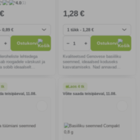
(1)
4.0
 €
1
,28 €
+
−
+
Ostukorvi
Ostukorvi
leroheliste lehtedega
Kvaliteetsed Genovese basiiliku
lisab roogadele värskust ja
seemned, ideaalsed koduseks
a sobib ideaalselt
kasvatamiseks. Nad annavad
adele või aedadesse,
intensiivse aroomi ja maitse, mis on
resti ja on lihtne
ideaalsed pesto valmistamiseks,
a.
garneerimiseks või värskeks
 tk
Laos 4 tk
kasutamiseks k
da teisipäeval, 11.08.
Võite saada teisipäeval, 11.08.