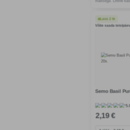
maitsega. Lihtne ka
mitmekülgne kasuta
teevad sellest suur
igasse koju.
Laos 2 tk
Võite saada teisipäev
Semo Basil Pur
5.
2
,19 €