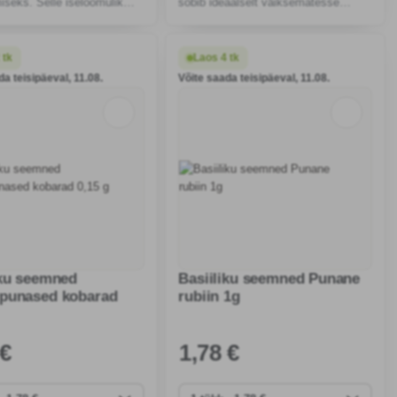
seks. Selle iseloomulik
sobib ideaalselt väiksematesse
 maitse annavad roogadele
konteineritesse kasvatamiseks.
äärse varjundi, mis sobib
Annab Vahemere piirkonna roogade
atele kui ka kogenud aednik
jaoks eksimatut aroomi ja maitset
 tk
Laos 4 tk
da teisipäeval, 11.08.
Võite saada teisipäeval, 11.08.
iku seemned
Basiiliku seemned Punane
punased kobarad
rubiin 1g
 €
1
,78 €