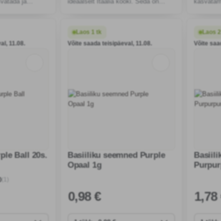
svatada ja
ideaalselt Itaalia kööki. Seda on
kasvatami
mine köögis
lihtne kasvatada pottides, kiire kasv
aroom ja
epärase täienduse
võimaldab sagedast värskete lehtede
Vahemere-
korjamist.
nii algaj
Laos 1 tk
Laos 2
al, 11.08.
Võite saada teisipäeval, 11.08.
Võite saa
ple Ball 20s.
Basiiliku seemned Purple
Basiil
Opaal 1g
Purpur
0,15 g
(1)
0
0
,98 €
1
,78