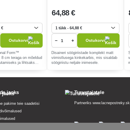
64
,88 €
−
+
Ostukorvi
Ostukorvi
ional Form™
Disaineri söögiriistade komplekt matt
ts 8 cm teraga on mõeldud
viimistlusega kinkekarbis, mis sisaldab
v
tamiseks ja lihtsaks
söögiriistu neljale inimesele.
eaalne või ja pehmete
laotamiseks.
S
ide jaoks
Turustajatele
Partneriks
www.lacnepostreky.sk
e pakime teie saadetisi
divõimalused
imalused
sed