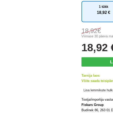
1 tükk
18
,92 €
18
,92€
Viimase 30 päeva ma
18
,92 
L
Tarnija laos
Võite saada teisipäe
Lisa lemmikute hulk
Tootja/importija vast
Fiskars Group
Budínek 86, 263 01 D