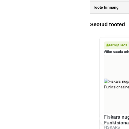
Toote hinnang
Seotud tooted
Tarnija laos
Võite saada tei
Fiskars nu
Funktsiona
FISKARS