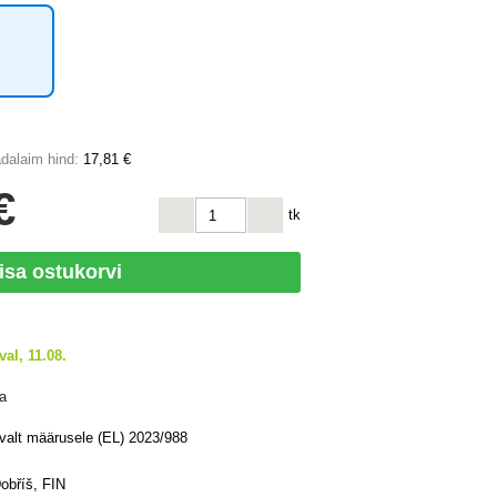
dalaim hind:
17
,81 €
€
tk
isa ostukorvi
val, 11.08.
a
avalt määrusele (EL) 2023/988
obříš, FIN