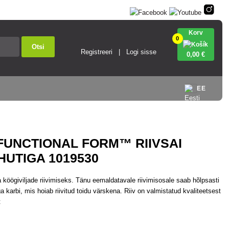
Korv
0
Otsi
Registreeri
Logi sisse
0
,00 €
EE
FUNCTIONAL FORM™ RIIVSAI
UTIGA 1019530
 köögiviljade riivimiseks. Tänu eemaldatavale riivimisosale saab hõlpsasti
a karbi, mis hoiab riivitud toidu värskena. Riiv on valmistatud kvaliteetsest
t