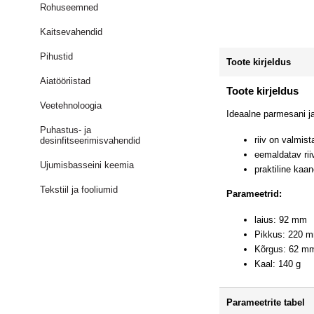
Rohuseemned
Kaitsevahendid
Pihustid
Toote kirjeldus
Aiatööriistad
Toote kirjeldus
Veetehnoloogia
Ideaalne parmesani ja
Puhastus- ja
riiv on valmis
desinfitseerimisvahendid
eemaldatav ri
Ujumisbasseini keemia
praktiline kaa
Tekstiil ja fooliumid
Parameetrid:
laius: 92 mm
Pikkus: 220 
Kõrgus: 62 m
Kaal: 140 g
Parameetrite tabel