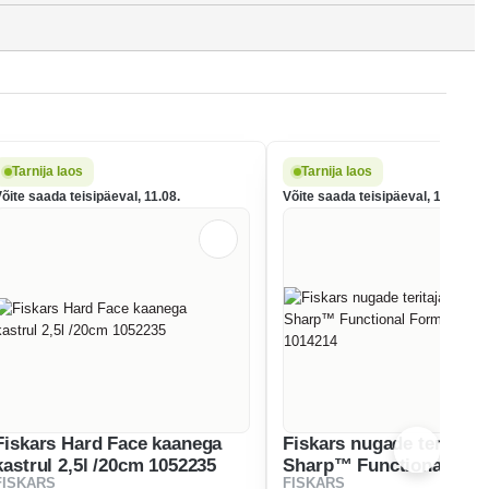
Tarnija laos
Tarnija laos
õite saada teisipäeval, 11.08.
Võite saada teisipäeval, 11.08.
Fiskars Hard Face kaanega
Fiskars nugade teritaja 
kastrul 2,5l /20cm 1052235
Sharp™ Functional For
FISKARS
FISKARS
valge 1014214