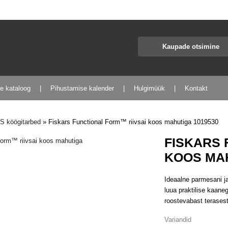
te kataloog
Pihustamise kalender
Hulgimüük
Kontakt
 köögitarbed
»
Fiskars Functional Form™ riivsai koos mahutiga 1019530
FISKARS 
KOOS MAH
Ideaalne parmesani ja
luua praktilise kaaneg
roostevabast terases
Variandid