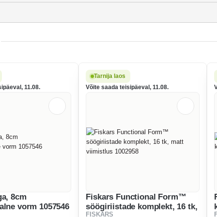
Tarnija laos
sipäeval, 11.08.
Võite saada teisipäeval, 11.08.
V
ga, 8cm
Fiskars Functional Form™
alne vorm 1057546
söögiriistade komplekt, 16 tk,
FISKARS
matt viimistlus 1002958