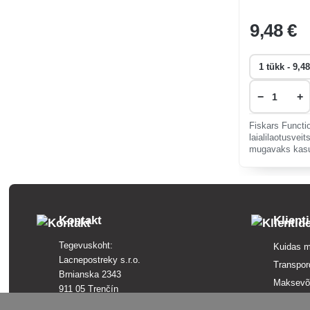
9
,48 €
−
+
Fiskars Funct
laialilaotusvei
mugavaks kasu
hoolduseks, id
juustude laiali
Kontakt
Klient
Tegevuskoht:
Kuidas m
Lacnepostreky s.r.o.
Transpor
Brnianska 2343
Maksevõ
911 05 Trenčín
Tingimu