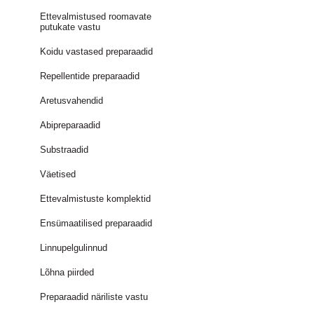
Ettevalmistused roomavate
putukate vastu
Koidu vastased preparaadid
Repellentide preparaadid
Aretusvahendid
Abipreparaadid
Substraadid
Väetised
Ettevalmistuste komplektid
Ensümaatilised preparaadid
Linnupelgulinnud
Lõhna piirded
Preparaadid näriliste vastu