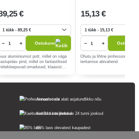
89
,25 €
15
,13 €
−
+
−
+
Ostukorvi
Ostukorvi
Suur alumiiniumist pott, millel on väga
Ohutu ja lihtne professionaalne 
astupidav pind, millel on fantastilised
teritamise abivahend.
mittekleepuvad omadused, klaasist
kaas ja ühekordne bakeliitkäepide.
obib kõikidele pliiditüüpidele
Anname teile alati asjatundlikku nõu
Kaebusi käsitletakse 24 tunni jooksul
85% laos olevatest kaupadest