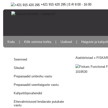
+421 915 420 295 | E-R 9:00 - 16:00
Kodu
Kõik ostmise kohta
Uudised
Haiguste ja kahjuri
Aiatööriistad
»
FISKARS
Seemned
Sibulad
Preparaadid umbrohu vastu
Preparaadid seenhaiguste vastu
Kahjuritõrjevahendid
Ettevalmistused lendavate putukate
vastu