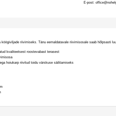
E-post: office@nohel
 köögiviljade riivimiseks. Tänu eemaldatavale riivimisosale saab hõlpsasti luu
tatud kvaliteetsest roostevabast terasest
ivimisosa
nega hoiukarp riivitud toidu värskuse säilitamiseks
mm
m