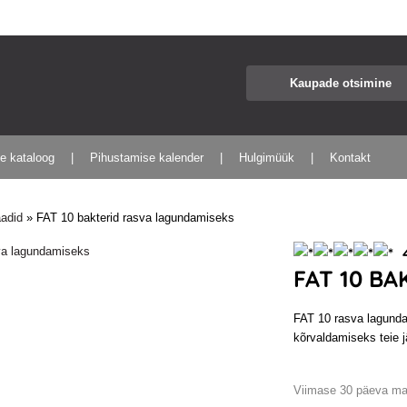
te kataloog
Pihustamise kalender
Hulgimüük
Kontakt
aadid
»
FAT 10 bakterid rasva lagundamiseks
4
FAT 10 B
FAT 10 rasva lagunda
kõrvaldamiseks teie 
Viimase 30 päeva ma