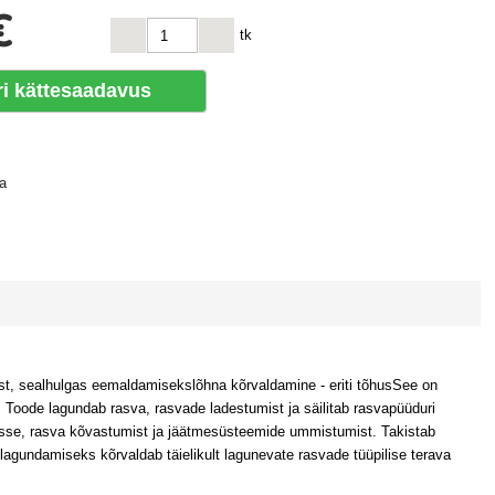
€
tk
ri kättesaadavus
a
est, sealhulgas eemaldamisekslõhna kõrvaldamine - eriti tõhusSee on
Toode lagundab rasva, rasvade ladestumist ja säilitab rasvapüüduri
sse, rasva kõvastumist ja jäätmesüsteemide ummistumist. Takistab
lagundamiseks kõrvaldab täielikult lagunevate rasvade tüüpilise terava