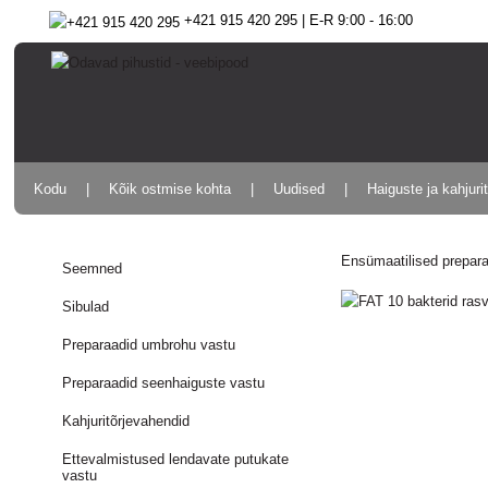
+421 915 420 295 | E-R 9:00 - 16:00
Kodu
Kõik ostmise kohta
Uudised
Haiguste ja kahjuri
Ensümaatilised prepar
Seemned
Sibulad
Preparaadid umbrohu vastu
Preparaadid seenhaiguste vastu
Kahjuritõrjevahendid
Ettevalmistused lendavate putukate
vastu