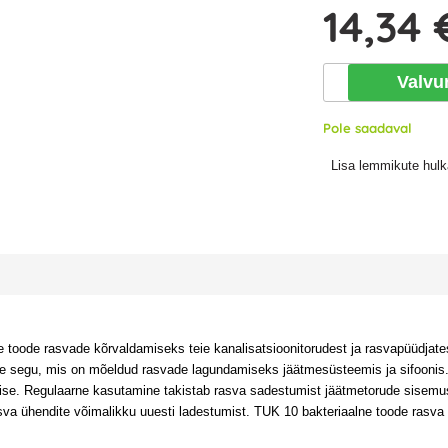
14
,34 
Valvu
Pole saadaval
Lisa lemmikute hulk
ne toode rasvade kõrvaldamiseks teie kanalisatsioonitorudest ja rasvapüüdjat
de segu, mis on mõeldud rasvade lagundamiseks jäätmesüsteemis ja sifoonis. 
se. Regulaarne kasutamine takistab rasva sadestumist jäätmetorude sisemu
va ühendite võimalikku uuesti ladestumist. TUK 10 bakteriaalne toode rasva 