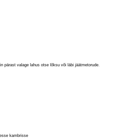
in pärast valage lahus otse lõksu või läbi jäätmetorude.
messe kambrisse