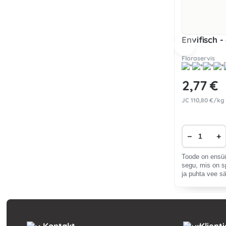
Envifisch 
Floraservis
2
,77 €
JC
110
,80 €/kg
−
+
Toode on ensü
segu, mis on s
ja puhta vee sä
akvaariumides
Kontakt
Klient