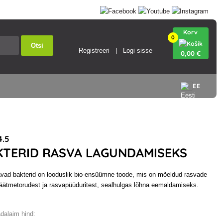
Korv
0
Otsi
Registreeri
Logi sisse
0
,00 €
EE
.5
AKTERID RASVA LAGUNDAMISEKS
vad bakterid on looduslik bio-ensüümne toode, mis on mõeldud rasvade
jäätmetorudest ja rasvapüüduritest, sealhulgas lõhna eemaldamiseks.
dalaim hind: