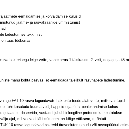
ajäätmete eemaldamise ja kõrvaldamise kulusid
istunud jäätme- ja rasvakraanide ummistumist
hnad
ade ladestumise tekkimist
 on taas töökorras
kuiva bakterisegu leige vette, vahekorras 1 täiskauss: 2l vett, segage ja 45 m
üüniste mahu kohta päevas, et eemaldada täielikult rasvhapete ladestumine.
 valage FAT 10 rasva lagundavate bakterite toode alati vette, mitte vastupidi
 ei tohi kasutada kuuma vett, happeid ega lörtsi pealekandmise kohas
regulaarselt doseerida, vastasel juhul bioloogiline protsess katkestatakse
välja ajal, mil veevool läbi süsteemi on kõige väiksem, st õhtuti
 TUK 10 rasva lagundavad bakterid äravoolutoru kaudu või rasvapüüduri esi