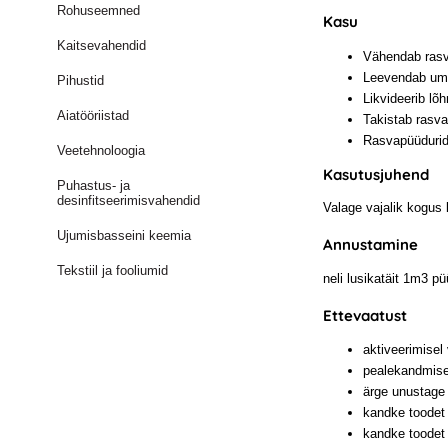
Rohuseemned
Kasu
Kaitsevahendid
Vähendab rasv
Leevendab umm
Pihustid
Likvideerib lõ
Aiatööriistad
Takistab rasv
Rasvapüüdurid
Veetehnoloogia
Kasutusjuhend
Puhastus- ja
desinfitseerimisvahendid
Valage vajalik kogus 
Ujumisbasseini keemia
Annustamine
Tekstiil ja fooliumid
neli lusikatäit 1m3 p
Ettevaatust
aktiveerimisel
pealekandmisel
ärge unustage 
kandke toodet 
kandke toodet