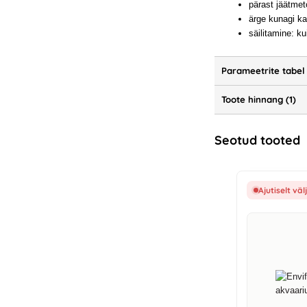
pärast jäätmet
ärge kunagi ka
säilitamine: k
Parameetrite tabel
Toote hinnang (1)
Seotud tooted
Ajutiselt v