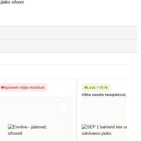
jääks sifooni
Ajutiselt välja müüdud
Laos > 10 tk
Võite saada teisipäeval, 11.08.