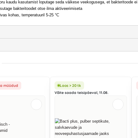
oru kaudu kasutamist loputage seda väikese veekogusega, et bakteritoode ei 
sutage bakteritoodet otse ilma aktiveerimiseta
uivas kohas, temperatuuril 5-25 °C
älja müüdud
Laos > 20 tk
Võite saada teisipäeval, 11.08.