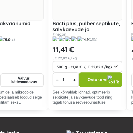
- akvaariumid
Bacti plus, pulber septikute,
salvkaevude ja
Finecon
reoveepuhastusjaamade
5.0
4.9
(2)
(105)
jaoks
11
,41 €
JC
22
,82 €/kg
Valvuri
−
+
Ostukorvi
kättesaadavus
ümide ja mikroobide
See kõrvaldab lõhnad, optimeerib
petsiaalselt loodud selge
septikute ja salvkaevude tööd ning
ilitamiseks
tagab tõhusa reoveepuhastuse.
.
ide jaoks
Turustajatele