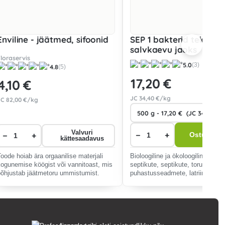
Enviline - jäätmed, sifoonid
SEP 1 bakterid teie sept
salvkaevu jaoks
Floraservis
5.0
(3)
4.8
(5)
17
,20 €
4
,10 €
JC
34
,40 €/kg
JC
82
,00 €/kg
Valvuri
−
+
−
+
Ostukorvi
kättesaadavus
Toode hoiab ära orgaanilise materjali
Bioloogiline ja ökoloogiline ette
kogunemise köögist või vannitoast, mis
septikute, septikute, torustike ja
põhjustab jäätmetoru ummistumist.
puhastusseadmete, latriinide jao
Eemaldab lõhnad, lagundab feka