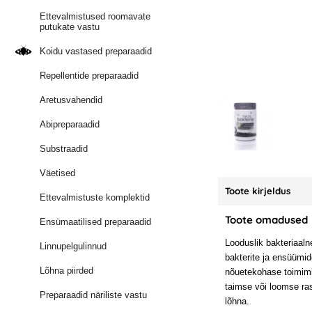
Ettevalmistused roomavate
putukate vastu
Koidu vastased preparaadid
Repellentide preparaadid
Aretusvahendid
Abipreparaadid
Substraadid
Väetised
Toote kirjeldus
Ettevalmistuste komplektid
Toote omadused
Ensümaatilised preparaadid
Looduslik bakteriaal
Linnupelgulinnud
bakterite ja ensüümi
Lõhna piirded
nõuetekohase toimimi
taimse või loomse ras
Preparaadid näriliste vastu
lõhna.