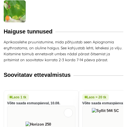
Haiguse tunnused
Aprikoosilehe pruunistumine, mida põhjustab seen Apiognomia
erythrostoma, on oluline haigus. See kahjustab lehti, lehekesi ja vilju.
Kaitsmine toimub ennetavalt umbes nädal pärast õitsemist ja
pritsimist on soovitatav korrata 2-3 korda 7-14 päeva pärast.
Soovitatav ettevalmistus
Laos 1 tk
Laos > 20 tk
Võite saada esmaspäeval, 10.08.
Võite saada esmaspäeval, 1