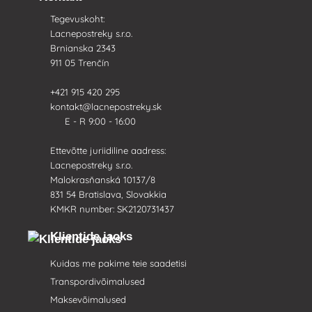
Tegevuskoht:
Lacnepostreky s.r.o.
Brnianska 2343
911 05 Trenčín
+421 915 420 295
kontakt@lacnepostreky.sk
E - R 9:00 - 16:00
Ettevõtte juriidiline aadress:
Lacnepostreky s.r.o.
Malokrasňanská 10137/8
831 54 Bratislava, Slovakkia
KMKR number: SK2120731437
Klientide jaoks
Kuidas me pakime teie saadetisi
Transpordivõimalused
Maksevõimalused