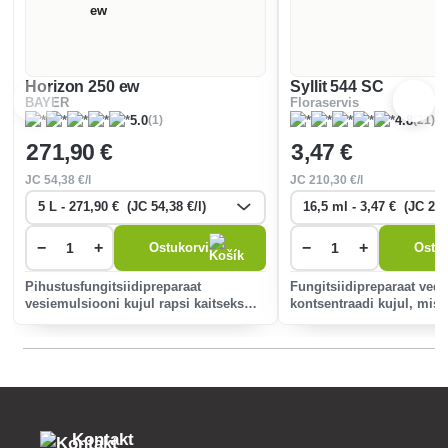
Horizon 250 ew
Syllit 544 SC
BAYER
Floraservis
(1)
(21)
5.0
4.8
271
,90 €
3
,47 €
JC
54
,38 €/l
JC
210
,30 €/l
−
+
−
+
Ostukorvi
Ostuk
Pihustusfungitsiidipreparaat
Fungitsiidipreparaat vede
vesiemulsiooni kujul rapsi kaitseks
kontsentraadi kujul, mis 
seenhaiguste, kiviktaimede monilioosi
nähtud õuna, küdoonia k
ja viinapuude kaitseks hallitusseente
õunakärsakuse vastu, pir
vastu.
pirnikärsakuse vastu, kirs
kaitseks lehtlaikumise va
Kontakt