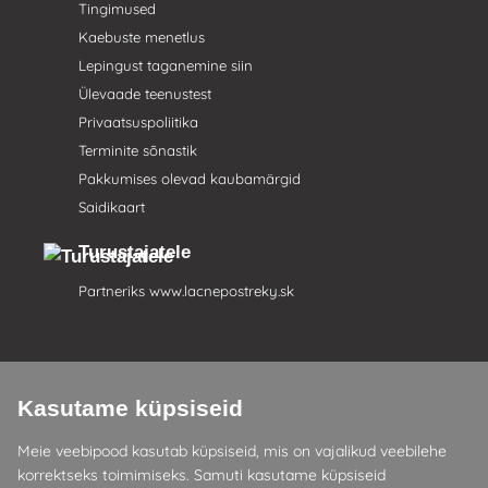
Tingimused
Kaebuste menetlus
Lepingust taganemine siin
Ülevaade teenustest
Privaatsuspoliitika
Terminite sõnastik
Pakkumises olevad kaubamärgid
Saidikaart
Turustajatele
Partneriks
www.lacnepostreky.sk
Kasutame küpsiseid
Anname teile alati asjatundlikku nõu
Meie veebipood kasutab küpsiseid, mis on vajalikud veebilehe
Kaebusi käsitletakse 24 tunni jooksul
korrektseks toimimiseks. Samuti kasutame küpsiseid