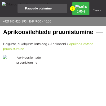
0
Menu
0
,00 €
+421 915 420 295 | E-R 9:00 - 16:00
Aprikoosilehtede pruunistumine
Haiguste ja kahjurite kataloog
»
Aprikoosid
»
Aprikoosilehtede
pruunistumine