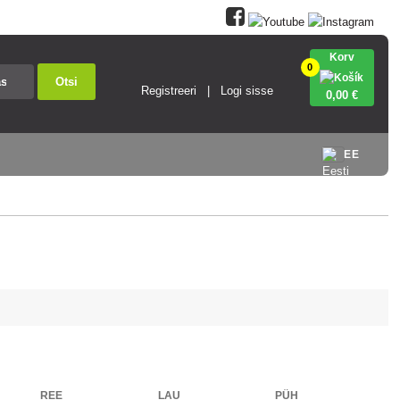
Korv
0
Otsi
Registreeri
Logi sisse
0
,00 €
EE
REE
LAU
PÜH