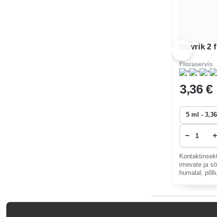
Mavrik 2 f
Floraservis
3
,36 €
−
+
Kontaktinsekt
imevate ja sö
humalal, põllu
viinapuudel ja