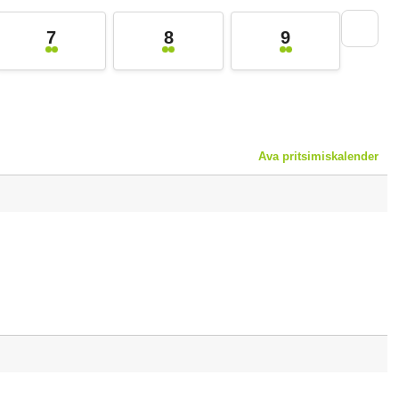
7
8
9
Ava pritsimiskalender