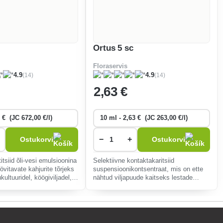
Ortus 5 sc
Floraservis
(14)
(14)
4.9
4.9
2
,63 €
−
+
Ostukorvi
Ostukorvi
itsiid õli-vesi emulsioonina
Selektiivne kontaktakaritsiid
övitavate kahjurite tõrjeks
suspensioonikontsentraat, mis on ette
kultuuridel, köögiviljadel,
nähtud viljapuude kaitseks lestade
 puuviljakultuuridel.
(Tetranychidae) ja humala kaitseks
humalalesta (Tetranychus urticae Koch)
vastu.