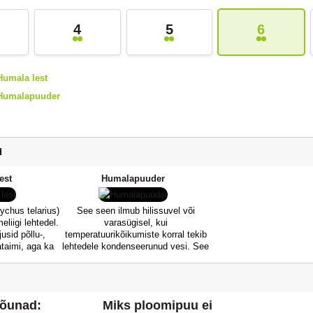
4
5
6
Humala lest
Humalapuuder
d
est
Humalapuuder
chus telarius)
See seen ilmub hilissuvel või
liigi lehtedel.
varasügisel, kui
usid põllu-,
temperatuurikõikumiste korral tekib
taimi, aga ka
lehtedele kondenseerunud vesi. See
a võib kanduda
ilmneb valge, pulbrilise kattekihina
 (nt humal, oad,
kahjustatud taimede lehtedel ja
 ole putukaga,
varrel. Roosidel moodustub lehtede
i jalgadega
alumisele küljele valge kate, mis
 õunad:
Miks ploomipuu ei
lest tuleneb ka
vananedes muutub lehtede ülemisel