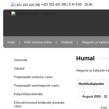
+421 915 420 295 | E-R 9:00 - 16:00
Kodu
Kõik ostmise kohta
Uudised
Haiguste ja kahjuri
Humal
Seemned
Sibulad
Haiguste ja kahjurite k
Preparaadid umbrohu vastu
Hoolduskalender
Preparaadid seenhaiguste vastu
Kahjuritõrjevahendid
August 2026 - 32.
Ettevalmistused lendavate putukate
vastu
ESM