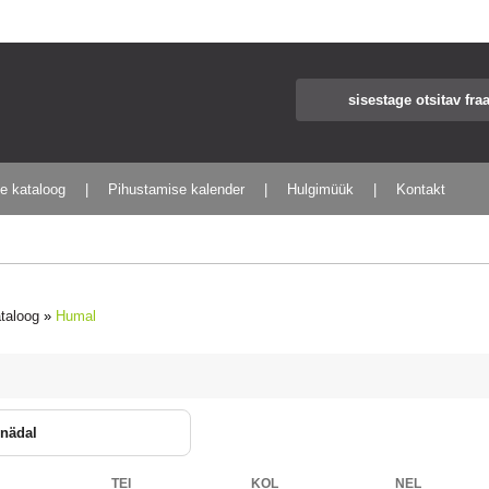
te kataloog
Pihustamise kalender
Hulgimüük
Kontakt
ataloog
»
Humal
 nädal
TEI
KOL
NEL