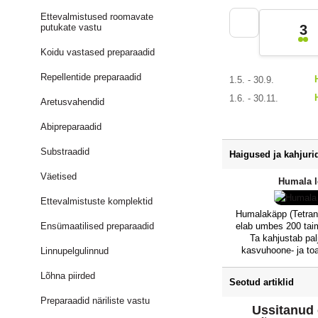
Ettevalmistused roomavate
putukate vastu
3
Koidu vastased preparaadid
Repellentide preparaadid
1.5. - 30.9.
1.6. - 30.11.
Aretusvahendid
Abipreparaadid
Substraadid
Haigused ja kahjuri
Väetised
Humala l
Ettevalmistuste komplektid
Humalakäpp (Tetrany
elab umbes 200 taime
Ensümaatilised preparaadid
Ta kahjustab palj
kasvuhoone- ja toa
Linnupelgulinnud
umbrohtu, millest t
üle kultuurtaimedele
Lõhna piirded
Seotud artiklid
kurk). Tegemist ei
vaid nelja paar
Preparaadid näriliste vastu
Ussitanud
ämblikulestaga, mil