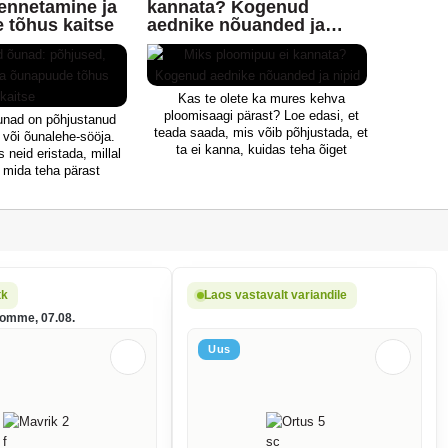
ennetamine ja
kannata? Kogenud
nimetus punane
küljel nähtavaks tumedate
 tõhus kaitse
aednike nõuanded ja
n väga väike
laikudega. Haigus levib kiiresti, eriti
nipid
, palja silmaga
ebakorrektselt väetatud taimedel,
ma esinemisele
kõrge õhuniiskuse, valguse
rk tugevamini
puudumise ja ülerahvastatud
meosadel.
istandustes.
Kas te olete ka mures kehva
si ilma päraku
ploomisaagi pärast? Loe edasi, et
unad on põhjustanud
itab kiudusid,
teada saada, mis võib põhjustada, et
või õunalehe-sööja.
 Ta torkab lehti
ta ei kanna, kuidas teha õiget
 neid eristada, millal
mahlu. Näiteks
pügamist või milliseid tooteid
a mida teha pärast
 ta mesikaste
kasutada, et teda õnnelikuna hoida.
t, et kaitsta järgmise
 lehed muutuvad
oaja saaki.
, kuivavad ja
alakäpp on eri
ud munadest
es muttide ajal
lest imendunud
seks värvunud,
tk
Laos vastavalt variandile
 punakas.
homme, 07.08.
Uus