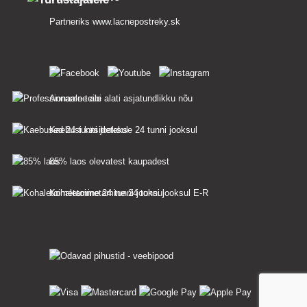
Partneriks
www.lacnepostreky.sk
Anname teile alati asjatundlikku nõu
Kaebusi käsitletakse 24 tunni jooksul
85% laos olevatest kaupadest
Kohaletoimetamine 24 tunni jooksul E-R