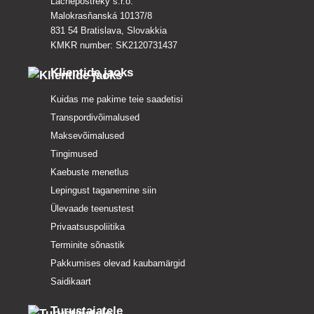
Lacnepostreky s.r.o.
Malokrasňanská 10137/8
831 54 Bratislava, Slovakkia
KMKR number: SK2120731437
Klientide jaoks
Kuidas me pakime teie saadetisi
Transpordivõimalused
Maksevõimalused
Tingimused
Kaebuste menetlus
Lepingust taganemine siin
Ülevaade teenustest
Privaatsuspoliitika
Terminite sõnastik
Pakkumises olevad kaubamärgid
Saidikaart
Turustajatele