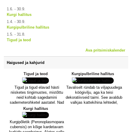
1.6. - 30.9.
Kurgi hallitus
1.4. - 30.9.
Kurgipulbriline hallitus
1.5. - 31.8.
Tigud ja teod
Ava pritsimiskalender
Haigused ja kahjurid
Tigud ja teod
Kurgipulbriline hallitus
Tigud ja tigud elavad hästi
Tavaliselt ründab ta viljapuudega
niisketes tingimustes, mistõttu
köögivilju, aga ka teisi
neid kohtab sagedamini
dekoratiivseid taimi. See avaldub
sademeterohketel aastatel. Nad
valkjas kattekihina lehtedel,
leiavad peavarju niisketes ja
varrel ja õisikutel. Nakatunud
Kurgi hallitus
püsivalt varjulistes kohtades, mis
taimede kasv on aeglustunud ja
on ühtlasi talvituspaigadeks.
nende saagikus on oluliselt
Kurgipõletik (Peronoplasmopara
Nendest peidupaikadest
väiksem. Kui ilm on soe ja kuiv,
cubensis) on kõige kardetavam
rändavad nad kevadel toidu
põhjustab ta eriti märgatavat
kurkide seenhaigus. Alates selle