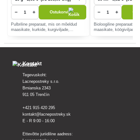
−
+
−
+
Ostukorvi
Ost
Pulbriline preparaat, mis on mõeldud
Bioloogiline preparaat kart
maasikate, kurkide, kurgiviljade,
maasikate, köögiviljade, 
pöögiseemnete ja humala kaitseks
viinapuude seenhaiguste 
seente eest. haigused.
vähendamiseks.
Kontakt
Tegevuskoht:
Lacnepostreky s.r.o.
Brnianska 2343
911 05 Trenčín
+421 915 420 295
kontakt@lacnepostreky.sk
E - R 9:00 - 16:00
Ettevõtte juriidiline aadress: