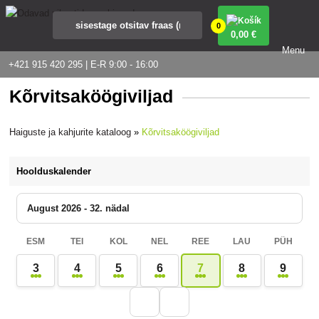
0
0
,00 €
Menu
+421 915 420 295 | E-R 9:00 - 16:00
Kõrvitsaköögiviljad
Haiguste ja kahjurite kataloog
»
Kõrvitsaköögiviljad
Hoolduskalender
August 2026 - 32. nädal
ESM
TEI
KOL
NEL
REE
LAU
PÜH
3
4
5
6
7
8
9