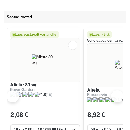
Seotud tooted
Laos vastavalt variandile
Laos > 5 tk
Võite saada esmaspäeval,
Aliette 80 wg
Bayer Garden
Altela
(18)
4.8
Floraservis
(9)
4.9
2
,08 €
8
,92 €