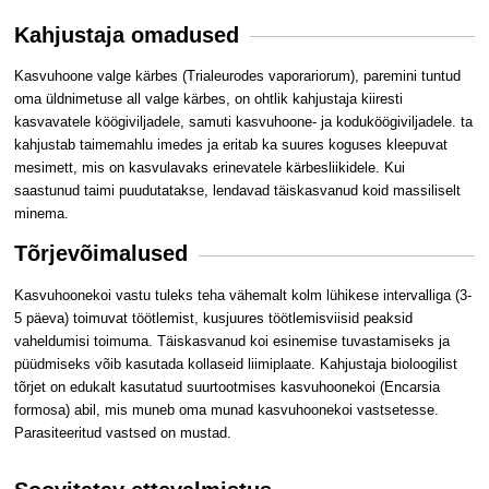
Kahjustaja omadused
Kasvuhoone valge kärbes (Trialeurodes vaporariorum), paremini tuntud
oma üldnimetuse all valge kärbes, on ohtlik kahjustaja kiiresti
kasvavatele köögiviljadele, samuti kasvuhoone- ja koduköögiviljadele. ta
kahjustab taimemahlu imedes ja eritab ka suures koguses kleepuvat
mesimett, mis on kasvulavaks erinevatele kärbesliikidele. Kui
saastunud taimi puudutatakse, lendavad täiskasvanud koid massiliselt
minema.
Tõrjevõimalused
Kasvuhoonekoi vastu tuleks teha vähemalt kolm lühikese intervalliga (3-
5 päeva) toimuvat töötlemist, kusjuures töötlemisviisid peaksid
vaheldumisi toimuma. Täiskasvanud koi esinemise tuvastamiseks ja
püüdmiseks võib kasutada kollaseid liimiplaate. Kahjustaja bioloogilist
tõrjet on edukalt kasutatud suurtootmises kasvuhoonekoi (Encarsia
formosa) abil, mis muneb oma munad kasvuhoonekoi vastsetesse.
Parasiteeritud vastsed on mustad.