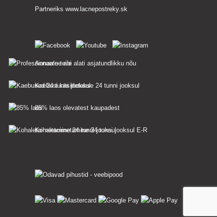
Partneriks
www.lacnepostreky.sk
Anname teile alati asjatundlikku nõu
Kaebusi käsitletakse 24 tunni jooksul
85% laos olevatest kaupadest
Kohaletoimetamine 24 tunni jooksul E-R