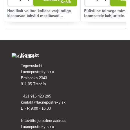
Hoolikalt valitud kollase varjundiga
Füüsilise toimega toimea
kleepuvad tahvlid meelitavad
loomsetele kahjuritele. S
vastupandamatult ligi arvukaid
koide, roomikute, lestade,
taimekahjureid, nagu kirsikahjur,
trippide, kährikute ja palj
õunakääre, õunasaag ja aiakahjurid,
kahjurite suhtes.
sealhulgas kirbud, koid, hüp
Kontakt
Tegevuskoht:
Lacnepostreky s.r.o.
Brnianska 2343
911 05 Trenčín
+421 915 420 295
kontakt@lacnepostreky.sk
E - R 9:00 - 16:00
Ettevõtte juriidiline aadress:
Lacnepostreky s.r.o.