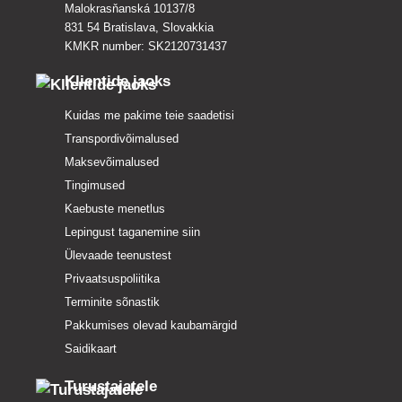
Malokrasňanská 10137/8
831 54 Bratislava, Slovakkia
KMKR number: SK2120731437
Klientide jaoks
Kuidas me pakime teie saadetisi
Transpordivõimalused
Maksevõimalused
Tingimused
Kaebuste menetlus
Lepingust taganemine siin
Ülevaade teenustest
Privaatsuspoliitika
Terminite sõnastik
Pakkumises olevad kaubamärgid
Saidikaart
Turustajatele