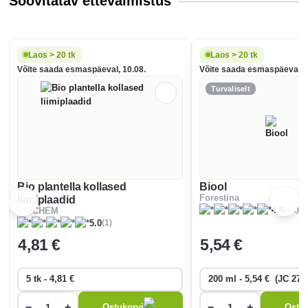
Soovitatav ettevalmistus
Laos > 20 tk
Laos > 20 tk
Võite saada esmaspäeval, 10.08.
Võite saada esmaspäeval, 1
Turvaliselt
Bio plantella kollased
Biool
Forestina
liimiplaadid
(61)
4.8
UNICHEM
(1)
5.0
4
,81 €
5
,54 €
−
+
−
+
Ostukorvi
Ostuk