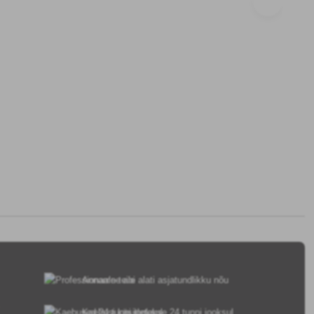
Anname teile alati asjatundlikku nõu
Kaebusi käsitletakse 24 tunni jooksul