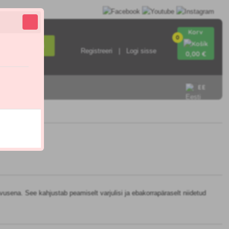
Korv
0
Otsi
Registreeri
Logi sisse
0
,00 €
EE
ärvusena. See kahjustab peamiselt varjulisi ja ebakorrapäraselt niidetud