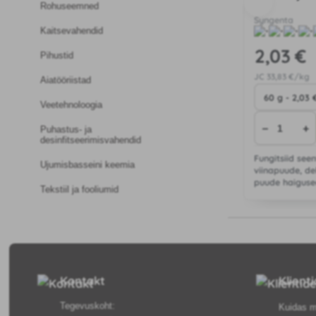
Rohuseemned
Syngenta
Kaitsevahendid
2
,03 €
Pihustid
JC
33
,83 €/kg
Aiatööriistad
Veetehnoloogia
−
+
Puhastus- ja
desinfitseerimisvahendid
Fungitsiid seen
Ujumisbasseini keemia
viinapuude, de
puude haigused
Tekstiil ja fooliumid
vastu viinapuu
vastu murul.
Kontakt
Klient
Tegevuskoht:
Kuidas m