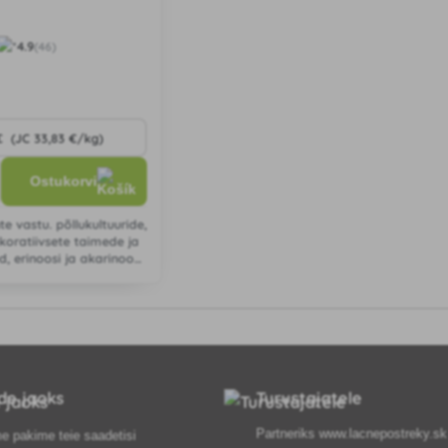
4.9
(46)
Ostukorvi
te vastu. põllukultuuride,
koratiivsete taimede ja
, erinoosi ja akarinoosi
del ning hallitusseente
ide jaoks
Turustajatele
Partneriks
www.lacnepostreky.sk
e pakime teie saadetisi