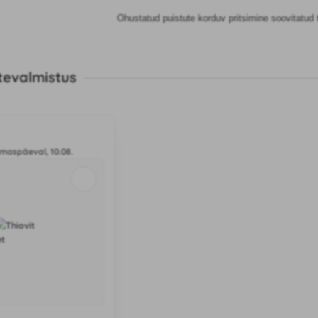
Ohustatud puistute korduv pritsimine soovitatud
tevalmistus
maspäeval, 10.08.