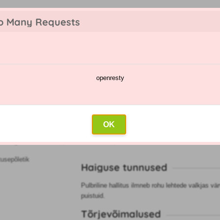
o Many Requests
openresty
te kataloog
Pihustamise kalender
Hulgimüük
Kontakt
line hallitusepõletik
OK
ataloog
»
Muru
»
Muru pulbriline hallitusepõletik
Haiguse tunnused
Pulbriline hallitus ilmneb rohu lehtede valkjas v
puistuid.
Tõrjevõimalused