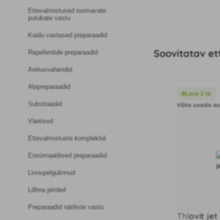
Ettevalmistused roomavate
putukate vastu
Koidu vastased preparaadid
Soovitatav et
Repellentide preparaadid
Aretusvahendid
Abipreparaadid
Laos 2 tk
Substraadid
Võite saada es
Väetised
Ettevalmistuste komplektid
Ensümaatilised preparaadid
Linnupelgulinnud
Lõhna piirded
Preparaadid näriliste vastu
Thiovit jet