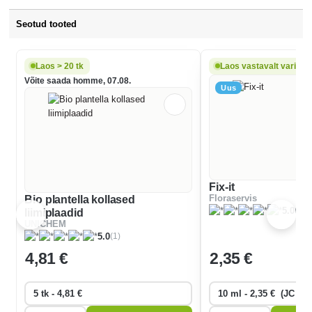
Seotud tooted
Laos > 20 tk
Laos vastavalt variandi
Võite saada homme, 07.08.
Uus
Fix-it
Bio plantella kollased
Floraservis
(1)
5.0
liimiplaadid
UNICHEM
(1)
5.0
4
,81 €
2
,35 €