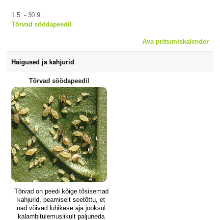
1.5. - 30.9.
Tõrvad söödapeedil
Ava pritsimiskalender
Haigused ja kahjurid
Tõrvad söödapeedil
Tõrvad on peedi kõige tõsisemad
kahjurid, peamiselt seetõttu, et
nad võivad lühikese aja jooksul
kalambitulemuslikult paljuneda