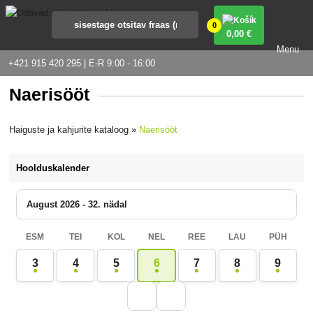
0
0
,00 €
Menu
+421 915 420 295 | E-R 9:00 - 16:00
Naerisööt
Haiguste ja kahjurite kataloog
»
Naerisööt
Hoolduskalender
August 2026 - 32. nädal
ESM
TEI
KOL
NEL
REE
LAU
PÜH
3
4
5
6
7
8
9