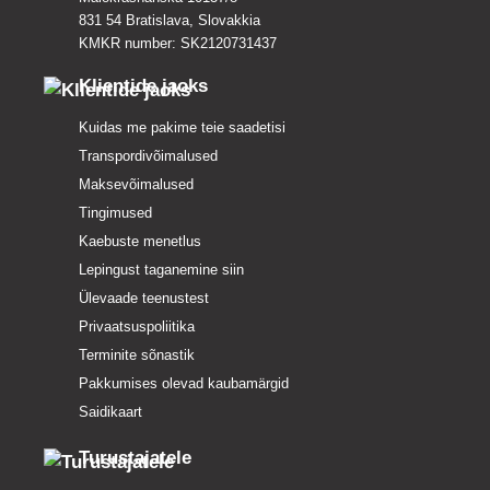
831 54 Bratislava, Slovakkia
KMKR number: SK2120731437
Klientide jaoks
Kuidas me pakime teie saadetisi
Transpordivõimalused
Maksevõimalused
Tingimused
Kaebuste menetlus
Lepingust taganemine siin
Ülevaade teenustest
Privaatsuspoliitika
Terminite sõnastik
Pakkumises olevad kaubamärgid
Saidikaart
Turustajatele