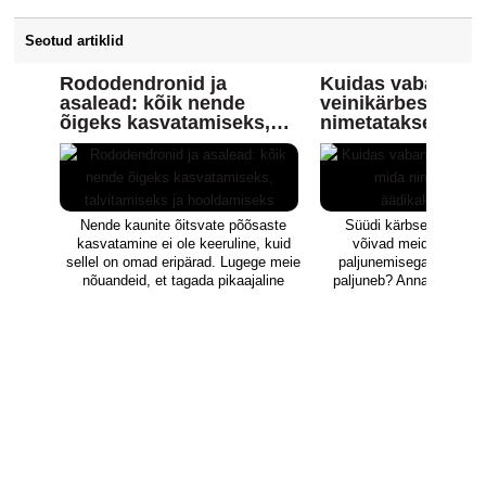
ning põhjustada kollasust ja
lehtede langemist. Lisaks sellele
Seotud artiklid
levitavad nad mitmesuguseid
viirushaigusi, mis vähendavad ja
Rododendronid ja
Kuidas vabaneda
devalveerivad saaki. Kõige
asalead: kõik nende
veinikärbestest, 
sagedamini esinevad naeris
õigeks kasvatamiseks,
nimetatakse ka
virsikakärbes (Myzus persicae)
talvitamiseks ja
äädikakärbesteks
ja astelpaju (Aphis nasturtii). See
on eriti oluline toodete valikul,
hooldamiseks
sest mõned neist on tõhusad
ainult ühe nimetatud liigi vastu.
Nende kaunite õitsvate põõsaste
Süüdi kärbsed või put
kasvatamine ei ole keeruline, kuid
võivad meid piinata o
sellel on omad eripärad. Lugege meie
paljunemisega. Kus ja 
nõuandeid, et tagada pikaajaline
paljuneb? Anname teile 
tervis ja rikkalik õitsemine igal
selle paljunemist vältid
hooajal.
seda välja juuri