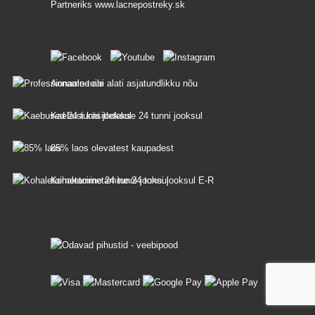
Partneriks
www.lacnepostreky.sk
Anname teile alati asjatundlikku nõu
Kaebusi käsitletakse 24 tunni jooksul
85% laos olevatest kaupadest
Kohaletoimetamine 24 tunni jooksul E-R