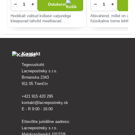
−
+
−
+
Ostukorvi
Ost
Hoolikalt valitud kollase varjundiga
Abivahend, millel on ain
kleepuvad tahvlid meelitavad
füüsikaline toime lehtkir
vastupandamatult ligi arvukaid
kahjurite vastu. Sobib kõi
taimekahjureid, nagu kirsikahjur,
kultuuridele nii aias, ka
õunakääre, õunasaag ja aiakahjurid,
rõdul.
sealhulgas kirbud, koid, hüp
Kontakt
Tegevuskoht:
Lacnepostreky s.r.o.
Brnianska 2343
911 05 Trenčín
+421 915 420 295
kontakt@lacnepostreky.sk
E - R 9:00 - 16:00
Ettevõtte juriidiline aadress:
Lacnepostreky s.r.o.
Malokrasňanská 10137/8