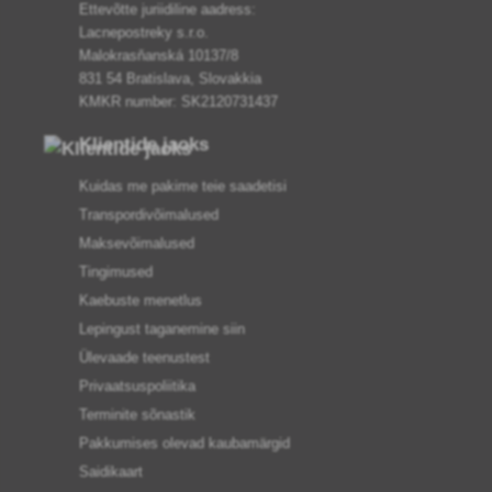
Ettevõtte juriidiline aadress:
Lacnepostreky s.r.o.
Malokrasňanská 10137/8
831 54 Bratislava, Slovakkia
KMKR number: SK2120731437
Klientide jaoks
Kuidas me pakime teie saadetisi
Transpordivõimalused
Maksevõimalused
Tingimused
Kaebuste menetlus
Lepingust taganemine siin
Ülevaade teenustest
Privaatsuspoliitika
Terminite sõnastik
Pakkumises olevad kaubamärgid
Saidikaart