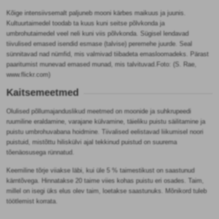
Kõige intensiivsemalt paljuneb mooni kärbes maikuus ja juunis.
Kultuurtaimedel toodab ta kuus kuni seitse põlvkonda ja
umbrohutaimedel veel neli kuni viis põlvkonda. Sügisel lendavad
tiivulised emased isendid esmase (talvise) peremehe juurde. Seal
sünnitavad nad nümfid, mis valmivad tiibadeta emasloomadeks. Pärast
paaritumist munevad emased munad, mis talvituvad.
Foto: (
S. Rae
,
www.flickr.com)
Kaitsemeetmed
Olulised põllumajanduslikud meetmed on moonide ja suhkrupeedi
ruumiline eraldamine, varajane külvamine, täieliku puistu säilitamine ja
puistu umbrohuvabana hoidmine. Tiivalised eelistavad liikumisel noori
puistuid, mistõttu hiliskülvi ajal tekkinud puistud on suurema
tõenäosusega rünnatud.
Keemiline tõrje viiakse läbi, kui üle 5 % taimestikust on saastunud
kärntõvega. Hinnatakse 20 taime viies kohas puistu eri osades. Taim,
millel on isegi üks elus olev taim, loetakse saastunuks. Mõnikord tuleb
töötlemist korrata.