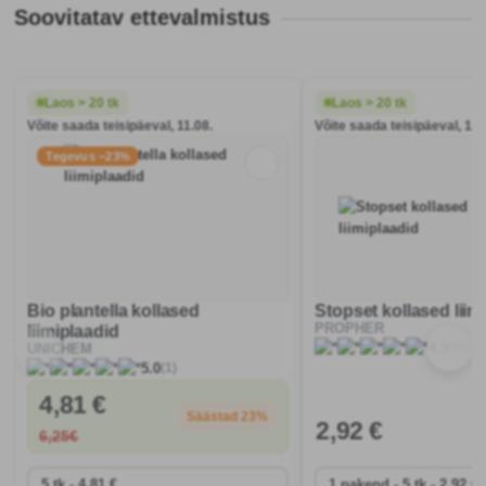
Soovitatav ettevalmistus
Laos > 20 tk
Laos > 20 tk
Võite saada teisipäeval, 11.08.
Võite saada teisipäeval, 11.
Tegevus −23%
Bio plantella kollased
Stopset kollased liim
PROPHER
liimiplaadid
(30)
4.9
UNICHEM
(1)
5.0
4
,81 €
Säästad 23%
2
,92 €
6
,25€