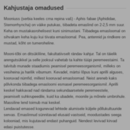
Kahjustaja omadused
Mooniuss (serbia keeles crna repina vaš) - Aphis fabae (Aphididae,
Sternorrhyncha) on väike putukas, tiibadeta emaslind on 2-2,5 mm suur.
Keha on mustakasrohelisest kuni sinimustani. Tiibadega emasloomal on
sihvakam keha kuju kui tiivata emasloomal. Pea, antennid ja rindkere on
mustad, kõht on tumeroheline.
Mooni-tõbi on ditsükliline, fakultatiivselt rändav kahjur. Tal on täielik
arengutsükkel ja selle jooksul vahetab ta kahte tüüpi peremeestaimi. Ta
talvitub munade staadiumis peamisel peremeesorganismil, milleks on
vesiheina ja harilik viburnum. Kevadel, märtsi lõpus kuni aprilli alguses,
kooruvad nümfid, millest kooruvad emasloomad. Neist areneb kaks
põlvkonda tiibadega emasloomi esmasel peremeesorganismil. Aprilli
keskel hakkavad nad rändama sekundaarsetele peremeestele,
peamiselt suhkrupeedile, kuid ka ubadele, moonile ja mõnele umbrohule.
Massiline lend toimub mai keskel.
Lendavad emased kogunevad lehtede alumisele küljele põllukultuuride
servas. Emaslinnud sünnitavad elusaid vastseid, moodustades seega
kolooniad, mis kujutavad endast puhanguid. Nendest levivad kirvad
edasi puistutesse.