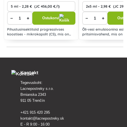
−
+
−
+
Ostukorvi
Ostuk
Pihustusinsektitsiid progressiivses
Õli-vesi emulsioonina esin
koostises - mikrokapslit (CS), mis on
pritsimisvahend, mis on 
mõeldud põllumajanduskultuuride
mitmesuguste loomsete ka
kaitseks imetajate ja söövitajate vastu.
tõrjeks paljudel põllukultuu
Kontakt
Tegevuskoht:
Lacnepostreky s.r.o.
Brnianska 2343
911 05 Trenčín
+421 915 420 295
kontakt@lacnepostreky.sk
E - R 9:00 - 16:00