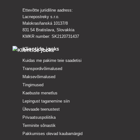
Ettevõtte juriidiline aadress:
Lacnepostreky s.r.o.
Malokrasňanská 10137/8
831 54 Bratislava, Slovakkia
KMKR number: SK2120731437
Klientide jaoks
Kuidas me pakime teie saadetisi
Transpordivõimalused
Maksevõimalused
Tingimused
Kaebuste menetlus
Lepingust taganemine siin
Ülevaade teenustest
Privaatsuspoliitika
Terminite sõnastik
Pakkumises olevad kaubamärgid