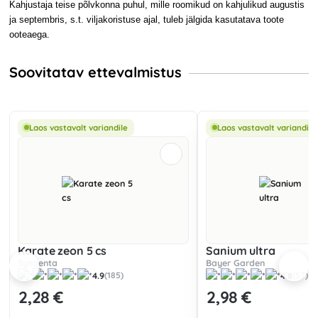
Kahjustaja teise põlvkonna puhul, mille roomikud on kahjulikud augustis
ja septembris, s.t. viljakoristuse ajal, tuleb jälgida kasutatava toote
ooteaega.
Soovitatav ettevalmistus
Laos vastavalt variandile
Laos vastavalt variandile
Karate zeon 5 cs
Sanium ultra
Syngenta
Bayer Garden
4.9
4.8
(185)
(57)
2
,28 €
2
,98 €