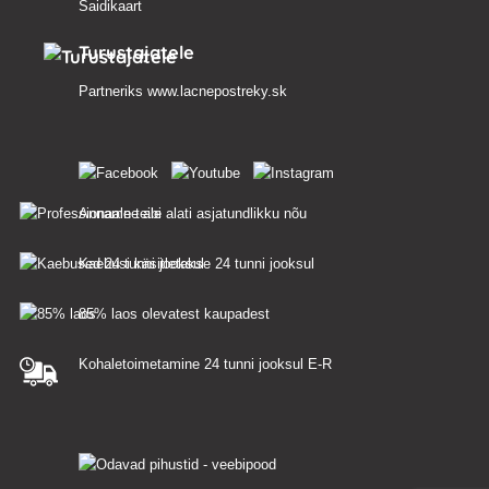
Saidikaart
Turustajatele
Partneriks
www.lacnepostreky.sk
Anname teile alati asjatundlikku nõu
Kaebusi käsitletakse 24 tunni jooksul
85% laos olevatest kaupadest
Kohaletoimetamine 24 tunni jooksul E-R