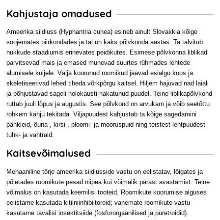
Kahjustaja omadused
Ameerika siidiuss (Hyphantria cunea) esineb ainult Slovakkia kõige
soojemates piirkondades ja tal on kaks põlvkonda aastas. Ta talvitub
nukkude staadiumis erinevates peidikutes. Esimese põlvkonna liblikad
parvitsevad mais ja emased munevad suurtes rühmades lehtede
alumisele küljele. Välja koorunud roomikud jäävad esialgu koos ja
skeletiseerivad lehed tiheda võrkpõrgu kaitsel. Hiljem hajuvad nad laiali
ja põhjustavad sageli holokausti nakatunud puudel. Teine liblikapõlvkond
ruttab juuli lõpus ja augustis. See põlvkond on arvukam ja võib seetõttu
rohkem kahju tekitada. Viljapuudest kahjustab ta kõige sagedamini
pähkleid, õuna-, kirsi-, ploomi- ja mooruspuid ning teistest lehtpuudest
tuhk- ja vahtraid.
Kaitsevõimalused
Mehaaniline tõrje ameerika siidiusside vastu on eelistatav, lõigates ja
põletades roomikute pesad niipea kui võimalik pärast avastamist. Teine
võimalus on kasutada keemilisi tooteid. Roomikute koorumise alguses
eelistame kasutada kitiiniinhibiitoreid; vanemate roomikute vastu
kasutame tavalisi insektitsiide (fosfororgaanilised ja püretroidid).