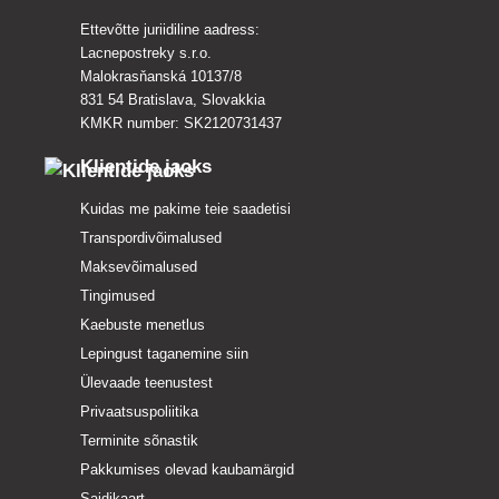
Ettevõtte juriidiline aadress:
Lacnepostreky s.r.o.
Malokrasňanská 10137/8
831 54 Bratislava, Slovakkia
KMKR number: SK2120731437
Klientide jaoks
Kuidas me pakime teie saadetisi
Transpordivõimalused
Maksevõimalused
Tingimused
Kaebuste menetlus
Lepingust taganemine siin
Ülevaade teenustest
Privaatsuspoliitika
Terminite sõnastik
Pakkumises olevad kaubamärgid
Saidikaart