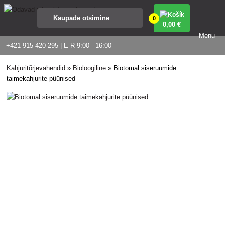
0
0
,00 €
Menu
+421 915 420 295 | E-R 9:00 - 16:00
Kahjuritõrjevahendid
»
Bioloogiline
»
Biotomal siseruumide
taimekahjurite püünised