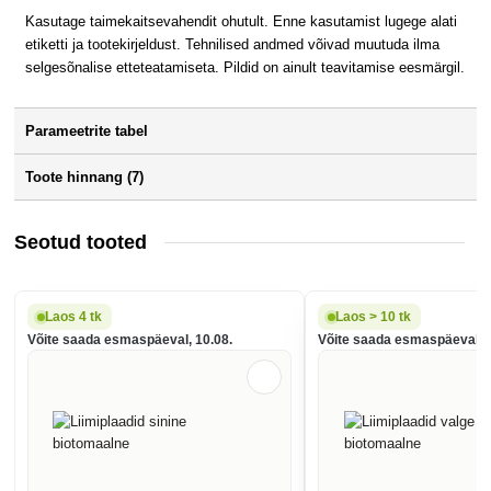
Kasutage taimekaitsevahendit ohutult. Enne kasutamist lugege alati
etiketti ja tootekirjeldust. Tehnilised andmed võivad muutuda ilma
selgesõnalise etteteatamiseta. Pildid on ainult teavitamise eesmärgil.
Parameetrite tabel
Toote hinnang (7)
Seotud tooted
Laos 4 tk
Laos > 10 tk
Võite saada esmaspäeval, 10.08.
Võite saada esmaspäeval, 1