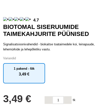
4.7
BIOTOMAL SISERUUMIDE
TAIMEKAHJURITE PÜÜNISED
Signalisatsioonivahendid - biokaitse toataimedele koi, leinapuude,
lehemürkide ja lehepõletiku vastu.
Variandid
1 pakend - 6tk
3
,49 €
3
,49 €
tk