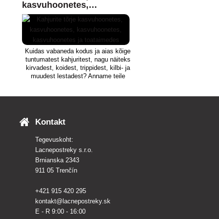
kasvuhoonetes,
kasvuhoonetes,
kasvuhoonetes ja
toataimedes
Kuidas vabaneda kodus ja aias kõige
tuntumatest kahjuritest, nagu näiteks
kirvadest, koidest, trippidest, kilbi- ja
muudest lestadest? Anname teile
nõu, millised bioloogilised ja
keemilised tooted garanteeritult
aitavad.
Kontakt
Tegevuskoht:
Lacnepostreky s.r.o.
Brnianska 2343
911 05 Trenčín
+421 915 420 295
kontakt@lacnepostreky.sk
E - R 9:00 - 16:00