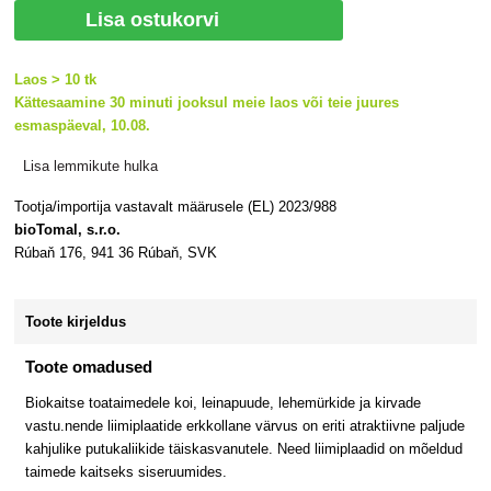
Lisa ostukorvi
Laos > 10 tk
Kättesaamine 30 minuti jooksul meie laos või teie juures
esmaspäeval, 10.08.
Lisa lemmikute hulka
Tootja/importija vastavalt määrusele (EL) 2023/988
bioTomal, s.r.o.
Rúbaň 176, 941 36 Rúbaň, SVK
Toote kirjeldus
Toote omadused
Biokaitse toataimedele koi, leinapuude, lehemürkide ja kirvade
vastu.nende liimiplaatide erkkollane värvus on eriti atraktiivne paljude
kahjulike putukaliikide täiskasvanutele. Need liimiplaadid on mõeldud
taimede kaitseks siseruumides.