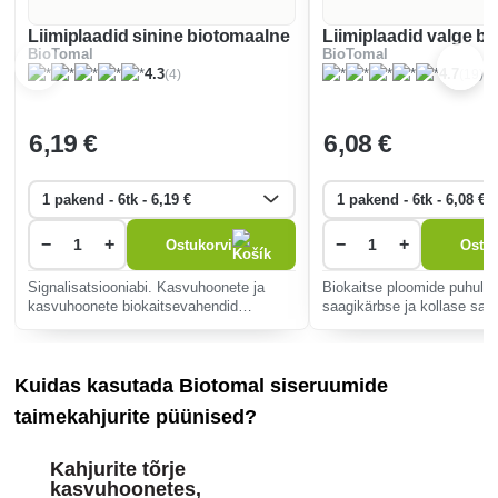
Liimiplaadid sinine biotomaalne
Liimiplaadid valge b
BioTomal
BioTomal
(4)
(19)
4.3
4.7
6
,19 €
6
,08 €
−
+
−
+
Ostukorvi
Ostuk
Signalisatsiooniabi. Kasvuhoonete ja
Biokaitse ploomide puhul p
kasvuhoonete biokaitsevahendid
saagikärbse ja kollase saa
kahjurite vastu.
vastu, õunapuude puhul õ
vastu ja kapsaste puhul k
vastu.
Kuidas kasutada Biotomal siseruumide
taimekahjurite püünised?
Kahjurite tõrje
kasvuhoonetes,