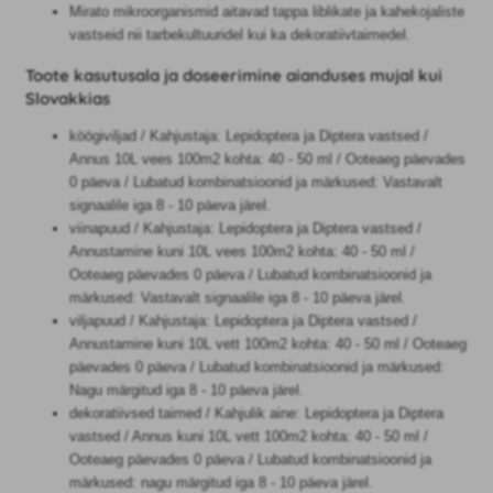
Mirato mikroorganismid aitavad tappa liblikate ja kahekojaliste
vastseid nii tarbekultuuridel kui ka dekoratiivtaimedel.
Toote kasutusala ja doseerimine aianduses mujal kui
Slovakkias
köögiviljad / Kahjustaja: Lepidoptera ja Diptera vastsed /
Annus 10L vees 100m2 kohta: 40 - 50 ml / Ooteaeg päevades
0 päeva / Lubatud kombinatsioonid ja märkused: Vastavalt
signaalile iga 8 - 10 päeva järel.
viinapuud / Kahjustaja: Lepidoptera ja Diptera vastsed /
Annustamine kuni 10L vees 100m2 kohta: 40 - 50 ml /
Ooteaeg päevades 0 päeva / Lubatud kombinatsioonid ja
märkused: Vastavalt signaalile iga 8 - 10 päeva järel.
viljapuud / Kahjustaja: Lepidoptera ja Diptera vastsed /
Annustamine kuni 10L vett 100m2 kohta: 40 - 50 ml / Ooteaeg
päevades 0 päeva / Lubatud kombinatsioonid ja märkused:
Nagu märgitud iga 8 - 10 päeva järel.
dekoratiivsed taimed / Kahjulik aine: Lepidoptera ja Diptera
vastsed / Annus kuni 10L vett 100m2 kohta: 40 - 50 ml /
Ooteaeg päevades 0 päeva / Lubatud kombinatsioonid ja
märkused: nagu märgitud iga 8 - 10 päeva järel.