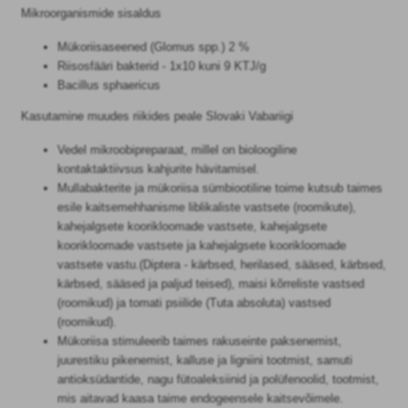
Mikroorganismide sisaldus
Mükoriisaseened (Glomus spp.) 2 %
Riisosfääri bakterid - 1x10 kuni 9 KTJ/g
Bacillus sphaericus
Kasutamine muudes riikides peale Slovaki Vabariigi
Vedel mikroobipreparaat, millel on bioloogiline
kontaktaktiivsus kahjurite hävitamisel.
Mullabakterite ja mükoriisa sümbiootiline toime kutsub taimes
esile kaitsemehhanisme liblikaliste vastsete (roomikute),
kahejalgsete koorikloomade vastsete, kahejalgsete
koorikloomade vastsete ja kahejalgsete koorikloomade
vastsete vastu.(Diptera - kärbsed, herilased, sääsed, kärbsed,
kärbsed, sääsed ja paljud teised), maisi kõrreliste vastsed
(roomikud) ja tomati psiilide (Tuta absoluta) vastsed
(roomikud).
Mükoriisa stimuleerib taimes rakuseinte paksenemist,
juurestiku pikenemist, kalluse ja ligniini tootmist, samuti
antioksüdantide, nagu fütoaleksiinid ja polüfenoolid, tootmist,
mis aitavad kaasa taime endogeensele kaitsevõimele.