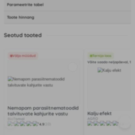
Parameetrite tabel
Toote hinnang
Seotud tooted
Välja müüdud
Tarnija laos
Võite saada neljapäeval, 13.
Nemapom parasiitnematoodid
Kalju efekt
talvituvate kahjurite vastu
AGRO
BioTomal
4.8
(48)
4.9
(10)