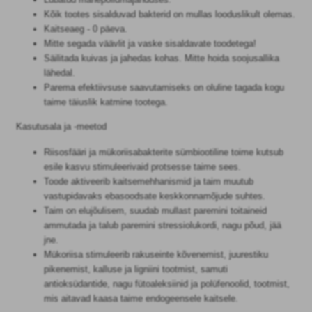
Kõik tootes sisalduvad bakterid on mullas looduslikult olemas.
Kaitseaeg - 0 päeva.
Mitte segada väävlit ja vaske sisaldavate toodetega!
Säilitada kuivas ja jahedas kohas. Mitte hoida soojusallika
lähedal.
Parema efektiivsuse saavutamiseks on oluline tagada kogu
taime täiuslik katmine tootega.
Kasutusala ja -meetod
Riisosfääri ja mükoriisabakterite sümbiootiline toime kutsub
esile kasvu stimuleerivaid protsesse taime sees.
Toode aktiveerib kaitsemehhanismid ja taim muutub
vastupidavaks ebasoodsate keskkonnamõjude suhtes.
Taim on elujõulisem, suudab mullast paremini toitaineid
ammutada ja talub paremini stressiolukordi, nagu põud, jää
jne.
Mükoriisa stimuleerib rakuseinte kõvenemist, juurestiku
pikenemist, kalluse ja ligniini tootmist, samuti
antioksüdantide, nagu fütoaleksiinid ja polüfenoolid, tootmist,
mis aitavad kaasa taime endogeensele kaitsele.