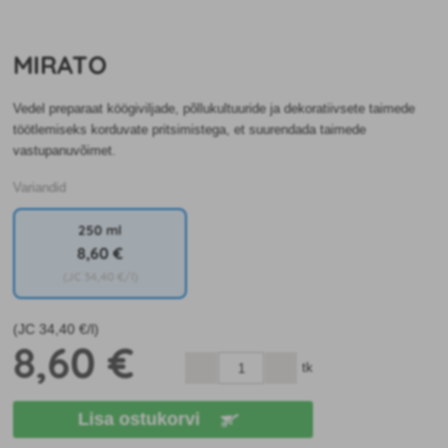
MIRATO
Vedel preparaat köögiviljade, põllukultuuride ja dekoratiivsete taimede
töötlemiseks korduvate pritsimistega, et suurendada taimede
vastupanuvõimet.
Variandid
250 ml
8
,60 €
(JC
34
,40 €/l)
(JC
34
,40 €/l)
8
,60 €
tk
Lisa ostukorvi