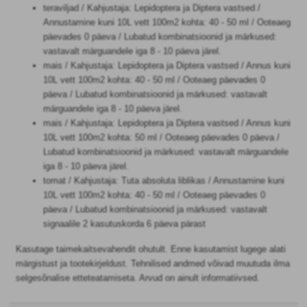
teraviljad / Kahjustaja: Lepidoptera ja Diptera vastsed /
Annustamine kuni 10L vett 100m2 kohta: 40 - 50 ml / Ooteaeg
päevades 0 päeva / Lubatud kombinatsioonid ja märkused:
vastavalt märguandele iga 8 - 10 päeva järel.
mais / Kahjustaja: Lepidoptera ja Diptera vastsed / Annus kuni
10L vett 100m2 kohta: 40 - 50 ml / Ooteaeg päevades 0
päeva / Lubatud kombinatsioonid ja märkused: vastavalt
märguandele iga 8 - 10 päeva järel.
mais / Kahjustaja: Lepidoptera ja Diptera vastsed / Annus kuni
10L vett 100m2 kohta: 50 ml / Ooteaeg päevades 0 päeva /
Lubatud kombinatsioonid ja märkused: vastavalt märguandele
iga 8 - 10 päeva järel.
tomat / Kahjustaja: Tuta absoluta liblikas / Annustamine kuni
10L vett 100m2 kohta: 40 - 50 ml / Ooteaeg päevades 0
päeva / Lubatud kombinatsioonid ja märkused: vastavalt
signaalile 2 kasutuskorda 6 päeva pärast
Kasutage taimekaitsevahendit ohutult. Enne kasutamist lugege alati
märgistust ja tootekirjeldust. Tehnilised andmed võivad muutuda ilma
selgesõnalise etteteatamiseta. Arvud on ainult informatiivsed.