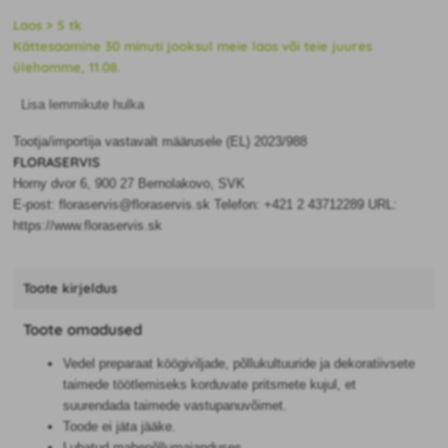
Laos > 5 tk
Kättesaamine 30 minuti jooksul meie laos või teie juures
ülehomme, 11.08.
Lisa lemmikute hulka
Tootja/importija vastavalt määrusele (EL) 2023/988
FLORASERVIS
Horny dvor 6, 900 27 Bernolakovo, SVK
E-post: floraservis@floraservis.sk Telefon: +421 2 43712289 URL:
https://www.floraservis.sk
Toote kirjeldus
Toote omadused
Vedel preparaat köögiviljade, põllukultuuride ja dekoratiivsete
taimede töötlemiseks korduvate pritsmete kujul, et
suurendada taimede vastupanuvõimet.
Toode ei jäta jääke.
Lubatud mahepõllumajanduses.