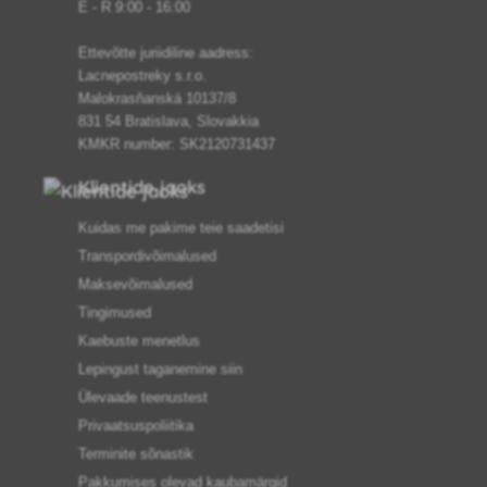
E - R 9:00 - 16:00
Ettevõtte juriidiline aadress:
Lacnepostreky s.r.o.
Malokrasňanská 10137/8
831 54 Bratislava, Slovakkia
KMKR number: SK2120731437
Klientide jaoks
Kuidas me pakime teie saadetisi
Transpordivõimalused
Maksevõimalused
Tingimused
Kaebuste menetlus
Lepingust taganemine siin
Ülevaade teenustest
Privaatsuspoliitika
Terminite sõnastik
Pakkumises olevad kaubamärgid