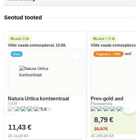
Seotud tooted
Laos 3 tk
Laos > 5 tk
Võite saada esmaspäeval, 10.08.
Võite saada esmaspäeval, 1
Uus
Tegevus −76%
Natura Urtica kontsentraat
Prev-gold aed
SBM
Floraservis
(1)
(6)
5.0
5.0
8
,79 €
S
11
,43 €
36
,57€
JC
11
,43 €/l
JC
293
,00 €/l