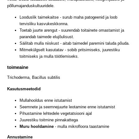
põllumajanduskultuuridele.
Looduslik taimekaitse - surub maha patogeenid ja loob
tervisliku kasvukeskkonna.
Toetab juurte arengut - suurendab toitainete omastamist ja
parandab taimede elujõulisust.
Säilitab mulla niiskust - aitab taimedel paremini taluda põuda.
Mitmekülgselt kasutatav - sobib pritsimiseks, juurestiku
toitmiseks ja mulla töötlemiseks.
toimeaine
Trichoderma, Bacillus subtilis
Kasutusmeetodid
Mullahooldus enne istutamist
Seemnete ja seemnejuurte leotamine enne istutamist
Pihustamine lehtedele vegetatsiooni ajal
Juurestiku toitmine pinnakattega
Muru hooldamine
- mulla mikrofloora taastamine
Annustamine