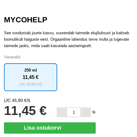
MYCOHELP
See soodustab juurte kasvu, suurendab taimede elujõulisust ja kaitseb
loomulikult haiguste eest. Orgaaniline lahendus terve mulla ja tugevate
taimede jaoks, mida saab kasutada aastaringselt.
Variandid
250 ml
11
,45 €
(JC
45
,80 €/l)
(JC
45
,80 €/l)
11
,45 €
tk
Lisa ostukorvi