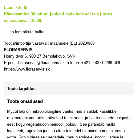
Laos > 20 tk
Kättesaamine 30 minuti jooksul meie laos või teie juures
esmaspäeval, 10.08.
Lisa lemmikute hulka
Tootja/importija vastavalt määrusele (EL) 2023/988
FLORASERVIS
Horny dvor 6, 900 27 Bernolakovo, SVK
E-post: floraservis@floraservis.sk Telefon: +421 2 43712289 URL:
https://www.floraservis.sk
Toote kirjeldus
Toote omadused
MycoHelp on mikrobioloogiline väetis, mis sisaldab kasulikke
mikroorganisme, mis kaitsevad taimi seen- ja bakteriaalsete haiguste
eest kogu vegetatsiooniperioodi jooksul. See parandab mulla
kvaliteeti, tugevdab juuri ja aitab taimedel toitained paremini vastu
võtta. Sobib ideaalselt aedadele, muruplatsidele, köögiviljadele ja