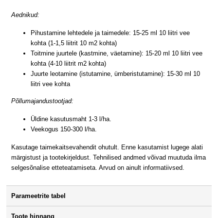
Aednikud:
Pihustamine lehtedele ja taimedele: 15-25 ml 10 liitri vee
kohta (1-1,5 liitrit 10 m2 kohta)
Toitmine juurtele (kastmine, väetamine): 15-20 ml 10 liitri vee
kohta (4-10 liitrit m2 kohta)
Juurte leotamine (istutamine, ümberistutamine): 15-30 ml 10
liitri vee kohta
Põllumajandustootjad:
Üldine kasutusmaht 1-3 l/ha.
Veekogus 150-300 l/ha.
Kasutage taimekaitsevahendit ohutult. Enne kasutamist lugege alati
märgistust ja tootekirjeldust. Tehnilised andmed võivad muutuda ilma
selgesõnalise etteteatamiseta. Arvud on ainult informatiivsed.
Parameetrite tabel
Toote hinnang