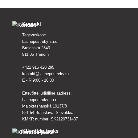
vahel. Lugege edasi, et te
millised neist on teie aeda
Kontakt
Tegevuskoht:
Lacnepostreky s.r.o.
Brnianska 2343
911 05 Trenčín
+421 915 420 295
kontakt@lacnepostreky.sk
E - R 9:00 - 16:00
Ettevõtte juriidiline aadress:
Lacnepostreky s.r.o.
Malokrasňanská 10137/8
831 54 Bratislava, Slovakkia
KMKR number: SK2120731437
Klientide jaoks