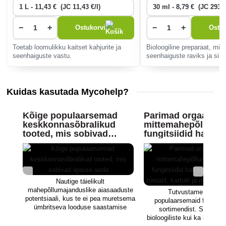
−
+
−
+
Ostukorvi
Ostuk
Toetab loomulikku kaitset kahjurite ja
Bioloogiline preparaat, mi
seenhaiguste vastu.
seenhaiguste raviks ja siht
tõrjeks laias valikus põlluku
Kuidas kasutada Mycohelp?
Kõige populaarsemad
Parimad orgaanilis
keskkonnasõbralikud
mittemahepõlluma
tooted, mis sobivad
fungitsiidid hallitu
igasse aeda
vastu kurgil, tomati
kartulil ja muudel
kultuuridel
Nautige täielikult
mahepõllumajanduslike aiasaaduste
Tutvustame teile kõ
potentsiaali, kus te ei pea muretsema
populaarsemaid fungitsi
ümbritseva looduse saastamise
sortimendist. Saate val
pärast. Need on ohutud ka lastele ja
bioloogiliste kui ka keemili
loomadele.