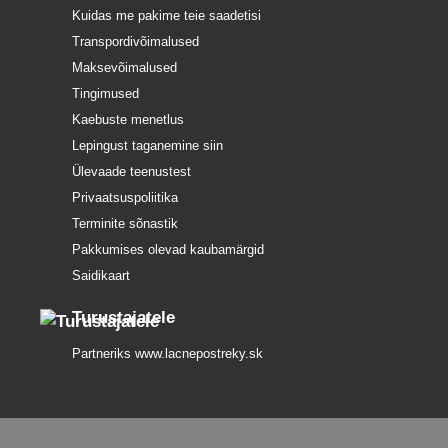
Kuidas me pakime teie saadetisi
Transpordivõimalused
Maksevõimalused
Tingimused
Kaebuste menetlus
Lepingust taganemine siin
Ülevaade teenustest
Privaatsuspoliitika
Terminite sõnastik
Pakkumises olevad kaubamärgid
Saidikaart
Turustajatele
Partneriks
www.lacnepostreky.sk