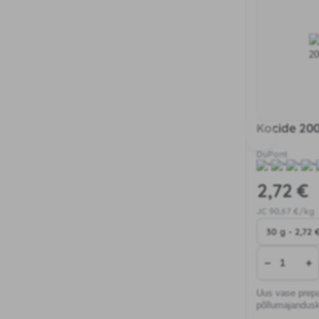
Kocide 20
DuPont
2
,72 €
JC
90
,67 €/kg
−
+
Uus vase prep
põllumajandusk