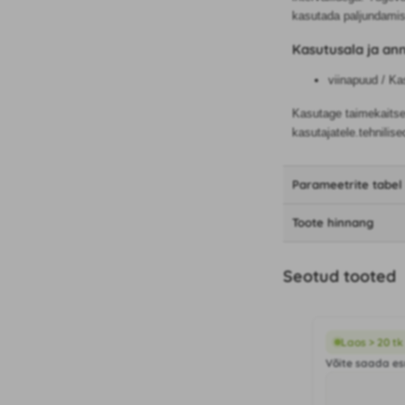
kasutada paljundamis
Kasutusala ja an
viinapuud / Ka
Kasutage taimekaitsev
kasutajatele.tehnilis
Parameetrite tabel
Toote hinnang
Seotud tooted
Laos > 20 tk
Võite saada es