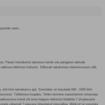
spooride vastu.
vastu. Pärast imendumist taimesse toimib see patogeeni rakkude
e nakkuse tekkimist kultuuris. Sõltuvalt nakatumise intensiivsusest võib
iti kiire taimekasvu ajal. Soovitatav on kasutada 500 - 1500 liitrit
sutusviisist. Töötlemise kuupäev: Tehke esimene manustamine viinamarja
nakkussurve korral või enne haiguse tekkimist töödelda 7-14-päevaste
tada vähemalt 7-päevase lühendatud intervalliga. Mildicut'i ei soovitata