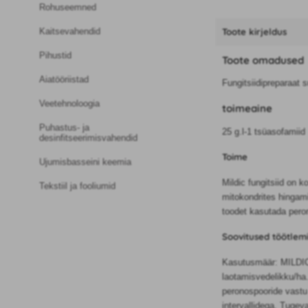
Rohuseemned
Kaitsevahendid
Toote kirjeldus
Pihustid
Toote omadused
Aiatööriistad
Fungitsiidipreparaat 
Veetehnoloogia
toimeaine
Puhastus- ja
25 g.l-1 tsüasofamiid
desinfitseerimisvahendid
Toime
Ujumisbasseini keemia
Mildic fungitsiid on 
Tekstiil ja fooliumid
mitokondrites hingami
toodet kasutada pero
Soovitused töötlem
Kasutusmäär: MILDICUT
laotamisvedelikku/ha
peronospooride vastu
intervallidega. Tugev