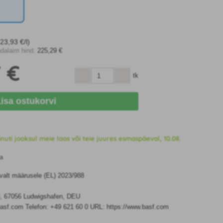
C
23
,93 €/l)
dalaim hind:
225
,29 €
7 €
tk
Lisa ostukorvi
uti jooksul meie laos või teie juures esmaspäeval, 10.08.
a
avalt määrusele (EL) 2023/988
8, 67056 Ludwigshafen, DEU
basf.com Telefon: +49 621 60 0 URL: https://www.basf.com