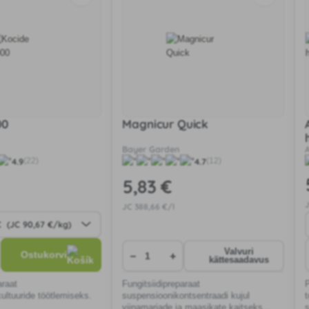
00
Magnicur Quick
Bayer Garden
4.9
4.7
(22)
(12)
5
,83 €
JC
388
,66 €/l
Valvuri
−
+
Ostukorvi
kättesaadavus
araat
Fungitsiidipreparaat
P
ultuuride töötlemiseks.
suspensioonikontsentraadi kujul
viinamarjade ja maasikate kaitseks