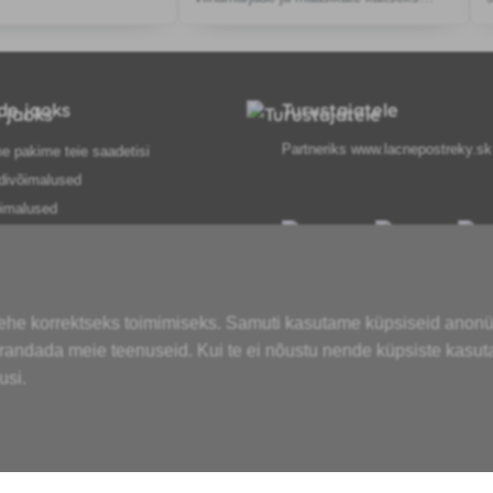
botrüütuse ja kirsside kaitseks
monilioosi vastu.
ide jaoks
Turustajatele
Partneriks
www.lacnepostreky.sk
e pakime teie saadetisi
divõimalused
imalused
sed
e menetlus
t taganemine siin
lehe korrektseks toimimiseks. Samuti kasutame küpsiseid anon
 teenustest
parandada meie teenuseid. Kui te ei nõustu nende küpsiste kasu
spoliitika
usi.
e sõnastik
ses olevad kaubamärgid
t