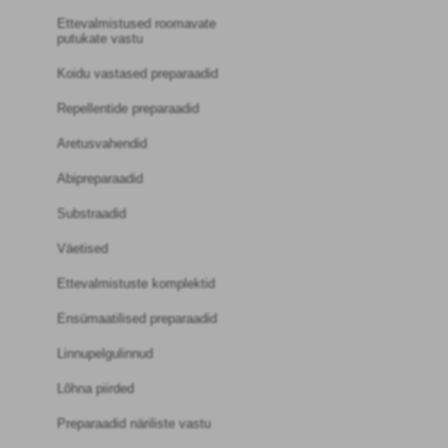
Ettevalmistused roomavate
putukate vastu
Koidu vastased preparaadid
Repellentide preparaadid
Aretusvahendid
Abipreparaadid
Substraadid
Väetised
Ettevalmistuste komplektid
Ensümaatilised preparaadid
Linnupelgulinnud
Lõhna piirded
Preparaadid näriliste vastu