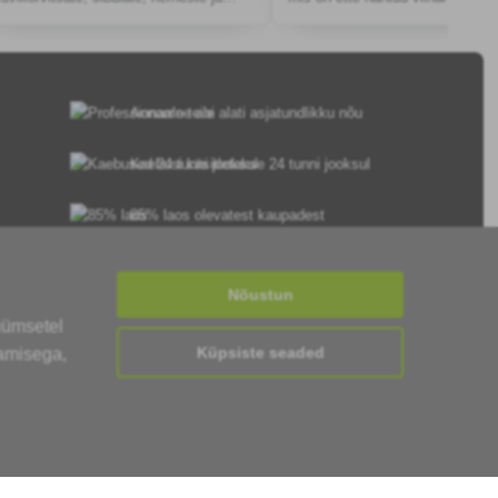
küüslaugu hallitusseente vastu.
ja luuviljade kompleksseks
fungitsiidseks kaitseks.
Anname teile alati asjatundlikku nõu
Kaebusi käsitletakse 24 tunni jooksul
85% laos olevatest kaupadest
Kohaletoimetamine 24 tunni jooksul E-R
Nõustun
üümsetel
Küpsiste seaded
tamisega,