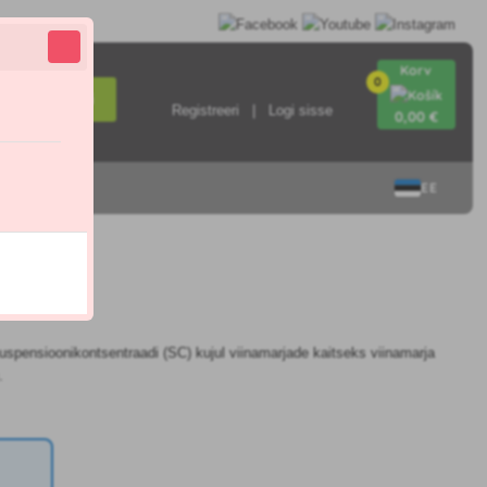
Korv
0
Otsi
Registreeri
Logi sisse
0
,00 €
EE
suspensioonikontsentraadi (SC) kujul viinamarjade kaitseks viinamarja
.