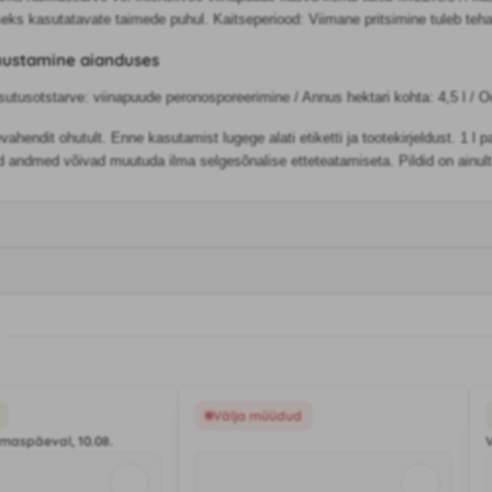
eks kasutatavate taimede puhul. Kaitseperiood: Viimane pritsimine tuleb teh
nustamine aianduses
sutusotstarve: viinapuude peronosporeerimine / Annus hektari kohta: 4,5 l /
ahendit ohutult. Enne kasutamist lugege alati etiketti ja tootekirjeldust. 1 l
ed andmed võivad muutuda ilma selgesõnalise etteteatamiseta. Pildid on ainult
Välja müüdud
maspäeval, 10.08.