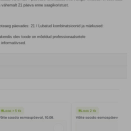
a vähemalt 21 päeva enne saagikoristust.
 Ooteaeg päevades: 21 / Lubatud kombinatsioonid ja märkused:
 pakendis olev toode on mõeldud professionaalsetele
 informatiivsed.
Laos > 5 tk
Laos 2 tk
Võite saada esmaspäeval, 10.08.
Võite saada esmaspäeval, 10.08