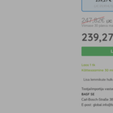
239
,27 €
(JC
23
,93 €/l)
247
,82€
(J
Viimase 30 päeva ma
239
,2
Laos 1 tk
Kättesaamine 30 min
Lisa lemmikute hulk
Tootja/importija vast
BASF SE
Carl-Bosch-Straße 3
E-post: global.info@