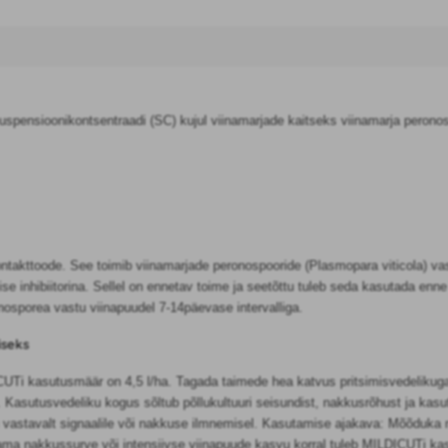
suspensioonikontsentraadi (SC) kujul viinamarjade kaitseks viinamarja perono
kontakttoode. See toimib viinamarjade peronospooride (Plasmopara viticola) 
se inhibiitorina. Sellel on ennetav toime ja seetõttu tuleb seda kasutada enn
nosporea vastu viinapuudel 7-14päevase intervalliga.
iseks
i kasutusmäär on 4,5 l/ha. Tagada taimede hea katvus pritsimisvedelikuga, er
. Kasutusvedeliku kogus sõltub põllukultuuri seisundist, nakkusrõhust ja ka
 vastavalt signaalile või nakkuse ilmnemisel. Kasutamise ajakava: Mõõduka 
ama nakkussurve või intensiivse viinapuude kasvu korral tuleb MILDICUTi kasu