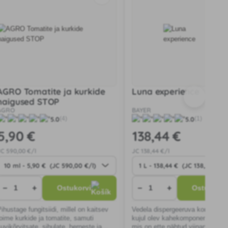
AGRO Tomatite ja kurkide
Luna experience
haigused STOP
AGRO
BAYER
5.0
5.0
(4)
(1)
5
,90 €
138
,44 €
JC
590
,00 €/l
JC
138
,44 €/l
−
+
−
+
Ostukorvi
Ostukorvi
ihustage fungitsiidi, millel on kaitsev
Vedela dispergeeruva kontsentra
toime kurkide ja tomatite, samuti
kujul olev kahekomponentne pre
suvikõrvitsate, sibulate, herneste ja
mis on ette nähtud viinamarjade