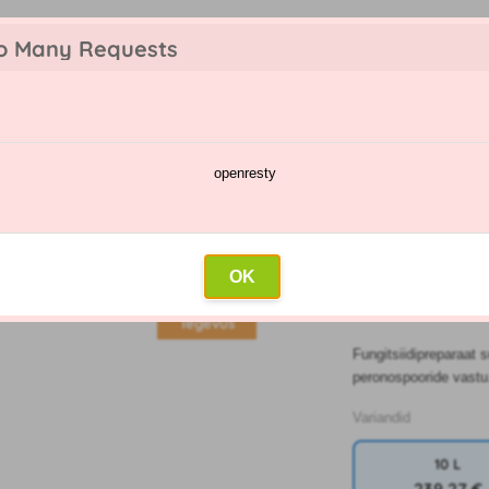
o Many Requests
openresty
te kataloog
Pihustamise kalender
Hulgimüük
Kontakt
ste vastu
»
Fungitsiidid
»
Mildicut
OK
MILDICUT
Tegevus
Fungitsiidipreparaat 
peronospooride vastu
Variandid
10 L