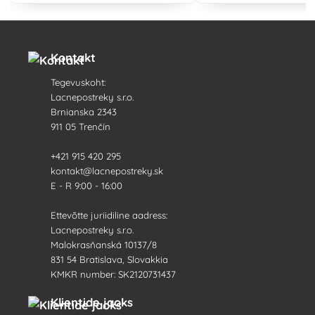
tõrjeks teravilja, puuviljade ja marjade
puhul. viljapuuaedades, dekoratiivsete
murude, köögiviljade ja muude
põllukultuuri
Kontakt
Tegevuskoht:
Lacnepostreky s.r.o.
Brnianska 2343
911 05 Trenčín
+421 915 420 295
kontakt@lacnepostreky.sk
E - R 9:00 - 16:00
Ettevõtte juriidiline aadress:
Lacnepostreky s.r.o.
Malokrasňanská 10137/8
831 54 Bratislava, Slovakkia
KMKR number: SK2120731437
Klientide jaoks