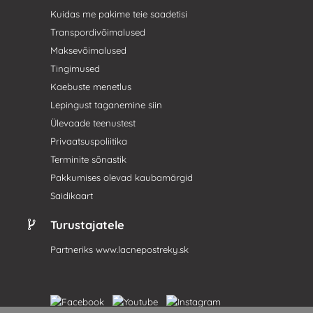
Kuidas me pakime teie saadetisi
Transpordivõimalused
Maksevõimalused
Tingimused
Kaebuste menetlus
Lepingust taganemine siin
Ülevaade teenustest
Privaatsuspoliitika
Terminite sõnastik
Pakkumises olevad kaubamärgid
Saidikaart
Turustajatele
Partneriks
www.lacnepostreky.sk