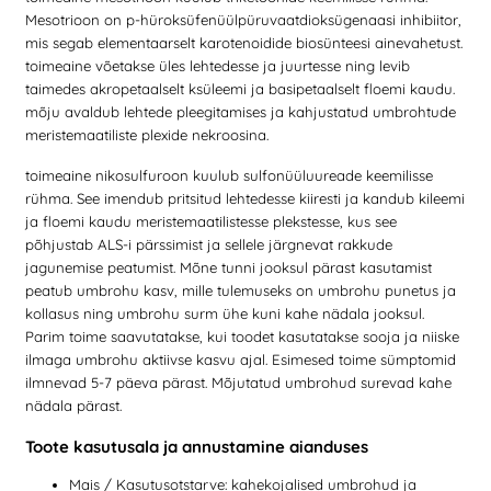
Mesotrioon on p-hüroksüfenüülpüruvaatdioksügenaasi inhibiitor,
mis segab elementaarselt karotenoidide biosünteesi ainevahetust.
toimeaine võetakse üles lehtedesse ja juurtesse ning levib
taimedes akropetaalselt ksüleemi ja basipetaalselt floemi kaudu.
mõju avaldub lehtede pleegitamises ja kahjustatud umbrohtude
meristemaatiliste plexide nekroosina.
toimeaine nikosulfuroon kuulub sulfonüüluureade keemilisse
rühma. See imendub pritsitud lehtedesse kiiresti ja kandub kileemi
ja floemi kaudu meristemaatilistesse plekstesse, kus see
põhjustab ALS-i pärssimist ja sellele järgnevat rakkude
jagunemise peatumist. Mõne tunni jooksul pärast kasutamist
peatub umbrohu kasv, mille tulemuseks on umbrohu punetus ja
kollasus ning umbrohu surm ühe kuni kahe nädala jooksul.
Parim toime saavutatakse, kui toodet kasutatakse sooja ja niiske
ilmaga umbrohu aktiivse kasvu ajal. Esimesed toime sümptomid
ilmnevad 5-7 päeva pärast. Mõjutatud umbrohud surevad kahe
nädala pärast.
Toote kasutusala ja annustamine aianduses
Mais / Kasutusotstarve: kahekojalised umbrohud ja