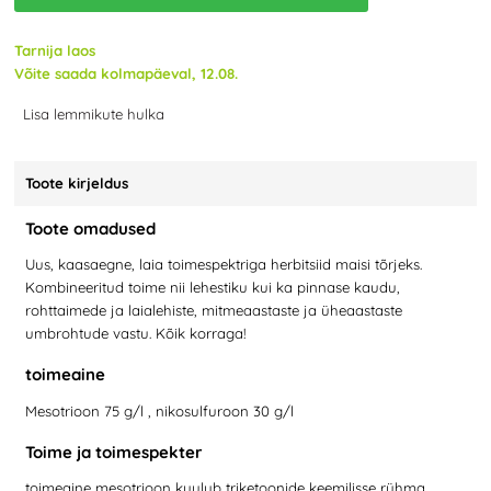
Tarnija laos
Võite saada kolmapäeval, 12.08.
Lisa lemmikute hulka
Toote kirjeldus
Toote omadused
Uus, kaasaegne, laia toimespektriga herbitsiid maisi tõrjeks.
Kombineeritud toime nii lehestiku kui ka pinnase kaudu,
rohttaimede ja laialehiste, mitmeaastaste ja üheaastaste
umbrohtude vastu. Kõik korraga!
toimeaine
Mesotrioon 75 g/l , nikosulfuroon 30 g/l
Toime ja toimespekter
toimeaine mesotrioon kuulub triketoonide keemilisse rühma.