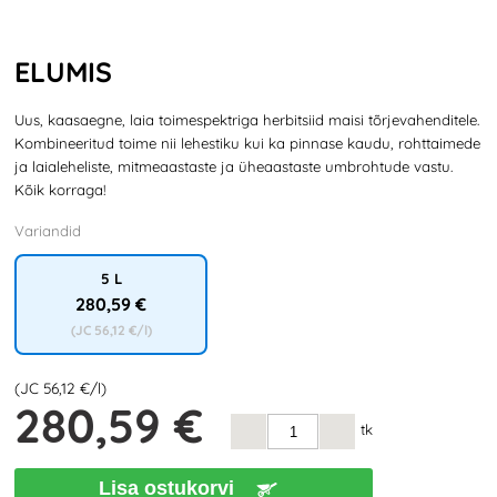
ELUMIS
Uus, kaasaegne, laia toimespektriga herbitsiid maisi tõrjevahenditele.
Kombineeritud toime nii lehestiku kui ka pinnase kaudu, rohttaimede
ja laialeheliste, mitmeaastaste ja üheaastaste umbrohtude vastu.
Kõik korraga!
Variandid
5 L
280
,59 €
(JC
56
,12 €/l)
(JC
56
,12 €/l)
280
,59 €
tk
Lisa ostukorvi