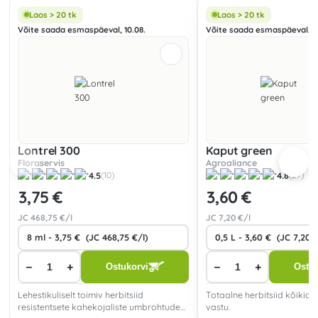
Laos > 20 tk
Laos > 20 tk
Võite saada esmaspäeval, 10.08.
Võite saada esmaspäeval, 10
Lontrel 300
Kaput green
Floraservis
Agroaliance
4.5
4.8
(10)
(27)
3
,75 €
3
,60 €
JC
468
,75 €/l
JC
7
,20 €/l
−
+
−
+
Ostukorvi
Ostuk
Lehestikuliselt toimiv herbitsiid
Totaalne herbitsiid kõikid
resistentsete kahekojaliste umbrohtude
vastu.