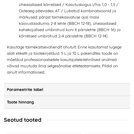
üheaastased kõrrelised / Kasutuskogus l/ha: 1,0 - 1,5 /
Ooteaeg päevades: AT / Lubatud kombinatsioonid ja
märkused: pärast taimekasvatuse ajal maisi
kasvustaadiumis 2-8 lehte (BBCH 12-18), üheaastased
kahekojalised umbrohud kuni 6 pärislehte (BBCH 16) ja
kõrrelised umbrohud 2-4 pärislehte (BBCH 12-14)
Kasutage taimekaitsevahendit ohutult. Enne kasutamist lugege
alati etiketti ja tootekirjeldust. 5 L ja 10 L pakendites toode on
mõeldud professionaalsetele kasutajatele.tehnilised andmed
võivad muutuda ilma selgesõnalise etteteatamiseta. Pildid on
ainult informatiivsed.
Parameetrite tabel
Toote hinnang
Seotud tooted