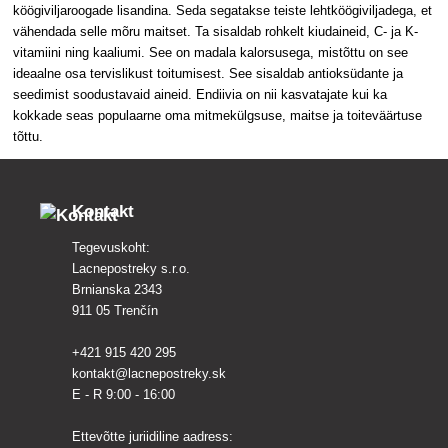
köögiviljaroogade lisandina. Seda segatakse teiste lehtköögiviljadega, et
vähendada selle mõru maitset. Ta sisaldab rohkelt kiudaineid, C- ja K-
vitamiini ning kaaliumi. See on madala kalorsusega, mistõttu on see
ideaalne osa tervislikust toitumisest. See sisaldab antioksüdante ja
seedimist soodustavaid aineid. Endiivia on nii kasvatajate kui ka
kokkade seas populaarne oma mitmekülgsuse, maitse ja toiteväärtuse
tõttu.
Kontakt
Tegevuskoht:
Lacnepostreky s.r.o.
Brnianska 2343
911 05 Trenčín
+421 915 420 295
kontakt@lacnepostreky.sk
E - R 9:00 - 16:00
Ettevõtte juriidiline aadress: