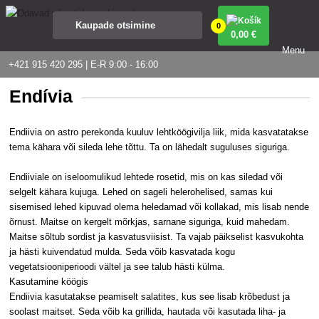
0
0
,00 €
Menu
+421 915 420 295 | E-R 9:00 - 16:00
Endívia
Endiivia on astro perekonda kuuluv lehtköögivilja liik, mida kasvatatakse
tema kähara või sileda lehe tõttu. Ta on lähedalt suguluses siguriga.
Endiiviale on iseloomulikud lehtede rosetid, mis on kas siledad või
selgelt kähara kujuga. Lehed on sageli helerohelised, samas kui
sisemised lehed kipuvad olema heledamad või kollakad, mis lisab nende
õrnust. Maitse on kergelt mõrkjas, sarnane siguriga, kuid mahedam.
Maitse sõltub sordist ja kasvatusviisist. Ta vajab päikselist kasvukohta
ja hästi kuivendatud mulda. Seda võib kasvatada kogu
vegetatsiooniperioodi vältel ja see talub hästi külma.
Kasutamine köögis
Endiivia kasutatakse peamiselt salatites, kus see lisab krõbedust ja
soolast maitset. Seda võib ka grillida, hautada või kasutada liha- ja