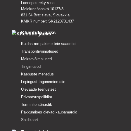
Lacnepostreky s.r.o.
Malokrasňanská 10137/8
831 54 Bratislava, Slovakkia
KMKR number: SK2120731437
Klientide jaoks
Kuidas me pakime teie saadetisi
Transpordivõimalused
Maksevõimalused
Tingimused
Kaebuste menetlus
Lepingust taganemine siin
Ülevaade teenustest
Privaatsuspoliitika
Terminite sõnastik
Pakkumises olevad kaubamärgid
Saidikaart