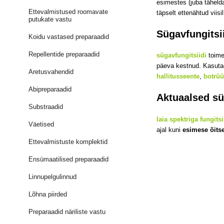
esimestes (juba täheld
Ettevalmistused roomavate
täpselt ettenähtud viis
putukate vastu
Sügavfungitsi
Koidu vastased preparaadid
Repellentide preparaadid
sügavfungitsiidi
toim
päeva kestnud. Kasutag
Aretusvahendid
hallitusseente
,
botrüü
Abipreparaadid
Aktuaalsed sü
Substraadid
laia spektriga fungits
Väetised
ajal kuni
esimese õits
Ettevalmistuste komplektid
Ensümaatilised preparaadid
Linnupelgulinnud
Lõhna piirded
Preparaadid näriliste vastu