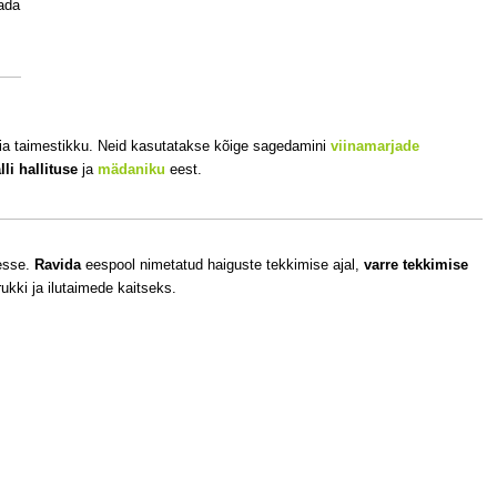
tada
 aia taimestikku. Neid kasutatakse kõige sagedamini
viinamarjade
lli hallituse
ja
mädaniku
eest.
desse.
Ravida
eespool nimetatud haiguste tekkimise ajal,
varre tekkimise
rukki ja ilutaimede kaitseks.