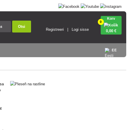
Korv
0
Otsi
Registreeri
Logi sisse
0
,00 €
EE
ssa
e
ut