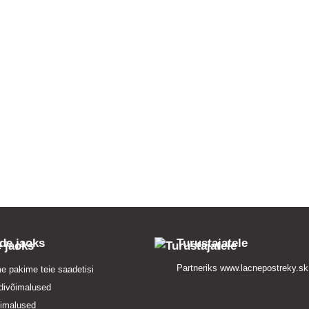
ide jaoks
Turustajatele
Partneriks
www.lacnepostreky.sk
e pakime teie saadetisi
divõimalused
imalused