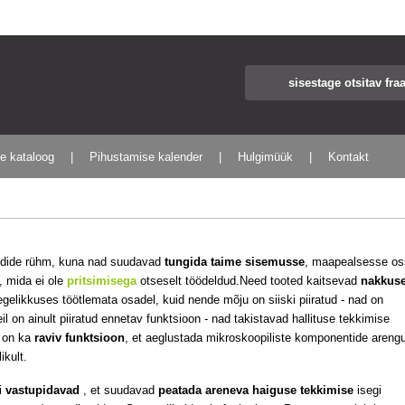
te kataloog
Pihustamise kalender
Hulgimüük
Kontakt
siidide rühm, kuna nad suudavad
tungida taime sisemusse
, maapealsesse o
 mida ei ole
pritsimisega
otseselt töödeldud.Need tooted kaitsevad
nakkus
gelikkuses töötlemata osadel, kuid nende mõju on siiski piiratud - nad on
l on ainult piiratud ennetav funktsioon - nad takistavad hallituse tekkimise
l on ka
raviv funktsioon
, et aeglustada mikroskoopiliste komponentide areng
ikult.
ii
vastupidavad
, et suudavad
peatada areneva haiguse tekkimise
isegi