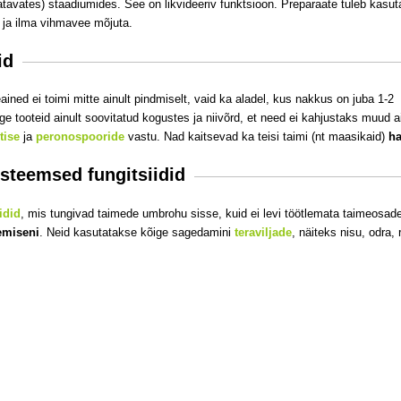
atavates) staadiumides. See on likvideeriv funktsioon. Preparaate tuleb kasu
il ja ilma vihmavee mõjuta.
id
eained
ei toimi mitte ainult pindmiselt, vaid ka aladel, kus nakkus on juba 1-2
e tooteid ainult soovitatud kogustes ja niivõrd, et need ei kahjustaks muud
tise
ja
peronospooride
vastu. Nad kaitsevad ka teisi taimi (nt maasikaid)
ha
steemsed fungitsiidid
iidid
, mis tungivad taimede umbrohu sisse, kuid ei levi töötlemata taimeosa
emiseni
. Neid kasutatakse kõige sagedamini
teraviljade
, näiteks nisu, odra, 