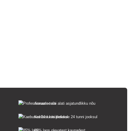
Anname teile alati asjatundlikku nõu
Kaebusi käsitletakse 24 tunni jooksul
85% laos olevatest kaupadest