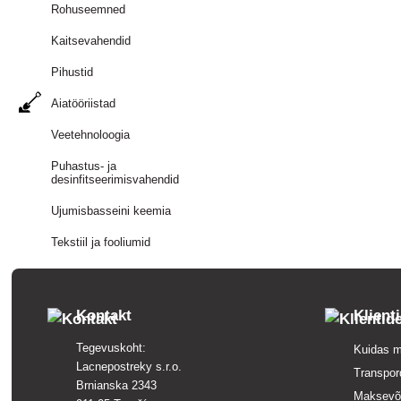
Rohuseemned
Kaitsevahendid
Pihustid
Aiatööriistad
Veetehnoloogia
Puhastus- ja
desinfitseerimisvahendid
Ujumisbasseini keemia
Tekstiil ja fooliumid
Kontakt
Klient
Tegevuskoht:
Kuidas m
Lacnepostreky s.r.o.
Transpor
Brnianska 2343
Maksevõ