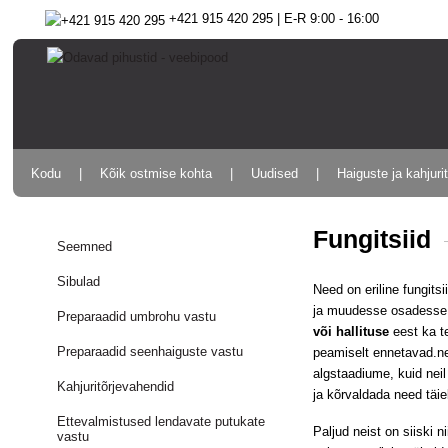
+421 915 420 295 | E-R 9:00 - 16:00
Kodu
Kõik ostmise kohta
Uudised
Haiguste ja kahjuri
Fungitsiid
Seemned
Sibulad
Need on eriline fungit
ja muudesse osadesse,
Preparaadid umbrohu vastu
või hallituse
eest ka te
Preparaadid seenhaiguste vastu
peamiselt ennetavad.nei
algstaadiume, kuid nei
Kahjuritõrjevahendid
ja kõrvaldada need täiel
Ettevalmistused lendavate putukate
Paljud neist on siiski n
vastu