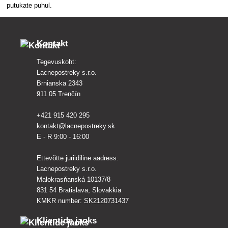
putukate puhul.
Kontakt
Tegevuskoht:
Lacnepostreky s.r.o.
Brnianska 2343
911 05 Trenčín
+421 915 420 295
kontakt@lacnepostreky.sk
E - R 9:00 - 16:00
Ettevõtte juriidiline aadress:
Lacnepostreky s.r.o.
Malokrasňanská 10137/8
831 54 Bratislava, Slovakkia
KMKR number: SK2120731437
Klientide jaoks