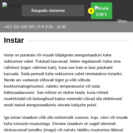
0
0
,00 €
Menu
+421 915 420 295 | E-R 9:00 - 16:00
Instar
Instar on putukate või muude lülijalgsete arengustaadium kahe
nukkumise vahel. Putukad kasvavad, heites regulaarselt maha oma
väliskest (tugev välimine kate), kuna see kate ei lase putukatel
kasvada. Seda perioodi kahe nukkumise vahel nimetatakse instariks.
Nende arv varieerub sõltuvalt liigist ja võib sõltuda
keskkonnatingimustest, näiteks temperatuurist või toidu
kättesaadavusest. See mõiste on oluline teada, kuna mõned
insektitsiidid või bioloogilised kaitse meetodid võivad olla efektiivsed
ainult teatud arengustaadiumis olevate kahjurite puhul.
Iga instari staadium võib olla iseloomulik suuruse, kuju, värvi või muude
keha tunnuste muutustega. Viimane staadium on sageli üleminek
täiskasvanud isendiks (imago) või nukuks täieliku muutumise läbinud