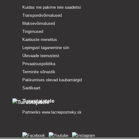
Kuidas me pakime teie saadetisi
Transpordivõimalused
Maksevõimalused
Tingimused
Kaebuste menetlus
Lepingust taganemine siin
Ülevaade teenustest
Privaatsuspoliitika
Terminite sõnastik
Pakkumises olevad kaubamärgid
Saidikaart
Turustajatele
Partneriks
www.lacnepostreky.sk