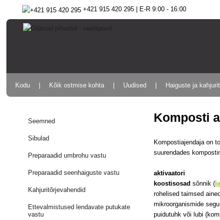
+421 915 420 295 | E-R 9:00 - 16:00
Kodu
Kõik ostmise kohta
Uudised
Haiguste ja kahjuri
Komposti a
Seemned
Sibulad
Kompostiajendaja on to
suurendades kompostimi
Preparaadid umbrohu vastu
Preparaadid seenhaiguste vastu
aktivaatori
koostisosad
sõnnik (
l
Kahjuritõrjevahendid
rohelised taimsed ained 
mikroorganismide segu (
Ettevalmistused lendavate putukate
puidutuhk või lubi (kom
vastu