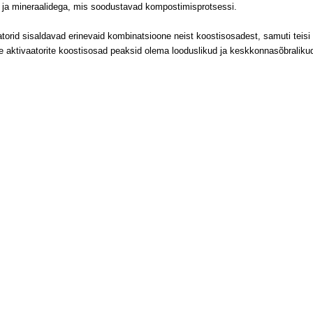
 ja mineraalidega, mis soodustavad kompostimisprotsessi.
torid sisaldavad erinevaid kombinatsioone neist koostisosadest, samuti teisi
 aktivaatorite koostisosad peaksid olema looduslikud ja keskkonnasõbraliku