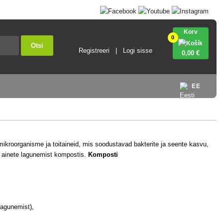
Korv
0
Otsi
Registreeri
Logi sisse
0
,00 €
EE
mikroorganisme ja toitaineid, mis soodustavad bakterite ja seente kasvu,
e ainete lagunemist kompostis.
Komposti
lagunemist),