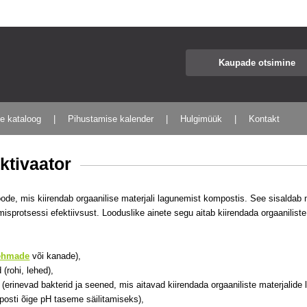
te kataloog
Pihustamise kalender
Hulgimüük
Kontakt
ktivaator
ode, mis kiirendab orgaanilise materjali lagunemist kompostis. See sisaldab 
sprotsessi efektiivsust. Looduslike ainete segu aitab kiirendada orgaanilist
ehmade
või kanade),
(rohi, lehed),
erinevad bakterid ja seened, mis aitavad kiirendada orgaaniliste materjalide 
posti õige pH taseme säilitamiseks),