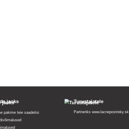
ide jaoks
Turustajatele
Partneriks
www.lacnepostreky.sk
e pakime teie saadetisi
divõimalused
imalused