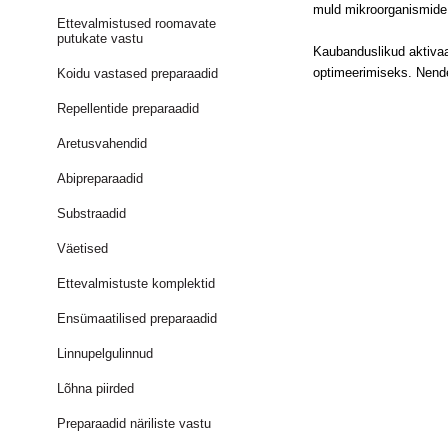
muld mikroorganismide
Ettevalmistused roomavate
putukate vastu
Kaubanduslikud aktivaa
optimeerimiseks. Nende
Koidu vastased preparaadid
Repellentide preparaadid
Aretusvahendid
Abipreparaadid
Substraadid
Väetised
Ettevalmistuste komplektid
Ensümaatilised preparaadid
Linnupelgulinnud
Lõhna piirded
Preparaadid näriliste vastu