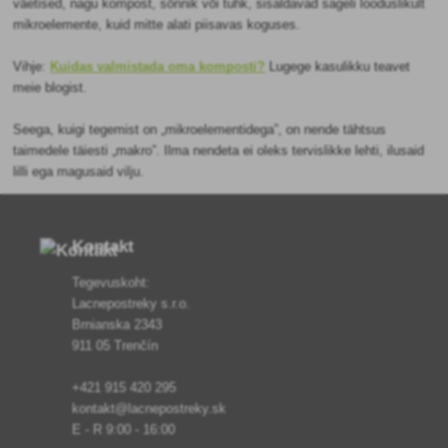
väetised, nagu kompost, sõnnik või tuhk, sisaldavad sageli looduslikult
mikroelemente, kuid mitte alati piisavas koguses.
Vihje:
Kuidas valmistada oma komposti?
Lugege kasulikku teavet
meie blogist.
Seega, kuigi tegemist on „mikroelementidega”, on nende tähtsus
taimedele täiesti „makro”. Ilma nendeta ei oleks tervislikke lehti, ilusaid
lilli ega magusaid vilju.
Kontakt
Tegevuskoht:
Lacnepostreky s.r.o.
Brnianska 2343
911 05 Trenčín
+421 915 420 295
kontakt@lacnepostreky.sk
E - R 9:00 - 16:00