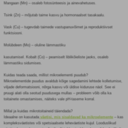
Mangaan (Mn) – osaleb fotosünteesis ja ainevahetuses.
Tsink (Zn) – mõjutab taime kasvu ja hormonaalset tasakaalu.
Vask (Cu) – tugevdab taimede vastupanuvõimet ja reproduktiivset
funktsiooni.
Molübdeen (Mo) – oluline lämmastiku
kasutamisel. Kobalt (Co) – peamiselt liblikõieliste jaoks, osaleb
lämmastiku sidumises.
Kuidas teada saada, millist mikroelementi puudub?
Mikroelementide puudus avaldub kõige sagedamini lehtede kolletumise,
viljade deformatsiooni, nõrga kasvu või üldise kiduruse näol. See ei
pruugi alati olla seotud puudusega mullas – probleem võib olla ka
toitainete omastamises, näiteks vale pH-taseme korral.
Millal ja kuidas mikrotoitaineid täiendada?
Ideaalne on kasutada
väetisi, mis sisaldavad ka mikroelemente
– kas
kompleksväetistes või spetsiaalsete leheväetiste kujul. Looduslikud