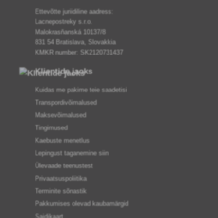
Ettevõtte juriidiline aadress:
Lacnepostreky s.r.o.
Malokrasňanská 10137/8
831 54 Bratislava, Slovakkia
KMKR number: SK2120731437
Klientide jaoks
Kuidas me pakime teie saadetisi
Transpordivõimalused
Maksevõimalused
Tingimused
Kaebuste menetlus
Lepingust taganemine siin
Ülevaade teenustest
Privaatsuspoliitika
Terminite sõnastik
Pakkumises olevad kaubamärgid
Saidikaart