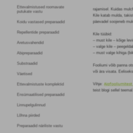
Ettevalmistused roomavate
rajamisel. Kuidas mulch
putukate vastu
Kile katab mulda, taki
päevadel soojeneb muld
Koidu vastased preparaadid
Repellentide preparaadid
Kile tüübid:
– must kile – kõige le
Aretusvahendid
– valge kile – peegeld
– must valge kihiga (bi
Abipreparaadid
Substraadid
Fooliumi võib panna ot
või ära visata. Eelisek
Väetised
Aiafooliumitest
Vihje:
Ettevalmistuste komplektid
teist blogi sellel teemal
Ensümaatilised preparaadid
Linnupelgulinnud
Lõhna piirded
Preparaadid näriliste vastu