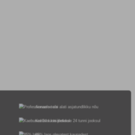
Anname teile alati asjatundlikku nõu
Kaebusi käsitletakse 24 tunni jooksul
85% laos olevatest kaupadest