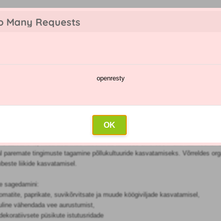
o Many Requests
openresty
te kataloog
Pihustamise kalender
Hulgimüük
Kontakt
skile
OK
iline abivahend, mida aednikud kasutavad taimede ümbruse mulla katmiseks.
jal paremate tingimuste tagamine põllukultuuride kasvatamiseks. Võrreldes org
mbeste liikide kasvatamisel.
e sagedamini:
omatite, paprikate, suvikõrvitsate ja muude köögiviljade kasvatamisel,
uline vähendada vee aurustumist,
dekoratiivsete püsikute istutusridade