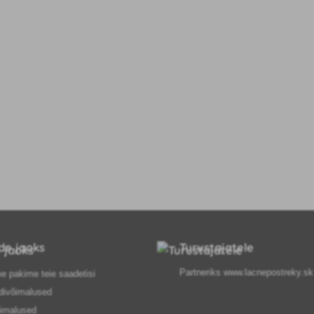
ide jaoks
Turustajatele
Partneriks
www.lacnepostreky.sk
e pakime teie saadetisi
divõimalused
imalused