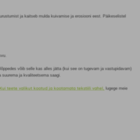
ustumist ja kaitseb mulda kuivamise ja erosiooni eest. Päikeselistel
svu.
lõppedes võib selle kas alles jätta (kui see on tugevam ja vastupidavam)
ka suurema ja kvaliteetsema saagi.
Kui teete valikut kootud ja kootamata tekstiili vahel,
lugege meie