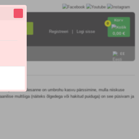
Korv
0
Otsi
Registreeri
Logi sisse
0
,00 €
EE
 Selle peamine ülesanne on umbrohu kasvu pärssimine, mulla niiskuse
aanilise multšiga (näiteks õlgedega või hakitud puiduga) on see püsivam ja