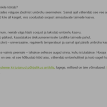
ikile töötab?
stades valguse jõudmist umbrohu seemneteni. Samal ajal vähendab see vee aur
 kile all kergelt, mis soodustab soojust armastavate taimede kasvu.
vinum, neelab väga hästi soojust ja takistab umbrohu kasvu,
ab päikest, kasutatakse ülekuumenemisele tundlike taimede puhul,
kolor) – universaalne, reguleerib temperatuuri ja samal ajal pärsib umbrohu ka
se valmis peenrale – tehakse sellesse augud sinna, kuhu istutatakse. Hooaja 
s on see, et see hõlbustab tööd aias, vähendab umbrohutõrjet ja toob sageli 
 oleme kirjutanud põhjalikus artiklis,
lugege, millised on teie võimalused.
.