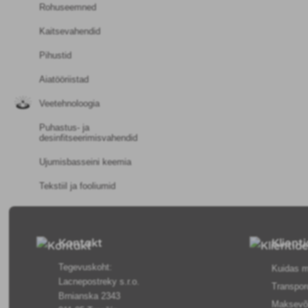
Rohuseemned
Kaitsevahendid
Pihustid
Aiatööriistad
Veetehnoloogia
Puhastus- ja
desinfitseerimisvahendid
Ujumisbasseini keemia
Tekstiil ja fooliumid
Kontakt
Klient
Tegevuskoht:
Kuidas m
Lacnepostreky s.r.o.
Transpor
Brnianska 2343
Maksevõ