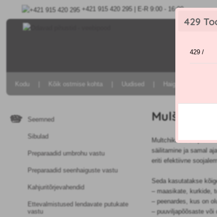
+421 915 420 295 | E-R 9:00 - 16:00
429 To
429 /
Kodu
Kõik ostmise kohta
Uudised
Haiguste ja kahjuri
Mulšeerimi
Seemned
Sibulad
Multchikileht on prakt
säilitamine ja samal a
Preparaadid umbrohu vastu
eriti efektiivne soojale
Preparaadid seenhaiguste vastu
Seda kasutatakse kõig
Kahjuritõrjevahendid
– maasikate, kurkide, t
– peenardes, kus on ol
Ettevalmistused lendavate putukate
– puuviljapõõsaste või 
vastu