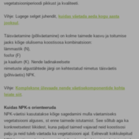
vegetatsiooniperioodi pikkust ja kvaliteeti.
Vihje: Lugege selget juhendit,
kuidas väetada aeda kogu aasta
jooksul
.
Täisväetamine (põliväetamine) on kolme taimede kasvu ja toitumise
jaoks kõige olulisema koostisosa kombinatsioon:
lämmastik (N),
fosfor (F)
ja kaalium (K). Nende ladinakeelsete
nimetuste algustähtede järgi on kehtestatud nimetus täisväetis
(põhiväetis) NPK.
Vihje:
Kompleksne ülevaade nende väetisekomponentide kohta
leiate siit
.
Kuidas NPK-s orienteeruda
NPK-väetisi kasutatakse kõige sagedamini mulla väetamiseks
vegetatsiooni alguses, st enne taimede istutamist. See sõltub aga ka
konkreetsetest liikidest, kuna paljud taimed vajavad neid koostisosi
palju ja neid tuleb väetada ka vegetatsiooni ajal. Eelnevalt kokkulepitud