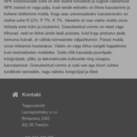
NPK koostisosade suhe on eriti oluline kevadisel ja sügisel väetamisel.
NPK tooteid on väga palju, kuid nende eeliseks on lihtne kasutamine ja
kohene töötlemine mulda. Kogu aias universaalseks kasutamiseks on
oluline suhe N 11%: P 7%: K 7%. Ideaalne on see väetis mulda sisse
töötada enne külvi ja istutamist. Granuleeritud vormis on need väga
tõhusad, neid on lihtne pinda laiali puistata, kuid kogu protsess peab
toimuma kuivalt, et vältida toimeainete väljauhtumist. Pärast mulda
sisse töötamist kastetakse. Väetis on väga tõhus kergelt happelistes
kuni neutraalsetes muldades. Seda võib kasutada puuviljade,
köögiviljade, põllu- ja dekoratiivsete kultuuride ning viinapuu
kasvatamisel. Granuleeritud vormis ei sobi see aga kloori suhtes
tundlikele taimedele, nagu näiteks köögiviljad ja lilled.
Kontakt
Tegevuskoht:
Lacnepostreky s.r.o.
Brnianska 2343
911 05 Trenčín