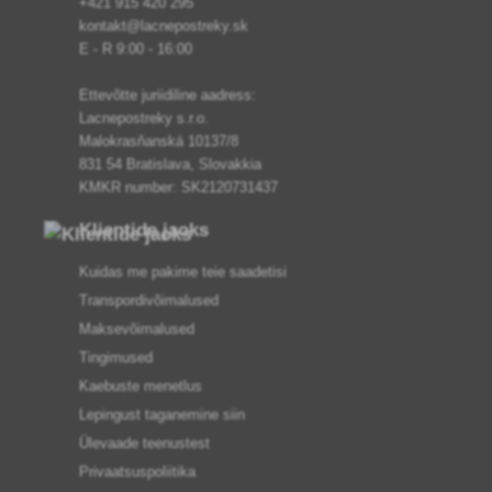
+421 915 420 295
kontakt@lacnepostreky.sk
E - R 9:00 - 16:00
Ettevõtte juriidiline aadress:
Lacnepostreky s.r.o.
Malokrasňanská 10137/8
831 54 Bratislava, Slovakkia
KMKR number: SK2120731437
Klientide jaoks
Kuidas me pakime teie saadetisi
Transpordivõimalused
Maksevõimalused
Tingimused
Kaebuste menetlus
Lepingust taganemine siin
Ülevaade teenustest
Privaatsuspoliitika