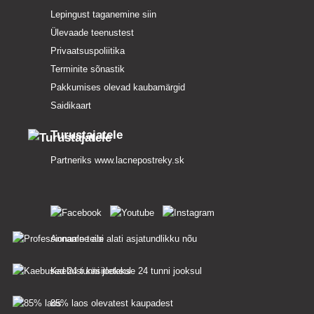
Lepingust taganemine siin
Ülevaade teenustest
Privaatsuspoliitika
Terminite sõnastik
Pakkumises olevad kaubamärgid
Saidikaart
Turustajatele
Partneriks
www.lacnepostreky.sk
Anname teile alati asjatundlikku nõu
Kaebusi käsitletakse 24 tunni jooksul
85% laos olevatest kaupadest