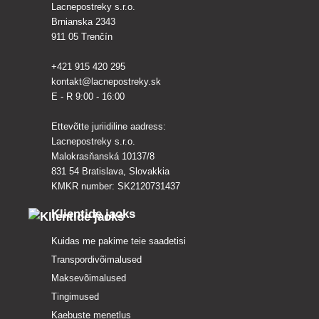
Lacnepostreky s.r.o.
Brnianska 2343
911 05 Trenčín
+421 915 420 295
kontakt@lacnepostreky.sk
E - R 9:00 - 16:00
Ettevõtte juriidiline aadress:
Lacnepostreky s.r.o.
Malokrasňanská 10137/8
831 54 Bratislava, Slovakkia
KMKR number: SK2120731437
Klientide jaoks
Kuidas me pakime teie saadetisi
Transpordivõimalused
Maksevõimalused
Tingimused
Kaebuste menetlus