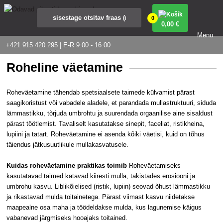
0
0
,00 €
Menu
+421 915 420 295 | E-R 9:00 - 16:00
Roheline väetamine
Roheväetamine tähendab spetsiaalsete taimede külvamist pärast
saagikoristust või vabadele aladele, et parandada mullastruktuuri, siduda
lämmastikku, tõrjuda umbrohtu ja suurendada orgaanilise aine sisaldust
pärast töötlemist. Tavaliselt kasutatakse sinepit, faceliat, ristikheina,
lupiini ja tatart. Roheväetamine ei asenda kõiki väetisi, kuid on tõhus
täiendus jätkusuutlikule mullakasvatusele.
Kuidas roheväetamine praktikas toimib
Roheväetamiseks
kasutatavad taimed katavad kiiresti mulla, takistades erosiooni ja
umbrohu kasvu. Liblikõielised (ristik, lupiin) seovad õhust lämmastikku
ja rikastavad mulda toitainetega. Pärast viimast kasvu niidetakse
maapealne osa maha ja töödeldakse mulda, kus lagunemise käigus
vabanevad järgmiseks hooajaks toitained.