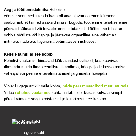
Aeg ja töötlemistehnika
Rohelise
väetise seemned tuleb külvata piisava ajavaruga enne külmade
saabumist, et taimed saaksid massi koguda; töötlemine tehakse enne
püsivaid külmasid või kevadel enne istutamist. Töötlemine tehakse
sobiva tööriista või kapiga ja jäetakse orgaaniline aine vähemalt
mitmeks nädalaks lagunema optimaalses niiskuses.
Kellele ja millal see sobib
Rohelist väetamist hindavad kõik aiandushuvilised, kes soovivad
rikastada mulda ilma keemiliste lisanditeta, köögiviljade kasvatamise
vaheajal või peenra ettevalmistamisel järgmiseks hooajaks.
Vihje: Lugege artiklit selle kohta,
mida pärast saagikoristust istutada
.
Video
rohelise väetamise
kohta näitab teile, kuidas külvata sinepit
pärast viimase saagi koristamist ja kui kiiresti see kasvab.
Kontakt
Tegevuskoht: