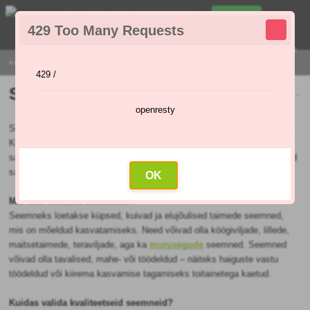
0
429 Too Many Requests
0
,00 €
Menu
+421 915 420 295 | E-R 9:00 - 16:00
429 /
Seed
openresty
See on
seem
, mis on mõeldud külvamiseks ja millest kasvab uus taim.
Kvaliteetne seeme on kogu hooaja edu aluseks – sellest sõltub, kas
saame korjata täis korvid
tomatit
, lõhnavaid
maitsetaimi
või mahlakaid
salateid.
OK
Mis kõik loetakse seemneks?
Seemneks loetakse küpsed, kuivad ja elujõulised taimede seemned,
mis on mõeldud kasvatamiseks. Need võivad olla köögiviljade, lillede,
maitsetaimede, teraviljade, aga ka
murusegude
seemned. Seemned
võivad olla tavalised, mahe- või töödeldud – näiteks haiguste vastu
töödeldud või kiirema kasvamise tagamiseks toitainetega kaetud.
Kuidas valida kvaliteetseid seemneid?