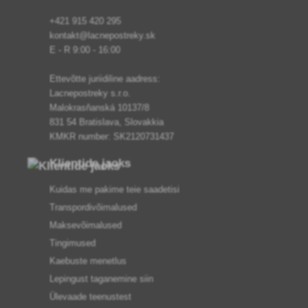
+421 915 420 295
kontakt@lacnepostreky.sk
E - R 9:00 - 16:00
Ettevõtte juriidiline aadress:
Lacnepostreky s.r.o.
Malokrasňanská 10137/8
831 54 Bratislava, Slovakkia
KMKR number: SK2120731437
Klientide jaoks
Kuidas me pakime teie saadetisi
Transpordivõimalused
Maksevõimalused
Tingimused
Kaebuste menetlus
Lepingust taganemine siin
Ülevaade teenustest