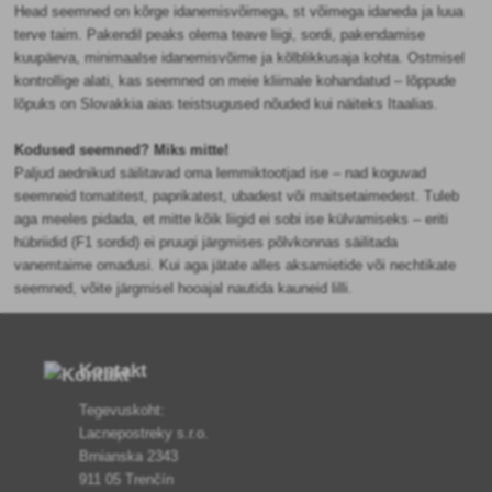
Head seemned on kõrge idanemisvõimega, st võimega idaneda ja luua
terve taim. Pakendil peaks olema teave liigi, sordi, pakendamise
kuupäeva, minimaalse idanemisvõime ja kõlblikkusaja kohta. Ostmisel
kontrollige alati, kas seemned on meie kliimale kohandatud – lõppude
lõpuks on Slovakkia aias teistsugused nõuded kui näiteks Itaalias.
Kodused seemned? Miks mitte!
Paljud aednikud säilitavad oma lemmiktootjad ise – nad koguvad
seemneid tomatitest, paprikatest, ubadest või maitsetaimedest. Tuleb
aga meeles pidada, et mitte kõik liigid ei sobi ise külvamiseks – eriti
hübriidid (F1 sordid) ei pruugi järgmises põlvkonnas säilitada
vanemtaime omadusi. Kui aga jätate alles aksamietide või nechtikate
seemned, võite järgmisel hooajal nautida kauneid lilli.
Kontakt
Tegevuskoht:
Lacnepostreky s.r.o.
Brnianska 2343
911 05 Trenčín