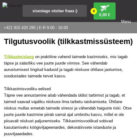
0
0
,00 €
Menu
+421 915 420 295 | E-R 9:00 - 16:00
Tilgutusvoolik (tilkkastmissüsteem)
Tilkkastmislang
on praktiline vahend taimede kastmiseks, mis tagab
täpse ja säästliku vee juurte juurde viimise. See vähendab
aurustumisest tingitud kadusid ja tagab niiskuse ühtlase jaotumise,
soodustades taimede tervet kasvu.
Tilkkastmisvooliku eelised
Täpne vee annustamine aitab vähendada üldist tarbimist ja tagab, et
taimed saavad vajaliku niiskuse ilma tarbetu raiskamiseta. Ühtlane
niiskus mullas ennetab taimede stressi ja vähendab haiguste riski. Otse
juurte juurde kastmine piirab samal ajal umbrohu kasvu, millel ei ole
piisavalt niiskust paljunemiseks. Tilkkastmisvoolikud sobivad
kasutamiseks köögiviljapeenardes, dekoratiivsete istanduste ja
puuviljaaedades.