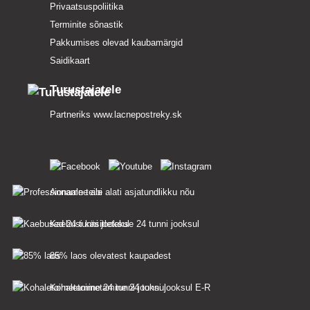
Privaatsuspoliitika
Terminite sõnastik
Pakkumises olevad kaubamärgid
Saidikaart
Turustajatele
Partneriks
www.lacnepostreky.sk
Anname teile alati asjatundlikku nõu
Kaebusi käsitletakse 24 tunni jooksul
85% laos olevatest kaupadest
Kohaletoimetamine 24 tunni jooksul E-R