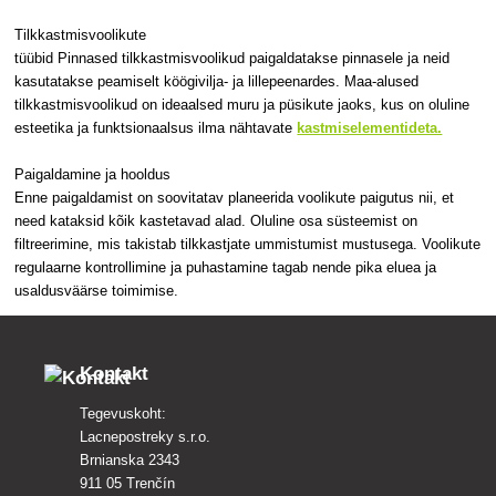
Tilkkastmisvoolikute
tüübid Pinnased tilkkastmisvoolikud paigaldatakse pinnasele ja neid
kasutatakse peamiselt köögivilja- ja lillepeenardes. Maa-alused
tilkkastmisvoolikud on ideaalsed muru ja püsikute jaoks, kus on oluline
esteetika ja funktsionaalsus ilma nähtavate
kastmiselementideta.
Paigaldamine ja hooldus
Enne paigaldamist on soovitatav planeerida voolikute paigutus nii, et
need kataksid kõik kastetavad alad. Oluline osa süsteemist on
filtreerimine, mis takistab tilkkastjate ummistumist mustusega. Voolikute
regulaarne kontrollimine ja puhastamine tagab nende pika eluea ja
usaldusväärse toimimise.
Kontakt
Tegevuskoht:
Lacnepostreky s.r.o.
Brnianska 2343
911 05 Trenčín