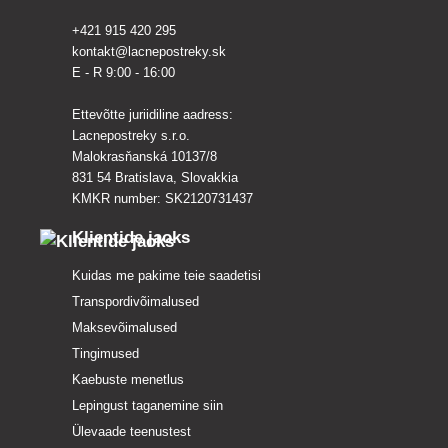
+421 915 420 295
kontakt@lacnepostreky.sk
E - R 9:00 - 16:00
Ettevõtte juriidiline aadress:
Lacnepostreky s.r.o.
Malokrasňanská 10137/8
831 54 Bratislava, Slovakkia
KMKR number: SK2120731437
Klientide jaoks
Kuidas me pakime teie saadetisi
Transpordivõimalused
Maksevõimalused
Tingimused
Kaebuste menetlus
Lepingust taganemine siin
Ülevaade teenustest