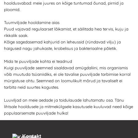
hooldusvabad: meie juures on kõige tuntumad õunad, pirnid ja
ploomid.
Tuumviljade hooldamine aias
Puud vajavad regulaarset lõikamist, et säilitada hea tervis, kuju ja
rikkalik saak.
Kõige sagedasemad kahjurid on leheussid (ründavad vilju) ja
haigused nagu jahukaste, krobelisus ja bakteriaalne põletik.
Mida te puuviljade kohta ei teadnud
Kuigi puuviljade seemned sisaldavad amügdaliini, mis organismis
võib muutuda tsüaniidiks, ei ole tavalise puuviljade tarbimise korral
mürgistuse ohtu. Seemned on loomulikult mõrud ja tavaliselt ei
tarbita neid suurtes kogustes.
Luuviljad on meie aedade ja toidulauade lahutamatu osa. Tänu
lihtsale hooldusele ja mitmekülgsele kasutusele kuuluvad need kõige
populaarsemate puuviljade hulka!
Kontakt