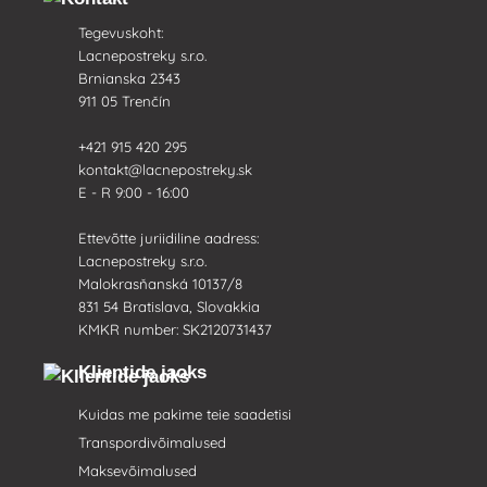
Tegevuskoht:
Lacnepostreky s.r.o.
Brnianska 2343
911 05 Trenčín
+421 915 420 295
kontakt@lacnepostreky.sk
E - R 9:00 - 16:00
Ettevõtte juriidiline aadress:
Lacnepostreky s.r.o.
Malokrasňanská 10137/8
831 54 Bratislava, Slovakkia
KMKR number: SK2120731437
Klientide jaoks
Kuidas me pakime teie saadetisi
Transpordivõimalused
Maksevõimalused