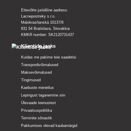
Ettevõtte juriidiline aadress:
Lacnepostreky s.r.o.
Malokrasňanská 10137/8
831 54 Bratislava, Slovakkia
KMKR number: SK2120731437
Klientide jaoks
Kuidas me pakime teie saadetisi
Transpordivõimalused
Maksevõimalused
Tingimused
Kaebuste menetlus
Lepingust taganemine siin
Ülevaade teenustest
Privaatsuspoliitika
Terminite sõnastik
Pakkumises olevad kaubamärgid