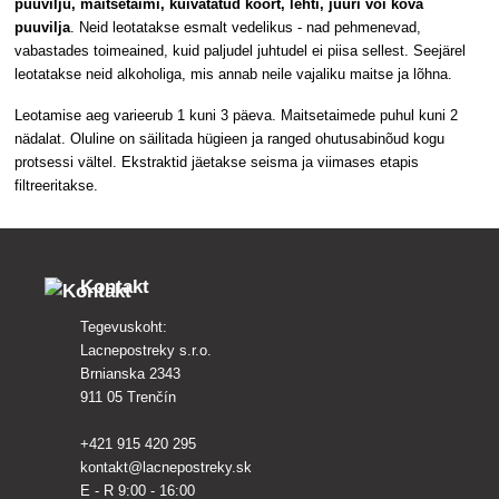
puuvilju, maitsetaimi, kuivatatud koort, lehti, juuri või kõva
puuvilja
. Neid leotatakse esmalt vedelikus - nad pehmenevad,
vabastades toimeained, kuid paljudel juhtudel ei piisa sellest. Seejärel
leotatakse neid alkoholiga, mis annab neile vajaliku maitse ja lõhna.
Leotamise aeg varieerub
1 kuni 3 päeva. Maitsetaimede puhul kuni 2
nädalat. Oluline on säilitada hügieen ja ranged ohutusabinõud kogu
protsessi vältel. Ekstraktid jäetakse seisma ja viimases etapis
filtreeritakse.
Kontakt
Tegevuskoht:
Lacnepostreky s.r.o.
Brnianska 2343
911 05 Trenčín
+421 915 420 295
kontakt@lacnepostreky.sk
E - R 9:00 - 16:00