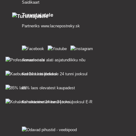
Saidikaart
Turustajatele
Partneriks
www.lacnepostreky.sk
Anname teile alati asjatundlikku nõu
Kaebusi käsitletakse 24 tunni jooksul
85% laos olevatest kaupadest
Kohaletoimetamine 24 tunni jooksul E-R