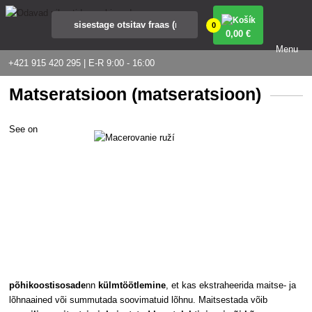
0
0
,00 €
Menu
+421 915 420 295 | E-R 9:00 - 16:00
Matseratsioon (matseratsioon)
See on
põhikoostisosade
nn
külmtöötlemine
, et kas ekstraheerida maitse- ja
lõhnaained või summutada soovimatuid lõhnu. Maitsestada võib