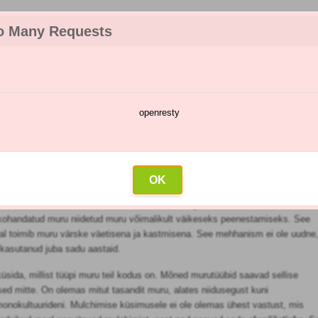
o Many Requests
openresty
te kataloog
Pihustamise kalender
Hulgimüük
Kontakt
e
OK
tõhusatest
niitmismeetoditest koos väetamisega.
See hõlmab muru niitmist
 kohandatud muru niidetud muru võimalikult väikeseks peenestamiseks. See
jal toimib muru värske väetisena ja kastmisena. See mehhanism ei ole uudne
kasutanud juba sadu aastaid.
üsida, millist tüüpi muru teil kodus on. Mõned murutüübid saavad sellise
sed mitte. On olemas mitut tasandit muru, alates niidusegust kuni
onokultuurideni. Mulchimise küsimusele ei ole olemas ühest vastust, mis