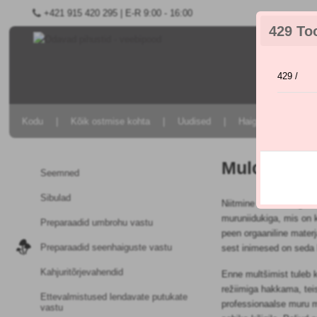
+421 915 420 295 | E-R 9:00 - 16:00
429 To
429 /
Kodu
Kõik ostmise kohta
Uudised
Haiguste ja kahjuri
Mulchimin
Seemned
Sibulad
Niitmine on üks väga 
muruniidukiga, mis on
Preparaadid umbrohu vastu
peen orgaaniline mater
Preparaadid seenhaiguste vastu
sest inimesed on seda 
Kahjuritõrjevahendid
Enne multšimist tuleb k
režiimiga hakkama, tei
Ettevalmistused lendavate putukate
professionaalse muru m
vastu