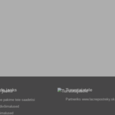
ide jaoks
Turustajatele
Partneriks
www.lacnepostreky.sk
e pakime teie saadetisi
divõimalused
imalused