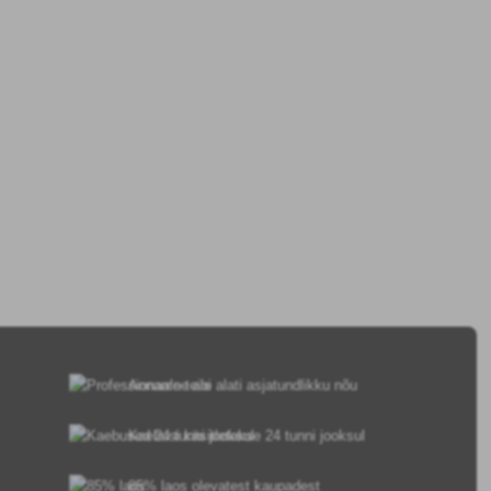
Anname teile alati asjatundlikku nõu
Kaebusi käsitletakse 24 tunni jooksul
85% laos olevatest kaupadest