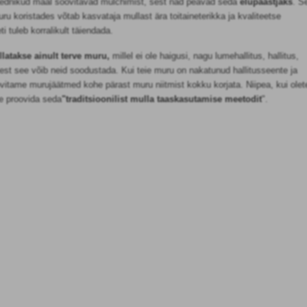
 aednikud maal soovitavad mulchimist, sest nad peavad seda
elupäästjaks
. S
muru koristades võtab kasvataja mullast ära toitaineterikka ja kvaliteetse
ti tuleb korralikult täiendada.
latakse ainult terve muru,
millel ei ole haigusi, nagu lumehallitus, hallitus,
, sest see võib neid soodustada. Kui teie muru on nakatunud hallitusseente ja
itame murujäätmed kohe pärast muru niitmist kokku korjata. Niipea, kui olet
ite proovida seda
"traditsioonilist mulla taaskasutamise meetodit
".