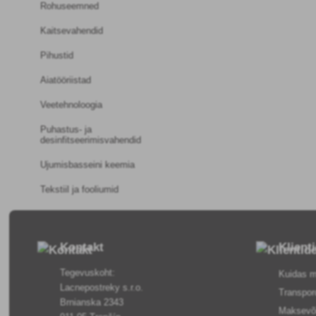
Rohuseemned
Kaitsevahendid
Pihustid
Aiatööriistad
Veetehnoloogia
Puhastus- ja
desinfitseerimisvahendid
Ujumisbasseini keemia
Tekstiil ja fooliumid
Kontakt
Klient
Tegevuskoht:
Kuidas m
Lacnepostreky s.r.o.
Transpor
Brnianska 2343
Maksevõ