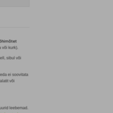
põhimõtet
 või kurk).
ll, sibul või
Seda ei soovitata
latit või
uurid leebemad.