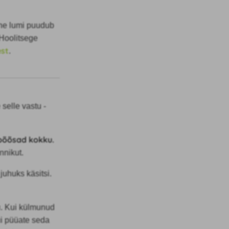
ine lumi puudub
 Hoolitsege
est
.
selle vastu -
 põõsad kokku.
nnikut.
uhuks käsitsi.
u. Kui külmunud
ui püüate seda