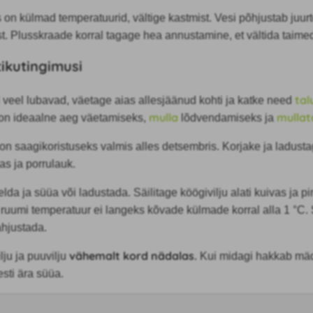
 on külmad temperatuurid, vältige kastmist. Vesi põhjustab juur
t. Plusskraade korral tagage hea annustamine, et vältida taime
tikutingimusi
tal
 veel lubavad, väetage aias allesjäänud kohti ja katke need
mulla
mullat
 on ideaalne aeg väetamiseks,
lõdvendamiseks ja
on saagikoristuseks valmis alles detsembris. Korjake ja ladusta
as ja porrulauk.
lda ja süüa või ladustada. Säilitage köögivilju alati kuivas ja 
 ruumi temperatuur ei langeks kõvade külmade korral alla 1 °C.
ahjustada.
vähemalt kord nädalas.
lju ja puuvilju
Kui midagi hakkab mä
esti ära süüa.