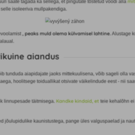
mi
ri saate tagada ka sellega, et pingutate tõstetud voodi alla
 selle isoleeriva mullpakendiga.
, peaks muld olema külvamisel lahtine.
evoolamist
Alustage k
alaual.
ikuine aiandus
b tunduda aiapidajate jaoks mittekuulisena, võib sageli olla vast
 aega, hoolitsege toiduallikat otsivate väikelindude eest - nii sa
Kandke kindaid, et
ik linnupesade täitmisega.
teie kehalõhn ei
 jõulupidulike kaunistustega, pange üles valguspaelad ja nauti