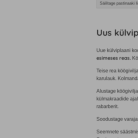
Säilitage pastinaaki 
Uus külvi
Uue külviplaani k
esimeses reas.
Kö
Teise rea köögivilj
karulauk. Kolmanda
Alustage köögivilja
külmakraadide ajal.
rabarberit.
Soodustage varajast
Seemnete säästmis