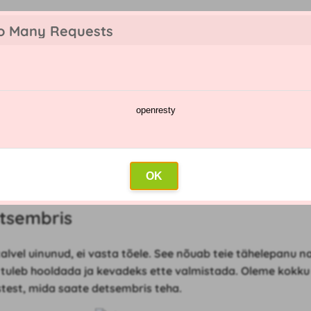
o Many Requests
openresty
te kataloog
Pihustamise kalender
Hulgimüük
Kontakt
sembris
OK
tsembris
talvel uinunud, ei vasta tõele. See nõuab teie tähelepanu n
a
tuleb hooldada ja kevadeks ette valmistada. Oleme kokk
stest, mida saate detsembris teha.