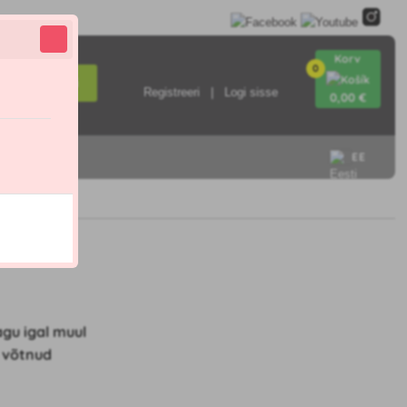
Korv
0
Otsi
Registreeri
Logi sisse
0
,00 €
EE
agu igal muul
u võtnud