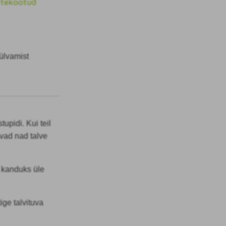
ttekootud
ülvamist
upidi. Kui teil
avad nad talve
 kanduks üle
ge talvituva