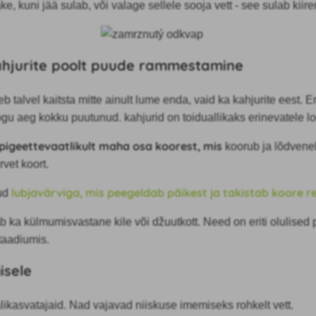
 kuni jää sulab, või valage sellele sooja vett - see sulab kiire
ahjurite poolt puude rammestamine
b talvel kaitsta mitte ainult lume enda, vaid ka kahjurite eest. Eri
u aeg kokku puutunud. kahjurid on toiduallikaks erinevatele 
pige
ettevaatlikult maha osa koorest, mis
koorub ja lõdvene
rvet koort.
lubjavärviga, mis
peegeldab päikest ja takistab koore r
uud
ab ka külmumisvastane kile või džuutkott. Need on eriti olulised
taadiumis.
isele
likasvatajaid. Nad vajavad niiskuse imemiseks rohkelt vett.