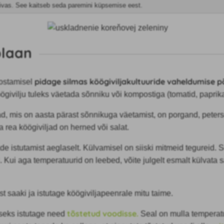
liivas. See kaitseb seda paremini küpsemise eest.
plaan
pidage silmas köögiviljakultuuride vaheldumise 
oostamisel
ögivilju tuleks väetada sõnniku või kompostiga (tomatid, paprika
ad, mis on aasta pärast sõnnikuga väetamist, on porgand, peterse
 rea köögiviljad on herned või salat.
de istutamist aeglaselt. Külvamisel on siiski mitmeid tegureid. 
 Kui aga temperatuurid on leebed, võite julgelt esmalt külvata sa
 saaki ja istutage köögiviljapeenrale mitu taime.
tõstetud voodisse.
eks istutage need
Seal on mulla temperat