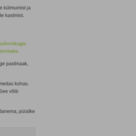
te külmumist ja
de kastmist.
usõnnikuga.
amiseks.
ge pastinaak,
pimedas kohas.
 See võib
danema, püüdke