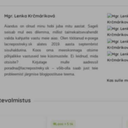
Mgr. Lenka Krčmáriková
Aiandus on olnud minu hobi juba mitu aastat. Sageli
seisab mul ees dilemma, millist taimekaitsevahendit
valida kahjurite vastu meie aias. Olen töötanud e-poega
lacnepostreky.sk alates 2019. aasta septembrist
sisuhaldurina. Koos oma meeskonnaga otsime
põhjalikke vastuseid teie küsimustele. Ei leidnud, mida
otsisite? Kirjutage mulle aadressil
poradna@lacnepostreky.sk – võib-olla saab just teie
probleemist järgmise blogipostituse teema.
Kas sulle m
tevalmistus
Laos > 5 tk