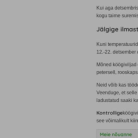
Kui aga detsembris
kogu taime suremis
Jälgige ilmas
Kuni temperatuurid
12.-22. detsember
Mõned köögiviljad 
petersell, rooskaps
Neid võib kas tööde
Veenduge, et selle
ladustatud saaki k
Kontrollige
köögivi
see võimalikult kiir
Meie nõuanne