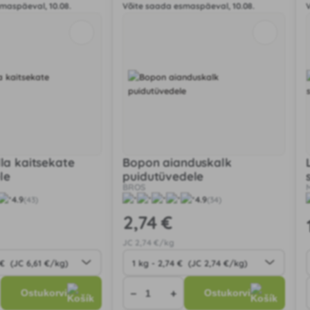
maspäeval, 10.08.
Võite saada esmaspäeval, 10.08.
lla kaitsekate
Bopon aianduskalk
le
puidutüvedele
BROS
4.9
4.9
(43)
(34)
2
,74 €
JC
2
,74 €/kg
−
+
Ostukorvi
Ostukorvi