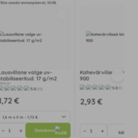
Võite saada esmaspäeval, 10.08.
Lausvillane valge uv-
Kahevärvilised kindad 
stabiliseeritud. 17 g/m2
900
Milmar
5.0
(6)
5.0
(20)
1
,72 €
2
,93 €
Valvur
−
+
−
+
Ostukorvi
kättesaad