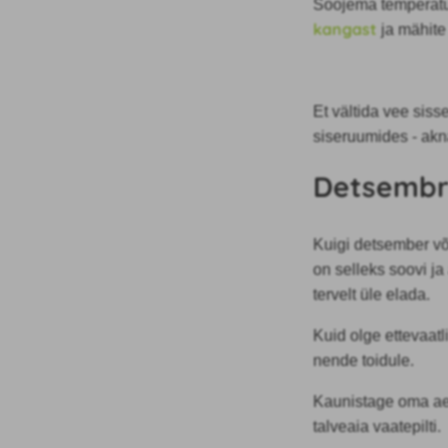
Soojema temperatuu
kangast
ja mähite
Et vältida vee siss
siseruumides - akn
Detsembr
Kuigi detsember või
on selleks soovi ja
tervelt üle elada.
Kuid olge ettevaatl
nende toidule.
Kaunistage oma aed
talveaia vaatepilti.