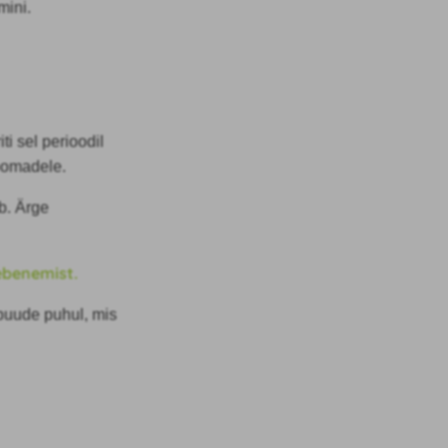
mini.
ti sel perioodil
loomadele.
b. Ärge
ebenemist.
 puude puhul, mis