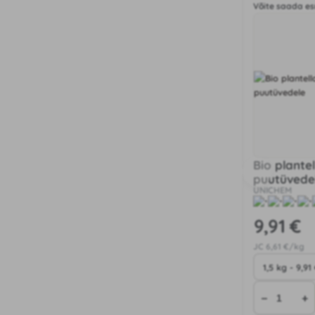
Võite saada es
Bio plante
puutüvede
UNICHEM
9
,91 €
JC
6
,61 €/kg
−
+