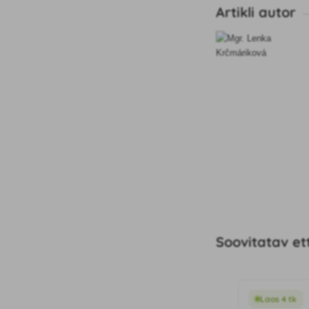
Artikli autor
Soovitatav et
Laos 4 tk