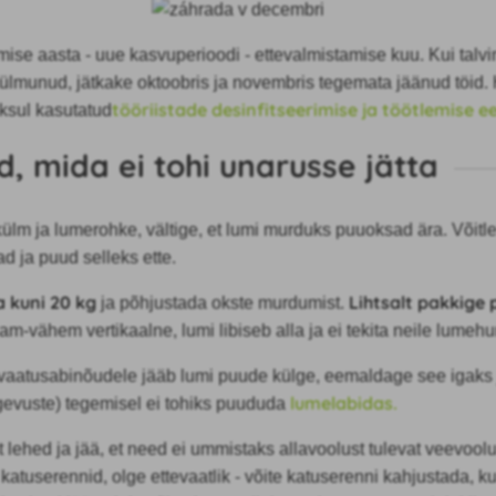
ise aasta - uue kasvuperioodi - ettevalmistamise kuu. Kui talv
külmunud, jätkake oktoobris ja novembris tegemata jäänud töid.
tööriistade desinfitseerimise ja töötlemise e
ksul kasutatud
d, mida ei tohi unarusse jätta
ülm ja lumerohke, vältige, et lumi murduks puuoksad ära. Võitle 
d ja puud selleks ette.
a kuni 20 kg
Lihtsalt pakkige
ja põhjustada okste murdumist.
-vähem vertikaalne, lumi libiseb alla ja ei tekita neile lumehu
vaatusabinõudele jääb lumi puude külge, eemaldage see igaks j
lumelabidas.
gevuste) tegemisel ei tohiks puududa
lehed ja jää, et need ei ummistaks allavoolust tulevat veevool
katuserennid, olge ettevaatlik - võite katuserenni kahjustada, k