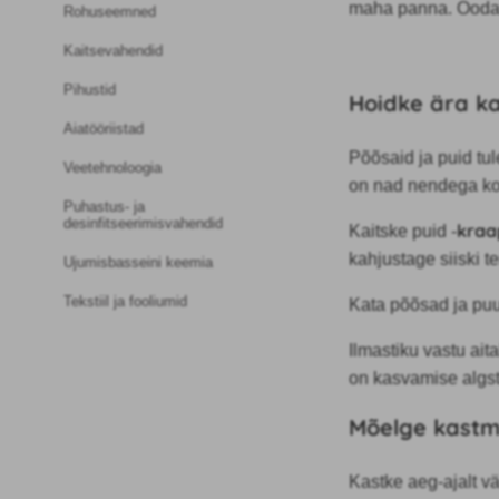
maha panna. Oodake,
Rohuseemned
Kaitsevahendid
Pihustid
Hoidke ära k
Aiatööriistad
Põõsaid ja puid tule
Veetehnoloogia
on nad nendega kog
Puhastus- ja
desinfitseerimisvahendid
kraa
Kaitske puid -
kahjustage siiski te
Ujumisbasseini keemia
Tekstiil ja fooliumid
Kata põõsad ja p
Ilmastiku vastu ait
on kasvamise algs
Mõelge kastm
Kastke aeg-ajalt vä