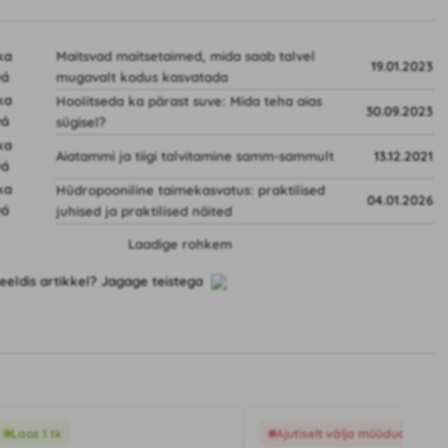
Maitsvad maitsetaimed, mida saab talvel
19.01.2023
mugavalt kodus kasvatada
Hoolitseda ka pärast suve: Mida teha aias
30.09.2023
sügisel?
Aiatammi ja tiigi talvitamine samm-sammult
13.12.2021
Hüdropooniline taimekasvatus: praktilised
04.01.2026
juhised ja praktilised näited
Laadige rohkem
eeldis artikkel? Jagage teistega
Laos 1 tk
Ajutiselt välja müüdud