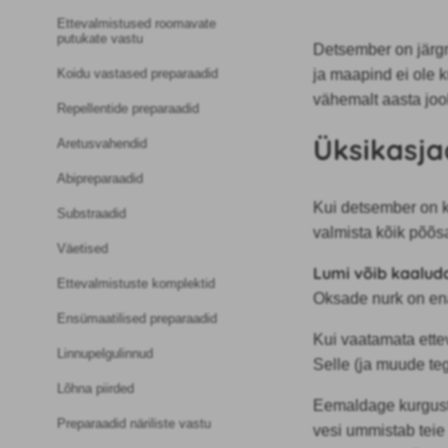
Ettevalmistused roomavate
putukate vastu
Detsember on järgm
ja maapind ei ole 
Koidu vastased preparaadid
vähemalt
aasta joo
Repellentide preparaadid
Üksikasja
Aretusvahendid
Abipreparaadid
Kui detsember on k
Substraadid
valmista kõik põõsa
Väetised
Lumi võib kaalud
Ettevalmistuste komplektid
Oksade nurk on enam
Ensümaatilised preparaadid
Kui vaatamata ette
Linnupelgulinnud
Selle (ja muude te
Lõhna piirded
Eemaldage kurgust 
Preparaadid näriliste vastu
vesi ummistab teie 