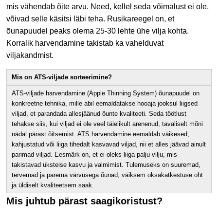
mis vähendab õite arvu. Need, kellel seda võimalust ei ole,
võivad selle käsitsi läbi teha. Rusikareegel on, et
õunapuudel peaks olema 25-30 lehte ühe vilja kohta.
Korralik harvendamine takistab ka vahelduvat
viljakandmist.
Mis on ATS-viljade sorteerimine?
ATS-viljade harvendamine (Apple Thinning System) õunapuudel on
konkreetne tehnika, mille abil eemaldatakse hooaja jooksul liigsed
viljad, et parandada allesjäänud õunte kvaliteeti. Seda töötlust
tehakse siis, kui viljad ei ole veel täielikult arenenud, tavaliselt mõni
nädal pärast õitsemist. ATS harvendamine eemaldab väikesed,
kahjustatud või liiga tihedalt kasvavad viljad, nii et alles jäävad ainult
parimad viljad. Eesmärk on, et ei oleks liiga palju vilju, mis
takistavad üksteise kasvu ja valmimist. Tulemuseks on suuremad,
tervemad ja parema värvusega õunad, väiksem oksakatkestuse oht
ja üldiselt kvaliteetsem saak.
Mis juhtub pärast saagikoristust?