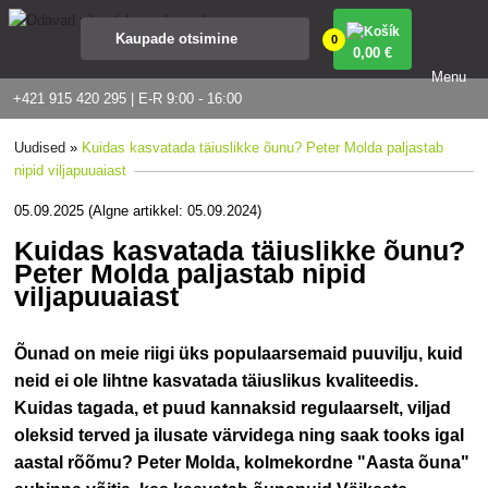
0
0
,00 €
Menu
+421 915 420 295 | E-R 9:00 - 16:00
Uudised
»
Kuidas kasvatada täiuslikke õunu? Peter Molda paljastab
nipid viljapuuaiast
05.09.2025 (Algne artikkel: 05.09.2024)
Kuidas kasvatada täiuslikke õunu?
Peter Molda paljastab nipid
viljapuuaiast
Õunad on meie riigi üks populaarsemaid puuvilju, kuid
neid ei ole lihtne kasvatada täiuslikus kvaliteedis.
Kuidas tagada, et puud kannaksid regulaarselt, viljad
oleksid terved ja ilusate värvidega ning saak tooks igal
aastal rõõmu? Peter Molda, kolmekordne "Aasta õuna"