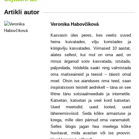
Artikli autor
Veronika Habovčíková
Kasvasin üles peres, kes veetis suved
heina kuivatades, vilju koristades ja
köögivilju kasvatades. Viimased 10 aastat,
alates sellest, kui mul on oma aed, on
minus ärganud soov kasvatada, istutada,
paljundada, töödelda saaki ning valmistada
oma maitseaineid ja teesid – täiesti omal
moel. Otsin ise aianduses oma teed, saan
inspiratsiooni teistelt aednikelt – täna on see
lihtne tänu sotsiaalmeediale ja internetile.
Katsetan, katsetan ja veel kord katsetan.
Uued meetodid, uued tooted, uued
lähenemisviisid. Seda kõike armastuse ja
kirega, mille olen pärinud oma vanematelt.
Selles blogis jagan hea meelega kõike
huvitavat, mida avastan või ise proovin.