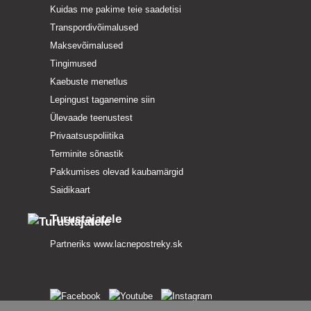
Kuidas me pakime teie saadetisi
Transpordivõimalused
Maksevõimalused
Tingimused
Kaebuste menetlus
Lepingust taganemine siin
Ülevaade teenustest
Privaatsuspoliitika
Terminite sõnastik
Pakkumises olevad kaubamärgid
Saidikaart
Turustajatele
Partneriks
www.lacnepostreky.sk