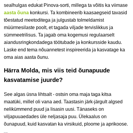
sealhulgas edukat Pinova-sorti, millega ta võitis ka viimase
aasta õuna
konkursi. Ta kombineerib kaasaegseid tavasid
tõestatud meetoditega ja julgustab tolmeldamist
müürmesilaste poolt, et tagada viljade tervislikkus ja
sümmeetrilisus. Ta jagab oma kogemusi regulaarselt
aiandusringkondadega töötubade ja konkursside kaudu.
Laske end tema nõuannetest inspireerida ja kasvatage ka
oma aias aasta õunu.
Härra Molda, mis viis teid õunapuude
kasvatamise juurde?
See algas üsna lihtsalt - ostsin oma maja taga kitsa
maatüki, millel oli vana aed. Taastasin järk-järgult algsed
nelikümmend puud ja lisasin uusi. Tänaseks on
viljapuuaedades üle neljasaja puu. Ülekaalus on
õunapuud, kuid kasvatan ka virsikuid, ploome ja aprikoose.