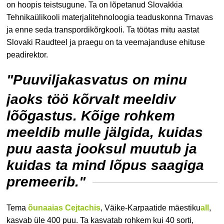
on hoopis teistsugune. Ta on lõpetanud Slovakkia
Tehnikaülikooli materjalitehnoloogia teaduskonna Trnavas
ja enne seda transpordikõrgkooli. Ta töötas mitu aastat
Slovaki Raudteel ja praegu on ta veemajanduse ehituse
peadirektor.
"
Puuviljakasvatus on minu
jaoks töö kõrvalt meeldiv
lõõgastus. Kõige rohkem
meeldib mulle jälgida, kuidas
puu aasta jooksul muutub ja
kuidas ta mind lõpus saagiga
premeerib."
Tema
õunaaias Cejtachis
, Väike-Karpaatide mäestiku
all
,
kasvab üle 400 puu. Ta kasvatab rohkem kui 40 sorti,