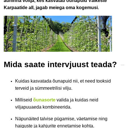
auhinna võitja, kes kasvatab õunapuid Väikeste
Karpaatide all, jagab meiega oma kogemusi.
Mida saate intervjuust teada?
Kuidas kasvatada õunapuid nii, et need tooksid
terveid ja sümmeetrilisi vilju.
Milliseid
õunasorte
valida ja kuidas neid
viljapuuaeda kombineerida.
Näpunäited talvise pügamise, väetamise ning
haiguste ja kahjurite ennetamise kohta.