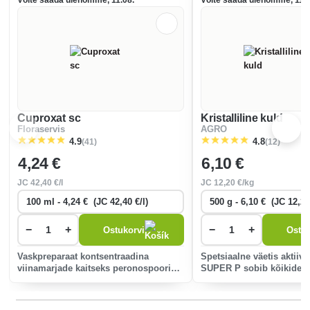
Võite saada ülehomme, 11.08.
Võite saada ülehomme, 11.0
Cuproxat sc
Kristalliline kuld
Floraservis
AGRO
(41)
(12)
4.9
4.8
4
,24 €
6
,10 €
JC
42
,40 €/l
JC
12
,20 €/kg
−
+
−
+
Ostukorvi
Ostuk
Vaskpreparaat kontsentraadina
Spetsiaalne väetis aktiivs
viinamarjade kaitseks peronospooride,
SUPER P sobib kõikidele
virsikute kaitseks käharuse ja tomatite
taimedele - väikestele puu
kaitseks kartulipõletiku vastu.
köögiviljadele ja dekorat