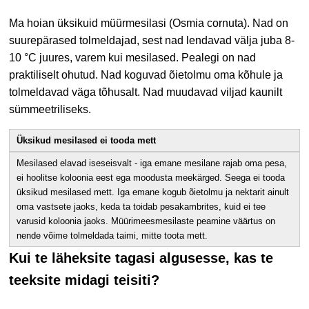
Ma hoian üksikuid müürmesilasi (Osmia cornuta). Nad on
suurepärased tolmeldajad, sest nad lendavad välja juba 8-
10 °C juures, varem kui mesilased. Pealegi on nad
praktiliselt ohutud. Nad koguvad õietolmu oma kõhule ja
tolmeldavad väga tõhusalt. Nad muudavad viljad kaunilt
sümmeetriliseks.
Üksikud mesilased ei tooda mett
Mesilased elavad iseseisvalt - iga emane mesilane rajab oma pesa,
ei hoolitse koloonia eest ega moodusta meekärged. Seega ei tooda
üksikud mesilased mett. Iga emane kogub õietolmu ja nektarit ainult
oma vastsete jaoks, keda ta toidab pesakambrites, kuid ei tee
varusid koloonia jaoks. Müürimeesmesilaste peamine väärtus on
nende võime tolmeldada taimi, mitte toota mett.
Kui te läheksite tagasi algusesse, kas te
teeksite midagi teisiti?