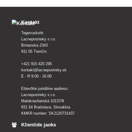
Kontakt
Tegevuskoht:
Lacnepostreky s.r.o.
Brnianska 2343
911 05 Trenčín
+421 915 420 295
kontakt@lacnepostreky.sk
E - R 9:00 - 16:00
Ettevõtte juriidiline aadress:
Lacnepostreky s.r.o.
Malokrasňanská 10137/8
831 54 Bratislava, Slovakkia
KMKR number: SK2120731437
Klientide jaoks