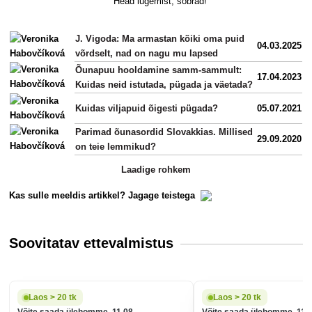
Head lugemist, sõbrad!
J. Vigoda: Ma armastan kõiki oma puid
04.03.2025
võrdselt, nad on nagu mu lapsed
Õunapuu hooldamine samm-sammult:
17.04.2023
Kuidas neid istutada, pügada ja väetada?
Kuidas viljapuid õigesti pügada?
05.07.2021
Parimad õunasordid Slovakkias. Millised
29.09.2020
on teie lemmikud?
Laadige rohkem
Kas sulle meeldis artikkel? Jagage teistega
Soovitatav ettevalmistus
Laos > 20 tk
Laos > 20 tk