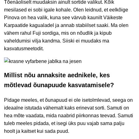
Tõenäoliselt muudaksin ainult sortide valikut. Kõik
mesilased ei sobi igale kohale. Olen leidnud, et eelkõige
Pinova on hea valik, kuna see värvub kaunilt Väikeste
Karpaatide kagualadel ja annab stabiilset saaki. Ma olen
vähem rahul Fuji sordiga, mis on nõudlik ja kipub
vaheldumisi vilja kandma. Siiski ei muudaks ma
kasvatusmeetodit.
Millist nõu annaksite aednikele, kes
mõtlevad õunapuude kasvatamisele?
Pidage meeles, et õunapuud ei ole isetolmlevad, seega on
ideaalne istutada vähemalt kaks erinevat sorti. Samuti on
hea mõte vaadata, mida naabrid piirkonnas teevad. Samuti
tuleb meeles pidada, et isegi üks puu vajab sama palju
hoolt ja kaitset kui sada puud.