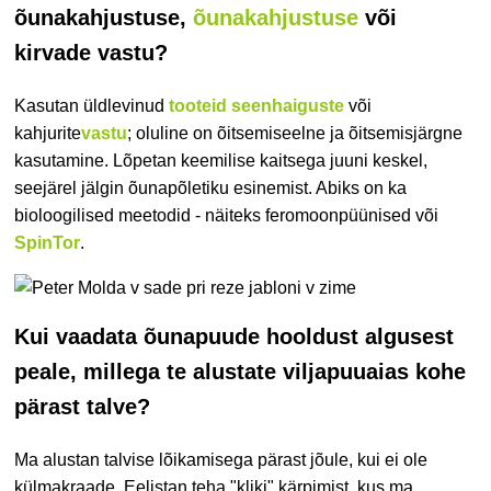
õunakahjustuse,
õunakahjustuse
või
kirvade vastu?
Kasutan üldlevinud
tooteid seenhaiguste
või
kahjurite
vastu
; oluline on õitsemiseelne ja õitsemisjärgne
kasutamine. Lõpetan keemilise kaitsega juuni keskel,
seejärel jälgin õunapõletiku esinemist. Abiks on ka
bioloogilised meetodid - näiteks feromoonpüünised või
SpinTor
.
Kui vaadata õunapuude hooldust algusest
peale, millega te alustate viljapuuaias kohe
pärast talve?
Ma alustan talvise lõikamisega pärast jõule, kui ei ole
külmakraade. Eelistan teha "kliki" kärpimist, kus ma