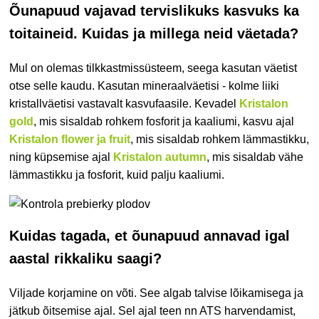
Õunapuud vajavad tervislikuks kasvuks ka
toitaineid. Kuidas ja millega neid väetada?
Mul on olemas tilkkastmissüsteem, seega kasutan väetist
otse selle kaudu. Kasutan mineraalväetisi - kolme liiki
kristallväetisi vastavalt kasvufaasile. Kevadel
Kristalon
gold
, mis sisaldab rohkem fosforit ja kaaliumi, kasvu ajal
Kristalon flower ja fruit
, mis sisaldab rohkem lämmastikku,
ning küpsemise ajal
Kristalon autumn
, mis sisaldab vähe
lämmastikku ja fosforit, kuid palju kaaliumi.
Kuidas tagada, et õunapuud annavad igal
aastal rikkaliku saagi?
Viljade korjamine on võti. See algab talvise lõikamisega ja
jätkub õitsemise ajal. Sel ajal teen nn ATS harvendamist,