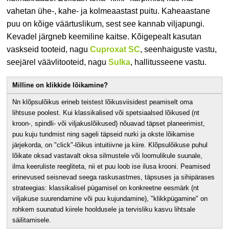
vahetan ühe-, kahe- ja kolmeaastast puitu. Kaheaastane
puu on kõige väärtuslikum, sest see kannab viljapungi.
Kevadel järgneb keemiline kaitse. Kõigepealt kasutan
vaskseid tooteid, nagu
Cuproxat SC
, seenhaiguste vastu,
seejärel väävlitooteid, nagu
Sulka
, hallitusseene vastu.
Milline on klikkide lõikamine?
Nn klõpsulõikus erineb teistest lõikusviisidest peamiselt oma
lihtsuse poolest. Kui klassikalised või spetsiaalsed lõikused (nt
kroon-, spindli- või viljakuslõikused) nõuavad täpset planeerimist,
puu kuju tundmist ning sageli täpseid nurki ja okste lõikamise
järjekorda, on "click"-lõikus intuitiivne ja kiire. Klõpsulõikuse puhul
lõikate oksad vastavalt oksa silmustele või loomulikule suunale,
ilma keeruliste reegliteta, nii et puu loob ise ilusa krooni. Peamised
erinevused seisnevad seega raskusastmes, täpsuses ja sihipärases
strateegias: klassikalisel pügamisel on konkreetne eesmärk (nt
viljakuse suurendamine või puu kujundamine), "klikkpügamine" on
rohkem suunatud kiirele hooldusele ja tervisliku kasvu lihtsale
säilitamisele.