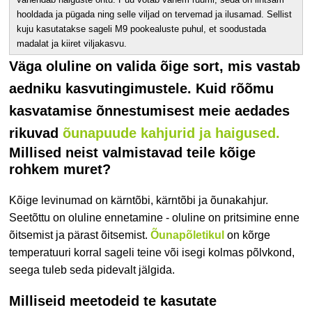
hooldada ja pügada ning selle viljad on tervemad ja ilusamad. Sellist
kuju kasutatakse sageli M9 pookealuste puhul, et soodustada
madalat ja kiiret viljakasvu.
Väga oluline on valida õige sort, mis vastab
aedniku kasvutingimustele. Kuid rõõmu
kasvatamise õnnestumisest meie aedades
rikuvad
õunapuude kahjurid ja haigused.
Millised neist valmistavad teile kõige
rohkem muret?
Kõige levinumad on kärntõbi, kärntõbi ja õunakahjur.
Seetõttu on oluline ennetamine - oluline on pritsimine enne
õitsemist ja pärast õitsemist.
Õunapõletikul
on kõrge
temperatuuri korral sageli teine või isegi kolmas põlvkond,
seega tuleb seda pidevalt jälgida.
Milliseid meetodeid te kasutate