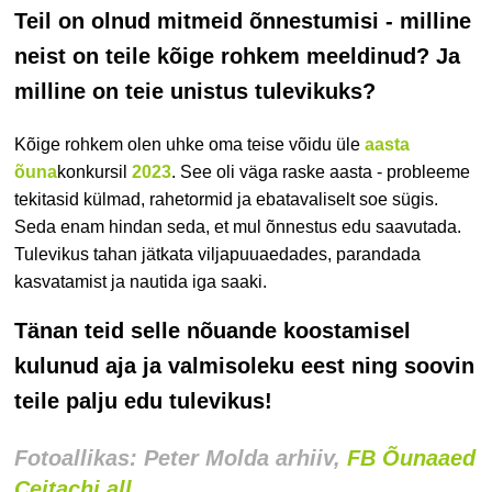
Teil on olnud mitmeid õnnestumisi - milline
neist on teile kõige rohkem meeldinud? Ja
milline on teie unistus tulevikuks?
Kõige rohkem olen uhke oma teise võidu üle
aasta
õuna
konkursil
2023
. See oli väga raske aasta - probleeme
tekitasid külmad, rahetormid ja ebatavaliselt soe sügis.
Seda enam hindan seda, et mul õnnestus edu saavutada.
Tulevikus tahan jätkata viljapuuaedades, parandada
kasvatamist ja nautida iga saaki.
Tänan teid selle nõuande koostamisel
kulunud aja ja valmisoleku eest ning soovin
teile palju edu tulevikus!
Fotoallikas: Peter Molda arhiiv,
FB Õunaaed
Cejtachi all