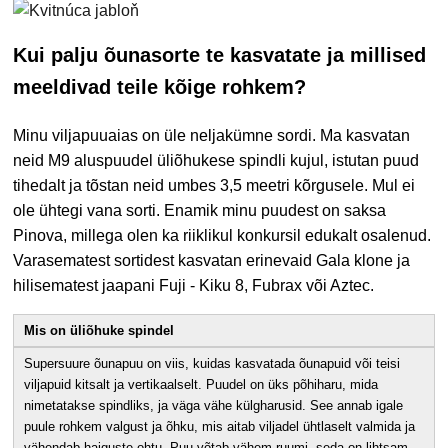
Kui palju õunasorte te kasvatate ja millised
meeldivad teile kõige rohkem?
Minu viljapuuaias on üle neljakümne sordi. Ma kasvatan
neid M9 aluspuudel üliõhukese spindli kujul, istutan puud
tihedalt ja tõstan neid umbes 3,5 meetri kõrgusele. Mul ei
ole ühtegi vana sorti. Enamik minu puudest on saksa
Pinova, millega olen ka riiklikul konkursil edukalt osalenud.
Varasematest sortidest kasvatan erinevaid Gala klone ja
hilisematest jaapani Fuji - Kiku 8, Fubrax või Aztec.
Mis on üliõhuke spindel
Supersuure õunapuu on viis, kuidas kasvatada õunapuid või teisi
viljapuid kitsalt ja vertikaalselt. Puudel on üks põhiharu, mida
nimetatakse spindliks, ja väga vähe külgharusid. See annab igale
puule rohkem valgust ja õhku, mis aitab viljadel ühtlaselt valmida ja
vähendab haiguste ohtu. Puu võtab vähem ruumi, seda on lihtsam