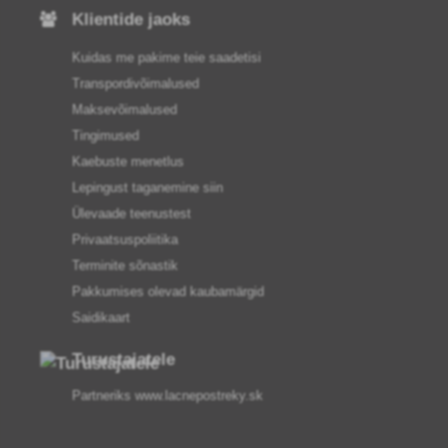
Klientide jaoks
Kuidas me pakime teie saadetisi
Transpordivõimalused
Maksevõimalused
Tingimused
Kaebuste menetlus
Lepingust taganemine siin
Ülevaade teenustest
Privaatsuspoliitika
Terminite sõnastik
Pakkumises olevad kaubamärgid
Saidikaart
Turustajatele
Partneriks
www.lacnepostreky.sk