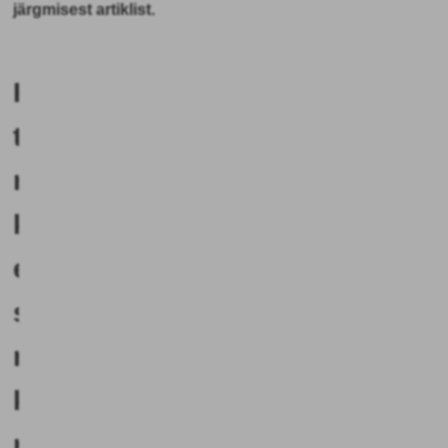
järgmisest artiklist.
Kuidas
tuleks
ravimtaimi
kuivatada,
et
säilitada
maksimaalne
kogus
raviaineid?