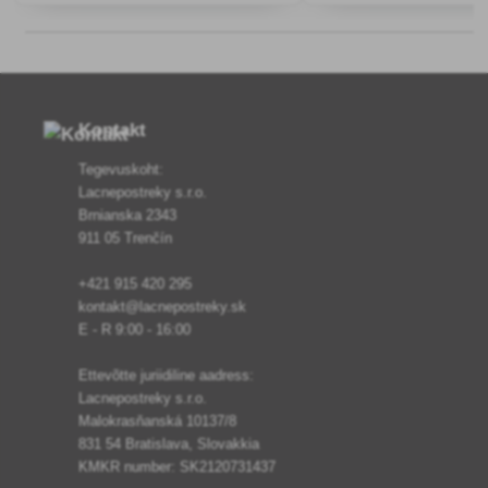
kemikaale.
seente ja bakterite vastu.
Kontakt
Tegevuskoht:
Lacnepostreky s.r.o.
Brnianska 2343
911 05 Trenčín
+421 915 420 295
kontakt@lacnepostreky.sk
E - R 9:00 - 16:00
Ettevõtte juriidiline aadress:
Lacnepostreky s.r.o.
Malokrasňanská 10137/8
831 54 Bratislava, Slovakkia
KMKR number: SK2120731437