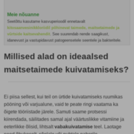
Meie nõuanne
Seetõttu kasutame kasvuperioodil ennetavalt
kitosaanvesinikkloriidil põhinevat taimede, maitsetaimede ja
vürtside kaitsevahendit
. See suurendab nende saagikust,
idanevust ja vastupidavust patogeensetele seentele ja bakteritele.
Millised alad on ideaalsed
maitsetaimede kuivatamiseks?
Ei piisa sellest, kui teil on ürtide kuivatamiseks ruumikas
pööning või varjualune, vaid te peate ringi vaatama ka
õigete tööriistade järele. Samuti saame protsessi
kiirendada, säilitades samal ajal väärtuslikke vitamiine ja
eeterlikke õlisid, lihtsalt
vabakuivatamise
teel. Laotage