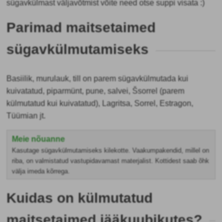
sügavkülmast väljavõtmist võite need otse suppi visata :)
Parimad maitsetaimed
sügavkülmutamiseks
Basiilik, murulauk, till on parem sügavkülmutada kui
kuivatatud, piparmünt, pune, salvei, Šsorrel (parem
külmutatud kui kuivatatud), Lagritsa, Sorrel, Estragon,
Tüümian jt.
Meie nõuanne
Kasutage sügavkülmutamiseks kilekotte. Vaakumpakendid, millel on
riba, on valmistatud vastupidavamast materjalist. Kottidest saab õhk
välja imeda kõrrega.
Kuidas on külmutatud
maitsetaimed jääkuubikutes?