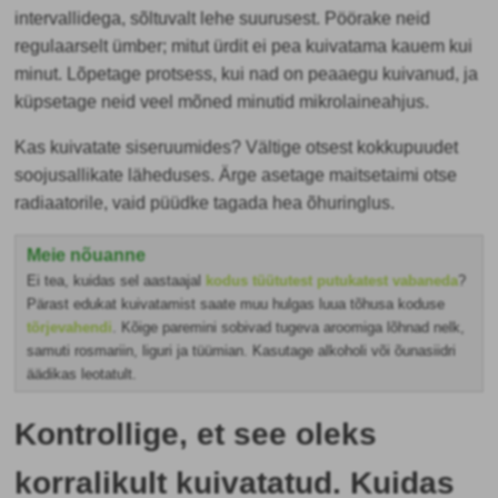
intervallidega, sõltuvalt lehe suurusest. Pöörake neid
regulaarselt ümber; mitut ürdit ei pea kuivatama kauem kui
minut. Lõpetage protsess, kui nad on peaaegu kuivanud, ja
küpsetage neid veel mõned minutid mikrolaineahjus.
Kas kuivatate siseruumides? Vältige otsest kokkupuudet
soojusallikate läheduses. Ärge asetage maitsetaimi otse
radiaatorile, vaid püüdke tagada hea õhuringlus.
Meie nõuanne
Ei tea, kuidas sel aastaajal
kodus tüütutest putukatest vabaneda
?
Pärast edukat kuivatamist saate muu hulgas luua tõhusa koduse
tõrjevahendi
. Kõige paremini sobivad tugeva aroomiga lõhnad nelk,
samuti rosmariin, liguri ja tüümian. Kasutage alkoholi või õunasiidri
äädikas leotatult.
Kontrollige, et see oleks
korralikult kuivatatud. Kuidas