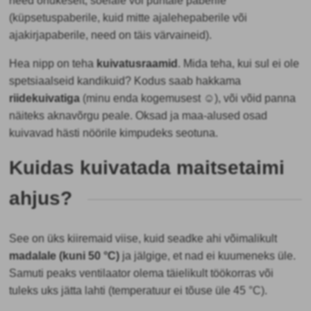
need õhukeselt, sõelale või puhtale paberile
(küpsetuspaberile, kuid mitte ajalehepaberile või
ajakirjapaberile, need on täis värvaineid).
Hea nipp on teha
kuivatusraamid
. Mida teha, kui sul ei ole
spetsiaalseid kandikuid? Kodus saab hakkama
riidekuivatiga
(minu enda kogemusest ☺), või võid panna
näiteks aknavõrgu peale. Oksad ja maa-alused osad
kuivavad hästi nöörile kimpudeks seotuna.
Kuidas kuivatada maitsetaimi
ahjus?
See on üks kiiremaid viise, kuid seadke ahi
võimalikult
madalale
(kuni 50 °C)
ja jälgige, et nad ei kuumeneks üle.
Samuti peaks ventilaator olema täielikult töökorras või
tuleks uks jätta lahti (temperatuur ei tõuse üle 45 °C).