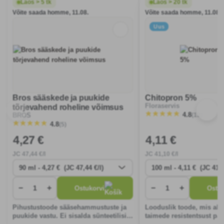
Laos > 5 tk
Laos > 20 tk
Võite saada homme, 11.08.
Võite saada homme, 11.08.
Uus
Bros sääskede ja puukide
Chitopron 5%
Floraservis
tõrjevahend roheline võimsus
(13)
4.8
BROS
(5)
4.8
4
,27 €
4
,11 €
JC
47
,44 €/l
JC
41
,10 €/l
−
+
−
+
Ostukorvi
Ostuk
Pihustustoode sääsehammustuste ja
Looduslik toode, mis akt
puukide vastu. Ei sisalda sünteetilisi
taimede resistentsust pa