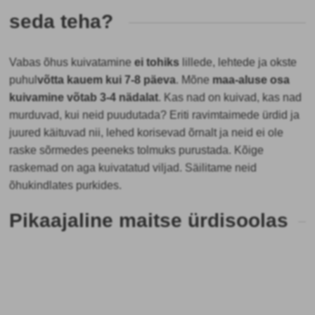
seda teha?
Vabas õhus kuivatamine
ei tohiks
lillede, lehtede ja okste
puhul
võtta kauem kui 7-8 päeva
. Mõne
maa-aluse osa
kuivamine võtab 3-4 nädalat
. Kas nad on kuivad, kas nad
murduvad, kui neid puudutada? Eriti ravimtaimede ürdid ja
juured käituvad nii, lehed korisevad õrnalt ja neid ei ole
raske sõrmedes peeneks tolmuks purustada. Kõige
raskemad on aga kuivatatud viljad. Säilitame neid
õhukindlates purkides.
Pikaajaline maitse ürdisoolas