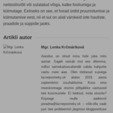
neitsioliiviõli või sulatatud võiga, katke fooliumiga ja
külmutage. Eeliseks on see, et hoiad ürdid pruunistumise ja
külmutamise eest, nii et sul on alati värskeid ürte hautiste,
praadide ja suppide jaoks.
Artikli autor
Mgr. Lenka Krčmáriková
Aiandus on olnud minu hobi juba mitu
aastat. Sageli seisab mul ees dilemma,
millist taimekaitsevahendit valida kahjurite
vastu meie aias. Olen töötanud e-poega
lacnepostreky.sk alates 2019. aasta
septembrist sisuhaldurina. Koos oma
meeskonnaga otsime põhjalikke vastuseid
teie küsimustele. Ei leidnud, mida otsisite?
Kirjutage mulle aadressil
poradna@lacnepostreky.sk – võib-olla saab
just teie probleemist järgmise blogipostituse