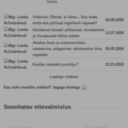
teema.
Viktoriin: Õitseb, ei õitse... Kas teate,
02.08.2026
mida teie põõsad tegelikult vajavad?
Ussitanud õunad: põhjused, ennetamine
13.07.2026
ja õunapuude tõhus kaitse
Atsalee õues ja siseruumides:
istutamine, pügamine, talvitumine ilma
05.05.2026
vigadeta
Kuidas istutada juurvilju?
21.03.2022
Laadige rohkem
Kas sulle meeldis artikkel? Jagage teistega
Soovitatav ettevalmistus