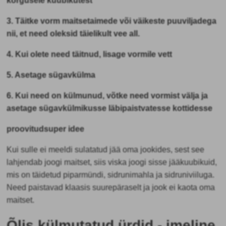
kõrgusele kuubikutest
3. Täitke vorm maitsetaimede või väikeste puuviljadega
nii, et need oleksid täielikult vee all.
4. Kui olete need täitnud, lisage vormile vett
5. Asetage sügavkülma
6. Kui need on külmunud, võtke need vormist välja ja
asetage sügavkülmikusse läbipaistvatesse kottidesse
proovitud
super idee
Kui sulle ei meeldi sulatatud jää oma jookides, sest see
lahjendab joogi maitset, siis viska joogi sisse jääkuubikuid,
mis on täidetud piparmündi, sidrunimahla ja sidruniviiluga.
Need paistavad klaasis suurepäraselt ja jook ei kaota oma
maitset.
Õlis külmutatud ürdid - imeline