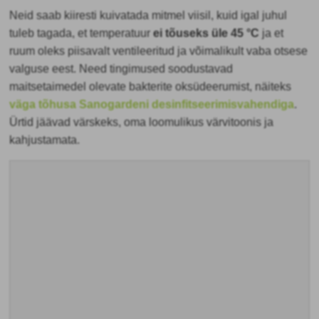
Neid saab kiiresti kuivatada mitmel viisil, kuid igal juhul
tuleb tagada, et temperatuur
ei tõuseks üle 45 °C
ja et
ruum oleks piisavalt ventileeritud ja võimalikult vaba otsese
valguse eest. Need tingimused soodustavad
maitsetaimedel olevate bakterite oksüdeerumist, näiteks
väga tõhusa Sanogardeni desinfitseerimisvahendiga
.
Ürtid jäävad värskeks, oma loomulikus värvitoonis ja
kahjustamata.