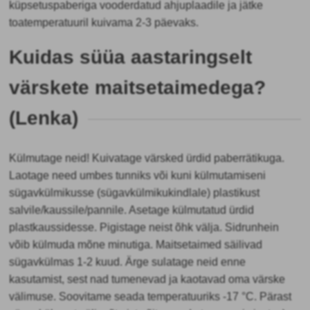
küpsetuspaberiga vooderdatud ahjuplaadile ja jätke
toatemperatuuril kuivama 2-3 päevaks.
Kuidas süüa aastaringselt
värskete maitsetaimedega?
(Lenka)
Külmutage neid! Kuivatage värsked ürdid paberrätikuga.
Laotage need umbes tunniks või kuni külmutamiseni
sügavkülmikusse (sügavkülmikukindlale) plastikust
salvile/kaussile/pannile. Asetage külmutatud ürdid
plastkaussidesse. Pigistage neist õhk välja. Sidrunhein
võib külmuda mõne minutiga. Maitsetaimed säilivad
sügavkülmas 1-2 kuud. Ärge sulatage neid enne
kasutamist, sest nad tumenevad ja kaotavad oma värske
välimuse. Soovitame seada temperatuuriks -17 °C. Pärast