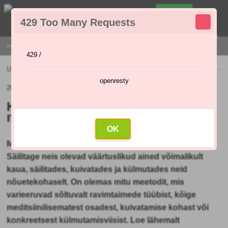
0
429 Too Many Requests
0
,00 €
Menu
+421 915 420 295 | E-R 9:00 - 16:00
429 /
Uudised
»
Kuidas kuivatada või külmutada maitsetaimi talveks?
openresty
26.12.2020 (Algne artikkel: 21.12.2020)
Kuidas kuivatada või külmutada
maitsetaimi talveks?
OK
Mida teha kohe pärast maitsetaimede koristamist?
Säilitage neis olevad väärtuslikud ained võimalikult
kaua, säilitades, kuivatades ja külmutades neid
nõuetekohaselt. On olemas mitu meetodit, mis
varieeruvad sõltuvalt ravimtaimede tüübist, kõige
meditsiinilisematest osadest, kuivatamise kohast või
konkreetsest külmutamisviisist. Loe lähemalt