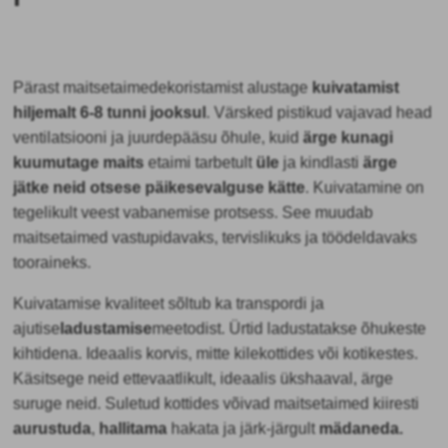
Pärast
maitsetaimede
koristamist
alustage
kuivatamist
hiljemalt 6-8 tunni jooksul
. Värsked pistikud vajavad head
ventilatsiooni ja juurdepääsu õhule, kuid
ärge kunagi
kuumutage maits
etaimi tarbetult
üle
ja kindlasti
ärge
jätke neid otsese päikesevalguse kätte
. Kuivatamine on
tegelikult veest vabanemise protsess. See muudab
maitsetaimed vastupidavaks, tervislikuks ja töödeldavaks
tooraineks.
Kuivatamise kvaliteet sõltub ka transpordi ja
ajutise
ladustamise
meetodist
. Ürtid ladustatakse õhukeste
kihtidena. Ideaalis korvis, mitte kilekottides või kotikestes.
Käsitsege neid ettevaatlikult, ideaalis ükshaaval, ärge
suruge neid. Suletud kottides võivad maitsetaimed kiiresti
aurustuda
,
hallitama
hakata ja järk-järgult
mädaneda.