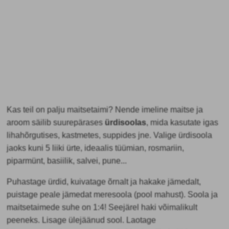
Kas teil on palju maitsetaimi? Nende imeline maitse ja
aroom säilib suurepärases
ürdisoolas
, mida kasutate igas
lihahõrgutises, kastmetes, suppides jne. Valige ürdisoola
jaoks kuni 5 liiki ürte, ideaalis tüümian, rosmariin,
piparmünt, basiilik, salvei, pune...
Puhastage ürdid, kuivatage õrnalt ja hakake jämedalt,
puistage peale jämedat meresoola (pool mahust). Soola ja
maitsetaimede suhe on 1:4! Seejärel haki võimalikult
peeneks. Lisage ülejäänud sool. Laotage