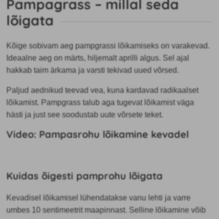
Pampagrass – millal seda
lõigata
Kõige sobivam aeg pampgrassi lõikamiseks on varakevad.
Ideaalne aeg on märts, hiljemalt aprilli algus. Sel ajal
hakkab taim ärkama ja varsti tekivad uued võrsed.
Paljud aednikud teevad vea, kuna kardavad radikaalset
lõikamist. Pampgrass talub aga tugevat lõikamist väga
hästi ja just see soodustab uute võrsete teket.
Video: Pampasrohu lõikamine kevadel
Kuidas õigesti pamprohu lõigata
Kevadisel lõikamisel lühendatakse vanu lehti ja varre
umbes 10 sentimeetrit maapinnast. Selline lõikamine võib