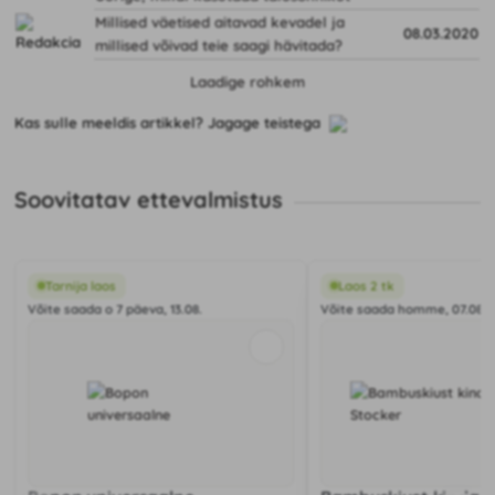
Millised väetised aitavad kevadel ja
08.03.2020
millised võivad teie saagi hävitada?
Laadige rohkem
Kas sulle meeldis artikkel? Jagage teistega
Soovitatav ettevalmistus
Tarnija laos
Laos 2 tk
Võite saada o 7 päeva, 13.08.
Võite saada homme, 07.08.