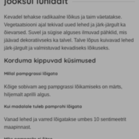
jooksul lühidalt
Kevadel tehakse radikaalne lõikus ja taim väetatakse.
Vegetaatsiooni ajal tekivad uued lehed ja järk-järgult ka
õievarsed. Suvel ja sügise alguses ilmuvad pähklid, mis
jäävad dekoratiivseks ka talvel. Talve lõpus kuivavad lehed
järk-järgult ja valmistuvad kevadiseks lõikuseks.
Korduma kippuvad küsimused
Millal pampgrassi lõigata
Kõige sobivam aeg pampgrassi lõikamiseks on märts,
hiljemalt aprilli algus.
Kui madalale tuleb pamprohi lõigata
Vanad lehed ja varred lõigatakse umbes 10 sentimeetrit
maapinnast.