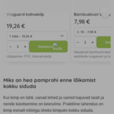
Visiguard kaitsekilp
Bambuskiust kindad
7
,98 €
19
,26 €
−
+
Ostuk
−
+
Ostukorvi
Ideaalsed bambuskindad 
Läbipaistev PVC täiskaitsekilp.
aednikele mugavust ja kait
Hüpoallergeensed, hingavad
tagavad töömugavuse ja a
ökoloogilisele jätkusuutlikk
Miks on hea pamprohi enne lõikamist
kokku siduda
Kui kimp on lahti, vanad lehed ja varred hajuvad laiali ja
nende käsitsemine on keeruline. Praktiline lahendus on
kimp esmalt nööriga üheks kimpuks kokku siduda.