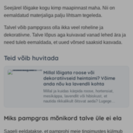
Seejärel lõigake kogu kimp maapinnast maha. Nii on
eemaldatud materjaliga palju lihtsam tegeleda.
Talvel võib pampgrass olla ikka veel roheline ja
dekoratiivne. Talve lõpus aga kuivavad vanad lehed ära ja
need tuleb eemaldada, et uued võrsed saaksid kasvada.
Teid võib huvitada
Millal lõigata roose või
dekoratiivseid heintaimi? Võime
anda nõu ka lavendli kohta
Millal ja kuidas kärpida roose, hortensiat,
mesikäppa, lavendlit või hibiskust, et
nautida rikkalikult õitsvat aeda? Lugege
meie kevadist lõikamisjuhendit.
Miks pampgras mõnikord talve üle ei ela
Sageli eeldatakse, et pamprohi meie tingimustes külmub