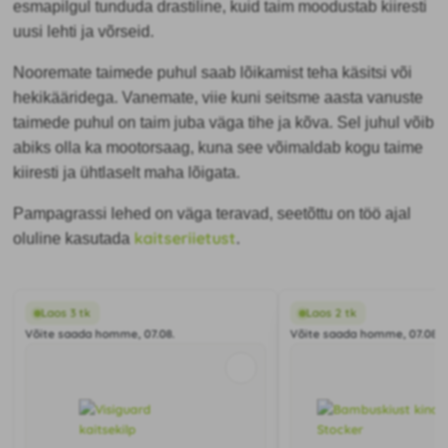
esmapilgul tunduda drastiline, kuid taim moodustab kiiresti
uusi lehti ja võrseid.
Nooremate taimede puhul saab lõikamist teha käsitsi või
hekikääridega. Vanemate, viie kuni seitsme aasta vanuste
taimede puhul on taim juba väga tihe ja kõva. Sel juhul võib
abiks olla ka mootorsaag, kuna see võimaldab kogu taime
kiiresti ja ühtlaselt maha lõigata.
Pampagrassi lehed on väga teravad, seetõttu on töö ajal
kaitseriietust
oluline kasutada
.
Laos 3 tk
Laos 2 tk
Võite saada homme, 07.08.
Võite saada homme, 07.08.