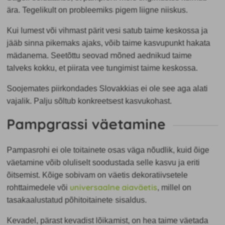
ära. Tegelikult on probleemiks pigem liigne niiskus.
Kui lumest või vihmast pärit vesi satub taime keskossa ja
jääb sinna pikemaks ajaks, võib taime kasvupunkt hakata
mädanema. Seetõttu seovad mõned aednikud taime
talveks kokku, et piirata vee tungimist taime keskossa.
Soojemates piirkondades Slovakkias ei ole see aga alati
vajalik. Palju sõltub konkreetsest kasvukohast.
Pampgrassi väetamine
Pampasrohi ei ole toitainete osas väga nõudlik, kuid õige
väetamine võib oluliselt soodustada selle kasvu ja eriti
õitsemist. Kõige sobivam on väetis dekoratiivsetele
universaalne aiaväetis
rohttaimedele või
, millel on
tasakaalustatud põhitoitainete sisaldus.
Kevadel, pärast kevadist lõikamist, on hea taime väetada