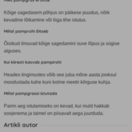
Miks pampgräs ei õitse
Kõige sagedasem põhjus on päikese puudus, nõrk
kevadine lõikamine või liiga tihe istutus.
Millal pamprohi õitseb
Õisikud ilmuvad kõige sagedamini suve lõpus ja sügise
alguses.
Kui kiiresti kasvab pampirohi
Heades tingimustes võib see juba mõne aasta jooksul
moodustada kahe kuni kolme meetri kõrguse kuhja.
Millal pampgrassi istutada
Parim aeg istutamiseks on kevad, kui muld hakkab
soojenema ja taimel on piisavalt aega juurduda.
Artikli autor