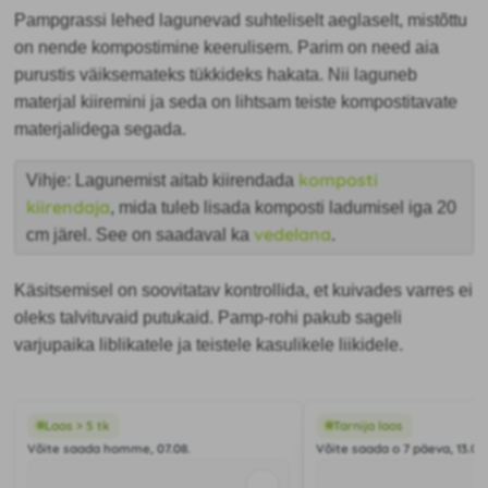
Pampgrassi lehed lagunevad suhteliselt aeglaselt, mistõttu
on nende kompostimine keerulisem. Parim on need aia
purustis väiksemateks tükkideks hakata. Nii laguneb
materjal kiiremini ja seda on lihtsam teiste kompostitavate
materjalidega segada.
komposti
Vihje: Lagunemist aitab kiirendada
kiirendaja
, mida tuleb lisada komposti ladumisel iga 20
vedelana
cm järel. See on saadaval ka
.
Käsitsemisel on soovitatav kontrollida, et kuivades varres ei
oleks talvituvaid putukaid. Pamp-rohi pakub sageli
varjupaika liblikatele ja teistele kasulikele liikidele.
Laos > 5 tk
Tarnija laos
Võite saada homme, 07.08.
Võite saada o 7 päeva, 13.08