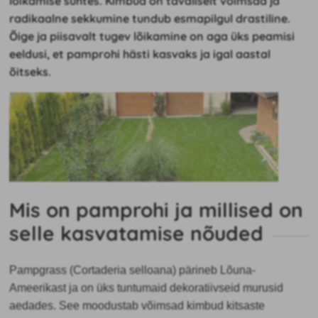
lõikamise suhtes. Kimbud on tavaliselt võimsad ja
radikaalne sekkumine tundub esmapilgul drastiline.
Õige ja piisavalt tugev lõikamine on aga üks peamisi
eeldusi, et pamprohi hästi kasvaks ja igal aastal
õitseks.
Mis on pamprohi ja millised on
selle kasvatamise nõuded
Pampgrass (Cortaderia selloana) pärineb Lõuna-
Ameerikast ja on üks tuntumaid dekoratiivseid murusid
aedades. See moodustab võimsad kimbud kitsaste