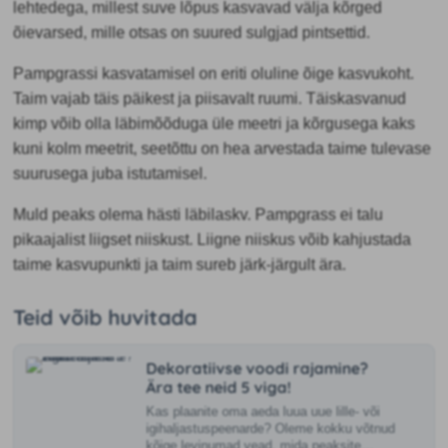
lehtedega, millest suve lõpus kasvavad välja kõrged
õievarsed, mille otsas on suured sulgjad pintsettid.
Pampgrassi kasvatamisel on eriti oluline õige kasvukoht.
Taim vajab täis päikest ja piisavalt ruumi. Täiskasvanud
kimp võib olla läbimõõduga üle meetri ja kõrgusega kaks
kuni kolm meetrit, seetõttu on hea arvestada taime tulevase
suurusega juba istutamisel.
Muld peaks olema hästi läbilaskv. Pampgrass ei talu
pikaajalist liigset niiskust. Liigne niiskus võib kahjustada
taime kasvupunkti ja taim sureb järk-järgult ära.
Teid võib huvitada
Dekoratiivse voodi rajamine?
Ära tee neid 5 viga!
Kas plaanite oma aeda luua uue lille- või
igihaljastuspeenarde? Oleme kokku võtnud
kõige levinumad vead, mida peaksite