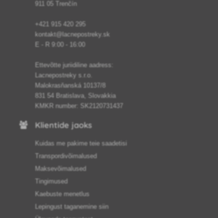
911 05 Trenčín
+421 915 420 295
kontakt@lacnepostreky.sk
E - R 9:00 - 16:00
Ettevõtte juriidiline aadress:
Lacnepostreky s.r.o.
Malokrasňanská 10137/8
831 54 Bratislava, Slovakkia
KMKR number: SK2120731437
Klientide jaoks
Kuidas me pakime teie saadetisi
Transpordivõimalused
Maksevõimalused
Tingimused
Kaebuste menetlus
Lepingust taganemine siin