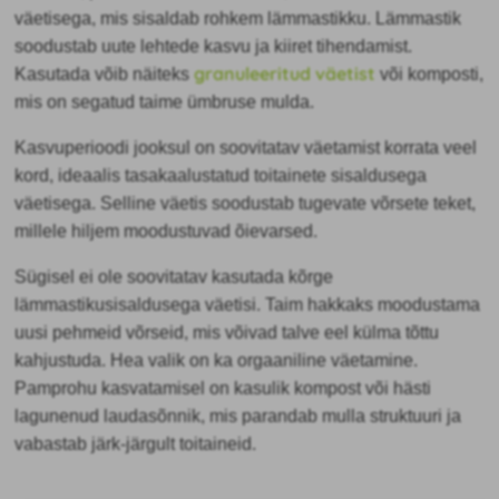
väetisega, mis sisaldab rohkem lämmastikku. Lämmastik
soodustab uute lehtede kasvu ja kiiret tihendamist.
granuleeritud väetist
Kasutada võib näiteks
või komposti,
mis on segatud taime ümbruse mulda.
Kasvuperioodi jooksul on soovitatav väetamist korrata veel
kord, ideaalis tasakaalustatud toitainete sisaldusega
väetisega. Selline väetis soodustab tugevate võrsete teket,
millele hiljem moodustuvad õievarsed.
Sügisel ei ole soovitatav kasutada kõrge
lämmastikusisaldusega väetisi. Taim hakkaks moodustama
uusi pehmeid võrseid, mis võivad talve eel külma tõttu
kahjustuda. Hea valik on ka orgaaniline väetamine.
Pamprohu kasvatamisel on kasulik kompost või hästi
lagunenud laudasõnnik, mis parandab mulla struktuuri ja
vabastab järk-järgult toitaineid.