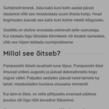
Suhteliselt kiiresti. Juba kaks kuni kolm aastat pärast
istutamist võib see moodustada suure tiheda kuhja. Head
tingimustes kasvab see kahe kuni kolme meetri kõrguseks.
Seetõttu on oluline arvestada eelnevalt selle suurusega.
Kui istutada liiga lähedale kõnniteele või teistele taimedele,
võib see hiljem tekitada ruumiprobleeme.
Millal see õitseb?
Pampasrohi õitseb tavaliselt suve lõpus. Pampasrohi õied
ilmuvad umbes augustis ja jäävad dekoratiivseks kogu
sügise vältel. Paljudes aedades jäävad need taimele ka
talvel, moodustades huvitava visuaalse elemendi.
Kui taim ei õitse, on selle põhjuseks enamasti päikese
puudus või liiga nõrk kevadine lõikamine.