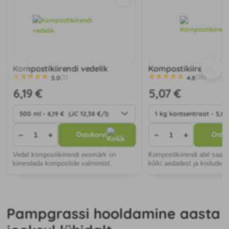
Kompostikiirendi vedelik
Kompostikiirendi
5.0
4.8
(1)
(39)
6
,19 €
5
,07 €
−
+
−
+
Ostukorvi
Ostuk
Vedel kompostikiirendi eesmärk on
Kompostikiirendi abil saab
kiirendada kompostide valmimist.
kõiki aedadest ja kodudest 
orgaanilisi jäätmeid.
Pampgrassi hooldamine aasta