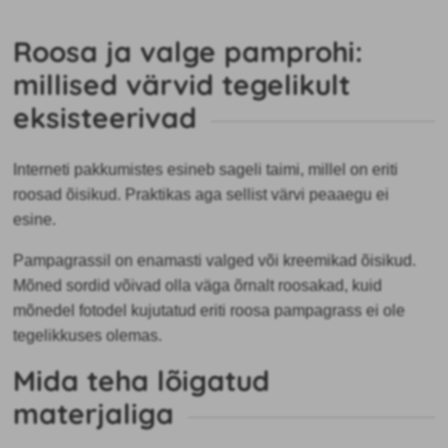
maasikatest, väikestest puuviljadest,
rõdudele, lihtne kasutada.
Roosa ja valge pamprohi:
millised värvid tegelikult
eksisteerivad
Interneti pakkumistes esineb sageli taimi, millel on eriti
roosad õisikud. Praktikas aga sellist värvi peaaegu ei
esine.
Pampagrassil on enamasti valged või kreemikad õisikud.
Mõned sordid võivad olla väga õrnalt roosakad, kuid
mõnedel fotodel kujutatud eriti roosa pampagrass ei ole
tegelikkuses olemas.
Mida teha lõigatud
materjaliga