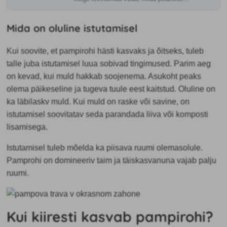
vältima.
Mida on oluline istutamisel
Kui soovite, et pampirohi hästi kasvaks ja õitseks, tuleb
talle juba istutamisel luua sobivad tingimused. Parim aeg
on kevad, kui muld hakkab soojenema. Asukoht peaks
olema päikeseline ja tugeva tuule eest kaitstud. Oluline on
ka läbilaskv muld. Kui muld on raske või savine, on
istutamisel soovitatav seda parandada liiva või komposti
lisamisega.
Istutamisel tuleb mõelda ka piisava ruumi olemasolule.
Pamprohi on domineeriv taim ja täiskasvanuna vajab palju
ruumi.
Kui kiiresti kasvab pampirohi?