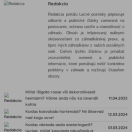
Redakcia
Redakcia portálu Lacné postreky pripravuje
odborné a praktické články zamerané na
pestovanie, ochranu rastlín a starostlivosť o
záhradu. Obsah je inšpirovaný reálnymi
skúsenosťami zo záhradkárskej praxe, aj
tipmi iných záhradkárov z našich sociálnych
sietí. Cieľom týchto článkov je prinášať
zrozumiteľné, overené a praktické
informácie, ktoré pomáhajú riešiť konkrétne
problémy v záhrade a rozširujú čitateľom
obzory.
Millal lõigata roose või dekoratiivseid
heintaimi? Võime anda nõu ka lavendli
11.04.2025
kohta
Kuidas kasvatada hortensiat? Nii õitsevad
12.03.2024
nad kogu suve!
Kuidas väetada aeda aastaringselt?
01.03.2024
Uurige, millal kasutada talusõnnikut